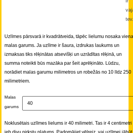
ir
vaj
tev
Uzlīmes pārsvarā ir kvadrātveida, tāpēc lielumu nosaka vien
malas garums. Ja uzlīme ir šaura, izdrukas laukums un
izmaksas tiks rēķinātas atsevišķi un uzrādītas rēķinā, un
summa noteikti būs mazāka par šeit aprēķināto. Lūdzu,
norādiet malas garumu milimetros un robežās no 10 līdz 250
milimetriem.
Malas
garums
Noklusētais uzlīmes lielums ir 40 milimetri. Tas ir 4 centimetri
jeb divu pirkstu platums. Padomājiet vēlreiz, vai uzlīmei jābūt