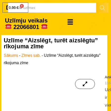
Druku.lv
0.00
€
Uzlīmju veikals
22066801
Uzlīme “Aizslēgt, turēt aizslēgtu”
rīkojuma zīme
Sākums
-
Zīmes sab.
-
Uzlīme “Aizslēgt, turēt aizslēgtu”
rīkojuma zīme
Arti
116
Uz
ir
vie