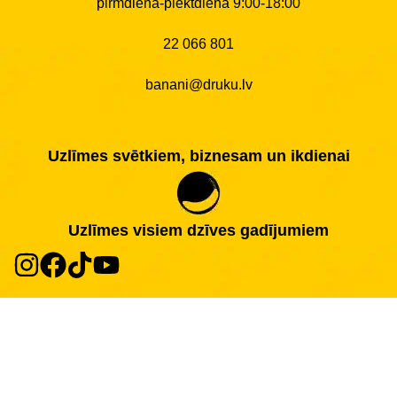
pirmdiena-piektdiena 9:00-18:00
22 066 801
banani@druku.lv
Uzlīmes svētkiem, biznesam un ikdienai
Uzlīmes visiem dzīves gadījumiem