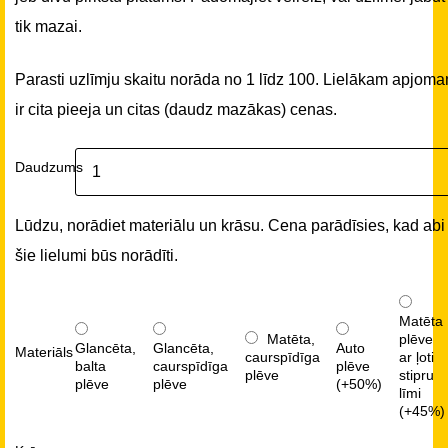
tik mazai.
Parasti uzlīmju skaitu norāda no 1 līdz 100. Lielākam apjom
ir cita pieeja un citas (daudz mazākas) cenas.
Daudzums
Lūdzu, norādiet materiālu un krāsu. Cena parādīsies, kad abi
šie lielumi būs norādīti.
Matēta
Matēta,
plēve
Glancēta,
Glancēta,
Auto
Materiāls
caurspīdīga
ar ļoti
balta
caurspīdīga
plēve
plēve
stipru
plēve
plēve
(+50%)
līmi
(+45%)