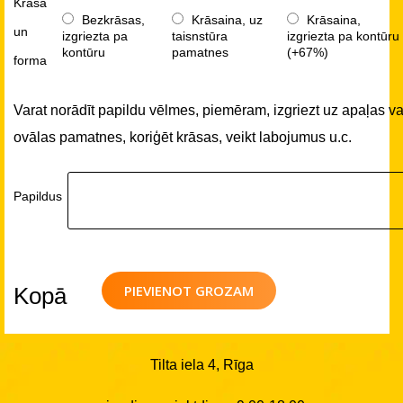
Krāsa
Bezkrāsas,
Krāsaina, uz
Krāsaina,
un
izgriezta pa
taisnstūra
izgriezta pa kontūru
kontūru
pamatnes
(+67%)
forma
Varat norādīt papildu vēlmes, piemēram, izgriezt uz apaļas va
ovālas pamatnes, koriģēt krāsas, veikt labojumus u.c.
Papildus
PIEVIENOT GROZAM
Kopā
Tilta iela 4, Rīga