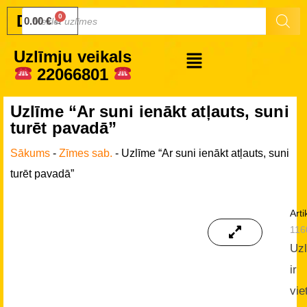
Druku.lv
0.00
€
Uzlīmju veikals
22066801
Uzlīme “Ar suni ienākt atļauts, suni
turēt pavadā”
Sākums
-
Zīmes sab.
-
Uzlīme “Ar suni ienākt atļauts, suni
turēt pavadā”
Arti
116
Uz
ir
vie