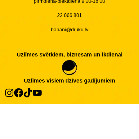
pirmdiena-piektdiena 9:00-18:00
22 066 801
banani@druku.lv
Uzlīmes svētkiem, biznesam un ikdienai
Uzlīmes visiem dzīves gadījumiem