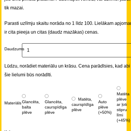
tik mazai.
Parasti uzlīmju skaitu norāda no 1 līdz 100. Lielākam apjom
ir cita pieeja un citas (daudz mazākas) cenas.
Daudzums
Lūdzu, norādiet materiālu un krāsu. Cena parādīsies, kad abi
šie lielumi būs norādīti.
Matēta
Matēta,
plēve
Glancēta,
Glancēta,
Auto
Materiāls
caurspīdīga
ar ļoti
balta
caurspīdīga
plēve
plēve
stipru
plēve
plēve
(+50%)
līmi
(+45%)