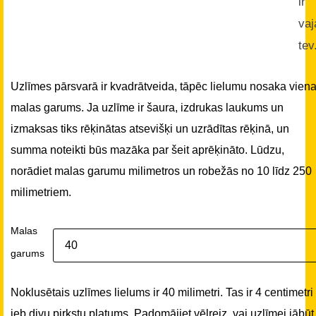
ir
vaj
tev
Uzlīmes pārsvarā ir kvadrātveida, tāpēc lielumu nosaka vien
malas garums. Ja uzlīme ir šaura, izdrukas laukums un
izmaksas tiks rēķinātas atsevišķi un uzrādītas rēķinā, un
summa noteikti būs mazāka par šeit aprēķināto. Lūdzu,
norādiet malas garumu milimetros un robežās no 10 līdz 250
milimetriem.
Malas
garums
Noklusētais uzlīmes lielums ir 40 milimetri. Tas ir 4 centimetri
jeb divu pirkstu platums. Padomājiet vēlreiz, vai uzlīmei jābūt