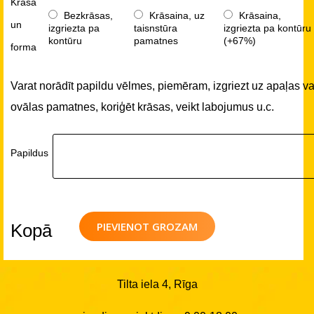
Krāsa
Bezkrāsas,
Krāsaina, uz
Krāsaina,
un
izgriezta pa
taisnstūra
izgriezta pa kontūru
kontūru
pamatnes
(+67%)
forma
Varat norādīt papildu vēlmes, piemēram, izgriezt uz apaļas va
ovālas pamatnes, koriģēt krāsas, veikt labojumus u.c.
Papildus
PIEVIENOT GROZAM
Kopā
Tilta iela 4, Rīga