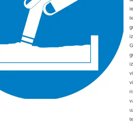
i
t
g
i
G
g
i
v
v
r
v
u
t