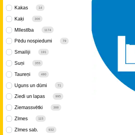
Kakas
14
Kaķi
306
Mīlestība
1174
Pēdu nospiedumi
79
Smailiji
191
Suņi
355
Taureņi
480
Uguns un dūmi
71
Ziedi un lapas
995
Ziemassvētki
388
Zīmes
115
Zīmes sab.
932