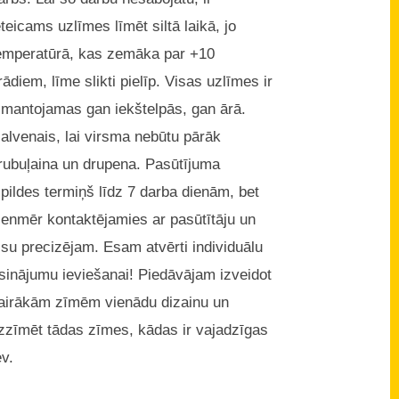
eteicams uzlīmes līmēt siltā laikā, jo
emperatūrā, kas zemāka par +10
rādiem, līme slikti pielīp. Visas uzlīmes ir
zmantojamas gan iekštelpās, gan ārā.
alvenais, lai virsma nebūtu pārāk
rubuļaina un drupena. Pasūtījuma
zpildes termiņš līdz 7 darba dienām, bet
ienmēr kontaktējamies ar pasūtītāju un
isu precizējam. Esam atvērti individuālu
isinājumu ieviešanai! Piedāvājam izveidot
airākām zīmēm vienādu dizainu un
zzīmēt tādas zīmes, kādas ir vajadzīgas
ev.