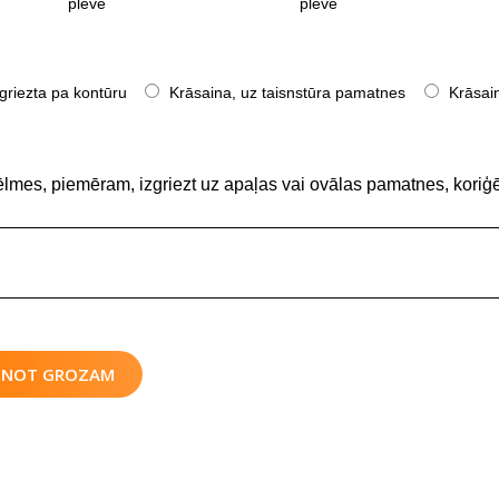
plēve
plēve
griezta pa kontūru
Krāsaina, uz taisnstūra pamatnes
Krāsain
ēlmes, piemēram, izgriezt uz apaļas vai ovālas pamatnes, koriģē
IENOT GROZAM