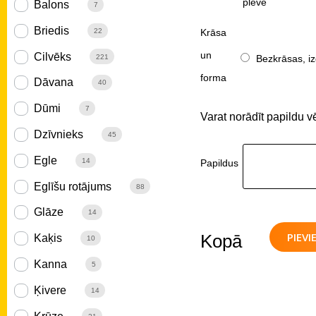
plēve
Balons
7
Briedis
Krāsa
22
un
Cilvēks
Bezkrāsas, iz
221
forma
Dāvana
40
Dūmi
7
Varat norādīt papildu v
Dzīvnieks
45
Egle
14
Papildus
Eglīšu rotājums
88
Glāze
14
PIEV
Kopā
Kaķis
10
Kanna
5
Ķivere
14