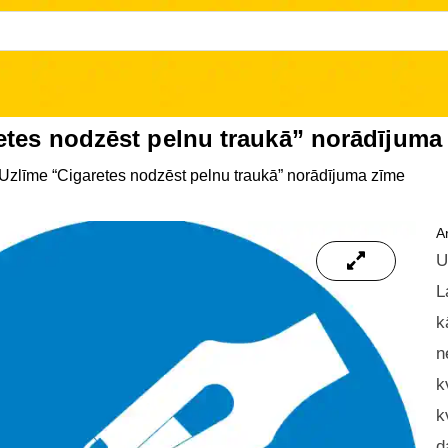
etes nodzēst pelnu traukā” norādījuma
Uzlīme “Cigaretes nodzēst pelnu traukā” norādījuma zīme
Ar
U
L
k
n
k
k
d