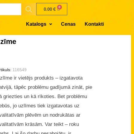
0.00
€
Katalogs
Cenas
Kontakti
 zīme
tikuls:
116549
zlīme ir vietējs produkts – izgatavota
atvijā, tāpēc problēmu gadījumā zināt, pie
ā griezties un kā rīkoties. Bet problēmu
ebūs, jo uzlīmes tiek izgatavotas uz
valitatīvām plēvēm un nodrukātas ar
valitatīvām krāsām. Var teikt – roku
arbs. Lai šo darbu nesabojātu, ir