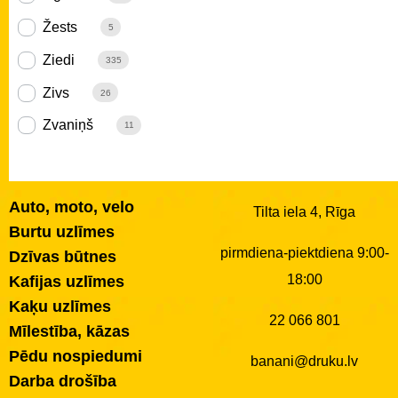
Žests
5
Ziedi
335
Zivs
26
Zvaniņš
11
Auto, moto, velo
Tilta iela 4, Rīga
Burtu uzlīmes
pirmdiena-piektdiena 9:00-
Dzīvas būtnes
18:00
Kafijas uzlīmes
Kaķu uzlīmes
22 066 801
Mīlestība, kāzas
Pēdu nospiedumi
banani@druku.lv
Darba drošība