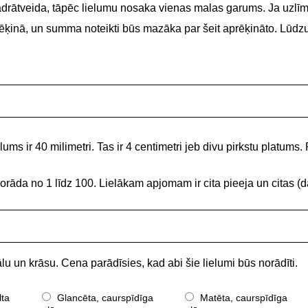
adrātveida, tāpēc lielumu nosaka vienas malas garums. Ja uzlīme
 rēķinā, un summa noteikti būs mazāka par šeit aprēķināto. Lūdz
ums ir 40 milimetri. Tas ir 4 centimetri jeb divu pirkstu platums. 
norāda no 1 līdz 100. Lielākam apjomam ir cita pieeja un citas
lu un krāsu. Cena parādīsies, kad abi šie lielumi būs norādīti.
lta
Glancēta, caurspīdīga
Matēta, caurspīdīga