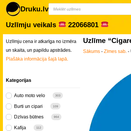
Druku.lv
Uzlīmju veikals
22066801
Uzlīme “Cigar
Uzlīmju cena ir atkarīga no izmēra
un skaita, un papildu apstrādes.
Sākums
-
Zīmes sab.
-
Plašāka informācija šajā lapā.
Kategorijas
Auto moto velo
303
Burti un cipari
109
Dzīvas būtnes
964
Kafija
112