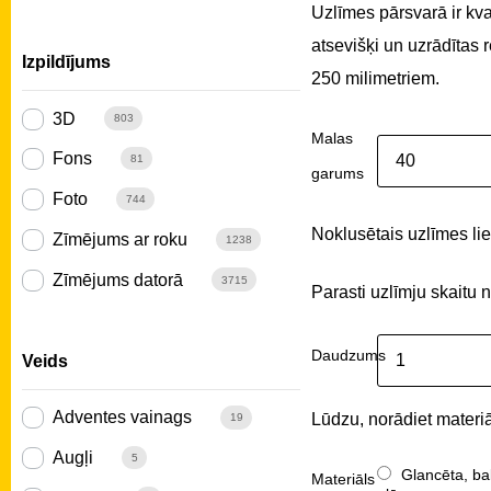
Uzlīmes pārsvarā ir kv
atsevišķi un uzrādītas
Izpildījums
250 milimetriem.
3D
803
Malas
Fons
81
garums
Foto
744
Noklusētais uzlīmes liel
Zīmējums ar roku
1238
Zīmējums datorā
3715
Parasti uzlīmju skaitu 
Daudzums
Veids
Adventes vainags
Lūdzu, norādiet materiā
19
Augļi
5
Glancēta, ba
Materiāls