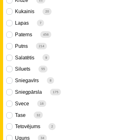
Krūze
21
Kukainis
20
Lapas
7
Paterns
456
Putns
214
Salatētis
9
Siluets
55
Sniegavīrs
8
Sniegpārsla
175
Svece
16
Tase
32
Tetovējums
2
Uguns
34