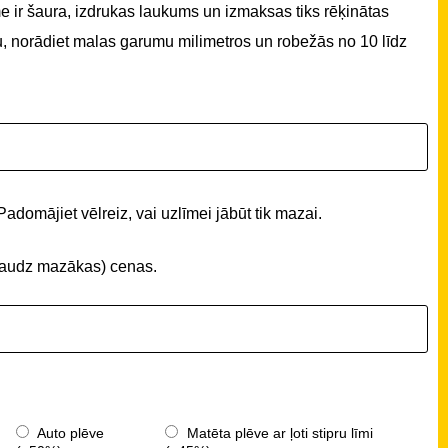
 ir šaura, izdrukas laukums un izmaksas tiks rēķinātas
u, norādiet malas garumu milimetros un robežās no 10 līdz
Padomājiet vēlreiz, vai uzlīmei jābūt tik mazai.
 (daudz mazākas) cenas.
Auto plēve
Matēta plēve ar ļoti stipru līmi