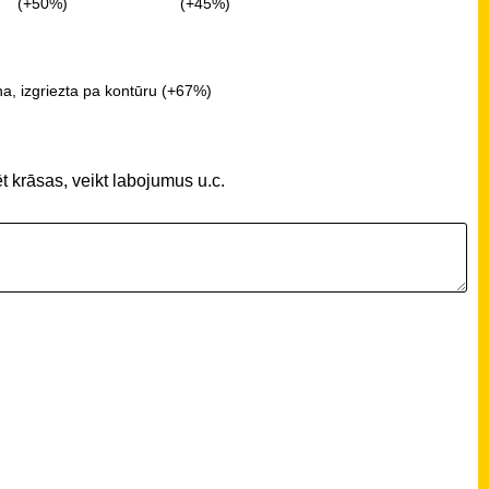
(+50%)
(+45%)
a, izgriezta pa kontūru (+67%)
t krāsas, veikt labojumus u.c.