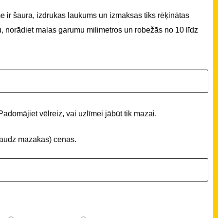
 ir šaura, izdrukas laukums un izmaksas tiks rēķinātas
u, norādiet malas garumu milimetros un robežās no 10 līdz
Padomājiet vēlreiz, vai uzlīmei jābūt tik mazai.
 (daudz mazākas) cenas.