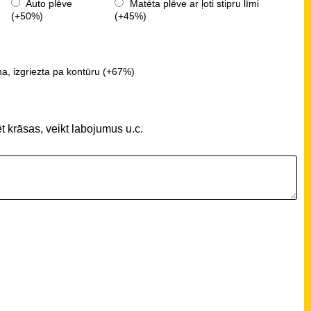
Auto plēve
Matēta plēve ar ļoti stipru līmi
(+50%)
(+45%)
a, izgriezta pa kontūru (+67%)
t krāsas, veikt labojumus u.c.