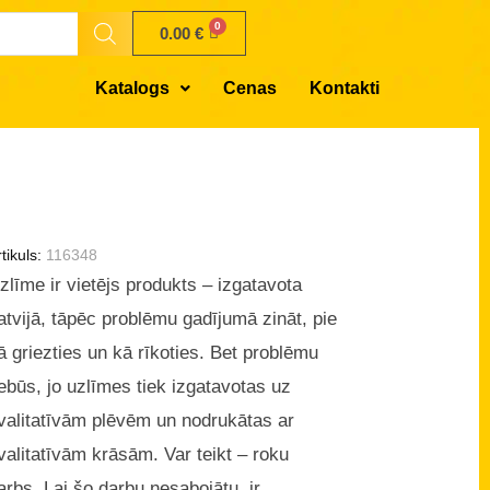
0.00
€
Katalogs
Cenas
Kontakti
tikuls:
116348
zlīme ir vietējs produkts – izgatavota
atvijā, tāpēc problēmu gadījumā zināt, pie
ā griezties un kā rīkoties. Bet problēmu
ebūs, jo uzlīmes tiek izgatavotas uz
valitatīvām plēvēm un nodrukātas ar
valitatīvām krāsām. Var teikt – roku
arbs. Lai šo darbu nesabojātu, ir