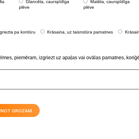
lta
Glancēta, caurspīdīga
Matēta, caurspīdīga
plēve
plēve
griezta pa kontūru
Krāsaina, uz taisnstūra pamatnes
Krāsain
ēlmes, piemēram, izgriezt uz apaļas vai ovālas pamatnes, koriģē
IENOT GROZAM