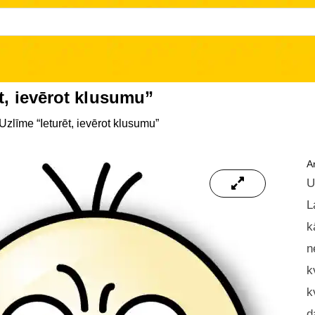
t, ievērot klusumu”
Uzlīme “Ieturēt, ievērot klusumu”
Ar
U
L
k
n
k
k
d