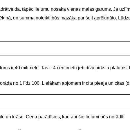
adrātveida, tāpēc lielumu nosaka vienas malas garums. Ja uzlīme
 rēķinā, un summa noteikti būs mazāka par šeit aprēķināto. Lūdz
ums ir 40 milimetri. Tas ir 4 centimetri jeb divu pirkstu platums. 
norāda no 1 līdz 100. Lielākam apjomam ir cita pieeja un citas
lu un krāsu. Cena parādīsies, kad abi šie lielumi būs norādīti.