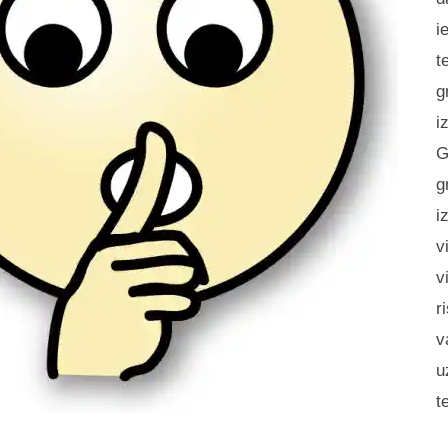
i
t
g
i
G
g
i
v
v
r
v
u
t