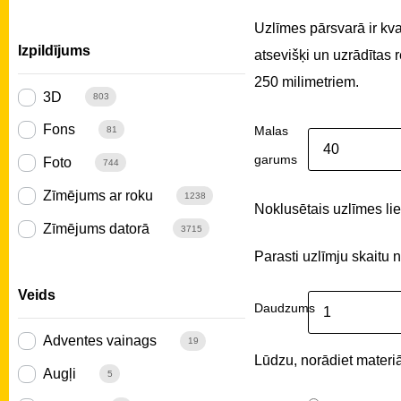
Uzlīmes pārsvarā ir kv
Izpildījums
atsevišķi un uzrādītas
250 milimetriem.
3D
803
Fons
Malas
81
garums
Foto
744
Zīmējums ar roku
1238
Noklusētais uzlīmes liel
Zīmējums datorā
3715
Parasti uzlīmju skaitu 
Veids
Daudzums
Adventes vainags
19
Lūdzu, norādiet materiā
Augļi
5