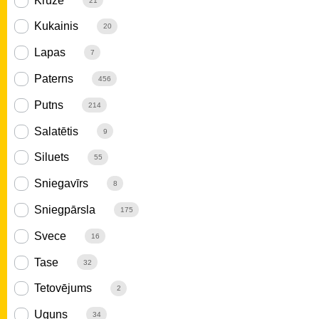
Krūze
21
Kukainis
20
Lapas
7
Paterns
456
Putns
214
Salatētis
9
Siluets
55
Sniegavīrs
8
Sniegpārsla
175
Svece
16
Tase
32
Tetovējums
2
Uguns
34