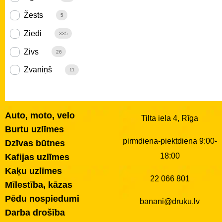
Žests
5
Ziedi
335
Zivs
26
Zvaniņš
11
Auto, moto, velo
Tilta iela 4, Rīga
Burtu uzlīmes
pirmdiena-piektdiena 9:00-
Dzīvas būtnes
18:00
Kafijas uzlīmes
Kaķu uzlīmes
22 066 801
Mīlestība, kāzas
Pēdu nospiedumi
banani@druku.lv
Darba drošība