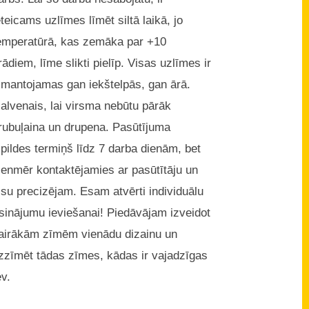
eteicams uzlīmes līmēt siltā laikā, jo
emperatūrā, kas zemāka par +10
rādiem, līme slikti pielīp. Visas uzlīmes ir
zmantojamas gan iekštelpās, gan ārā.
alvenais, lai virsma nebūtu pārāk
rubuļaina un drupena. Pasūtījuma
zpildes termiņš līdz 7 darba dienām, bet
ienmēr kontaktējamies ar pasūtītāju un
isu precizējam. Esam atvērti individuālu
isinājumu ieviešanai! Piedāvājam izveidot
airākām zīmēm vienādu dizainu un
zzīmēt tādas zīmes, kādas ir vajadzīgas
ev.