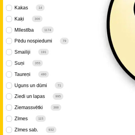
Kakas
14
Kaķi
306
Mīlestība
1174
Pēdu nospiedumi
79
Smailiji
191
Suņi
355
Taureņi
480
Uguns un dūmi
71
Ziedi un lapas
995
Ziemassvētki
388
Zīmes
115
Zīmes sab.
932