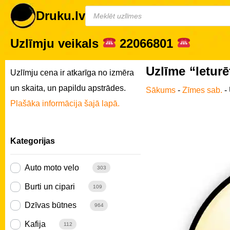
Druku.lv
Uzlīmju veikals
22066801
Uzlīme “Ieturē
Uzlīmju cena ir atkarīga no izmēra
un skaita, un papildu apstrādes.
Sākums
-
Zīmes sab.
-
Plašāka informācija šajā lapā.
Kategorijas
Auto moto velo
303
Burti un cipari
109
Dzīvas būtnes
964
Kafija
112