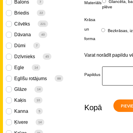
Glancēta, ba
Balons
Materiāls
7
plēve
Briedis
22
Krāsa
Cilvēks
221
un
Bezkrāsas, iz
Dāvana
40
forma
Dūmi
7
Varat norādīt papildu v
Dzīvnieks
45
Egle
14
Papildus
Eglīšu rotājums
88
Glāze
14
Kaķis
10
PIEV
Kopā
Kanna
5
Ķivere
14