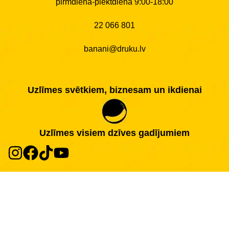
pirmdiena-piektdiena 9:00-18:00
22 066 801
banani@druku.lv
Uzlīmes svētkiem, biznesam un ikdienai
Uzlīmes visiem dzīves gadījumiem