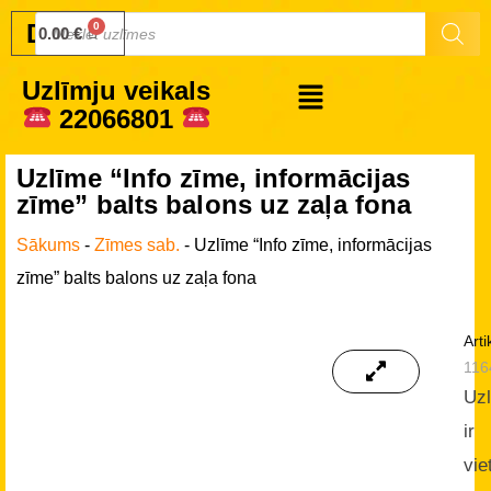
Druku.lv
0.00
€
Uzlīmju veikals
22066801
Uzlīme “Info zīme, informācijas
zīme” balts balons uz zaļa fona
Sākums
-
Zīmes sab.
-
Uzlīme “Info zīme, informācijas
zīme” balts balons uz zaļa fona
Arti
116
Uz
ir
vie