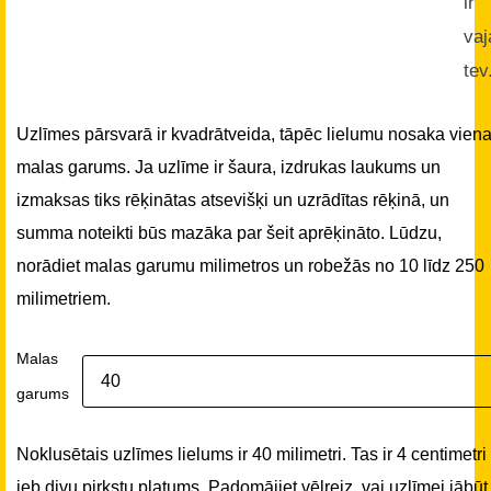
ir
vaj
tev
Uzlīmes pārsvarā ir kvadrātveida, tāpēc lielumu nosaka vien
malas garums. Ja uzlīme ir šaura, izdrukas laukums un
izmaksas tiks rēķinātas atsevišķi un uzrādītas rēķinā, un
summa noteikti būs mazāka par šeit aprēķināto. Lūdzu,
norādiet malas garumu milimetros un robežās no 10 līdz 250
milimetriem.
Malas
garums
Noklusētais uzlīmes lielums ir 40 milimetri. Tas ir 4 centimetri
jeb divu pirkstu platums. Padomājiet vēlreiz, vai uzlīmei jābūt