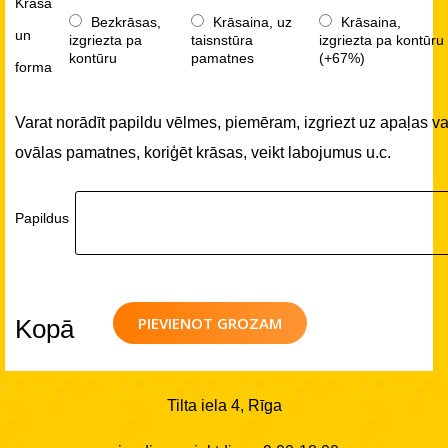
Krāsa
Bezkrāsas,
Krāsaina, uz
Krāsaina,
un
izgriezta pa
taisnstūra
izgriezta pa kontūru
kontūru
pamatnes
(+67%)
forma
Varat norādīt papildu vēlmes, piemēram, izgriezt uz apaļas va
ovālas pamatnes, koriģēt krāsas, veikt labojumus u.c.
Papildus
PIEVIENOT GROZAM
Kopā
Tilta iela 4, Rīga