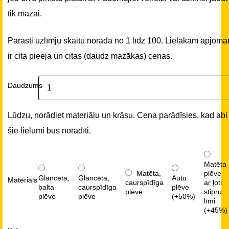
tik mazai.
Parasti uzlīmju skaitu norāda no 1 līdz 100. Lielākam apjom
ir cita pieeja un citas (daudz mazākas) cenas.
Daudzums
Lūdzu, norādiet materiālu un krāsu. Cena parādīsies, kad abi
šie lielumi būs norādīti.
Matēta
Matēta,
plēve
Glancēta,
Glancēta,
Auto
Materiāls
caurspīdīga
ar ļoti
balta
caurspīdīga
plēve
plēve
stipru
plēve
plēve
(+50%)
līmi
(+45%)