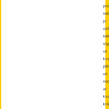
pr
neb
jo
uz
tie
izg
uz
kva
pl
un
nod
ar
kva
kr