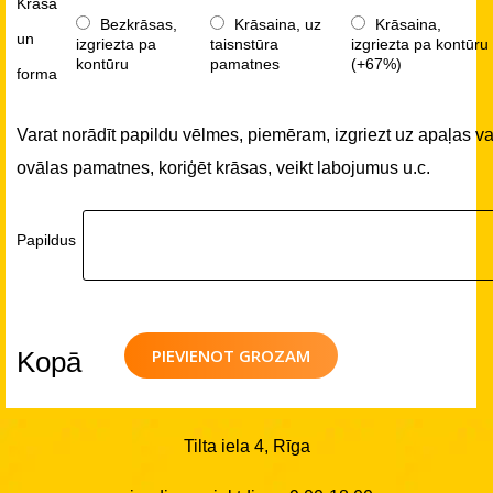
Krāsa
Bezkrāsas,
Krāsaina, uz
Krāsaina,
un
izgriezta pa
taisnstūra
izgriezta pa kontūru
kontūru
pamatnes
(+67%)
forma
Varat norādīt papildu vēlmes, piemēram, izgriezt uz apaļas va
ovālas pamatnes, koriģēt krāsas, veikt labojumus u.c.
Papildus
PIEVIENOT GROZAM
Kopā
Tilta iela 4, Rīga