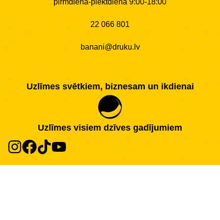
pirmdiena-piektdiena 9:00-18:00
22 066 801
banani@druku.lv
Uzlīmes svētkiem, biznesam un ikdienai
Uzlīmes visiem dzīves gadījumiem