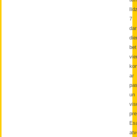
līd
7
da
di
bet
vi
kon
ar
pas
un
vis
pre
Es
atv