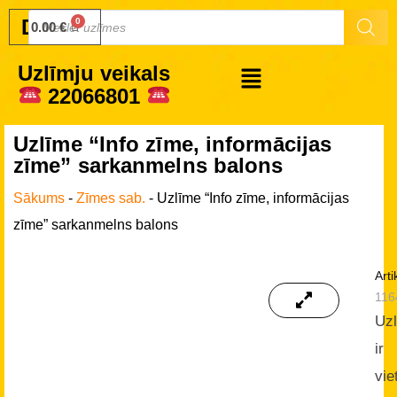
Druku.lv
0.00
€
Uzlīmju veikals
22066801
Uzlīme “Info zīme, informācijas
zīme” sarkanmelns balons
Sākums
-
Zīmes sab.
-
Uzlīme “Info zīme, informācijas
zīme” sarkanmelns balons
Arti
116
Uz
ir
vie