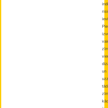
ind
ris
iev
Pi
izv
va
zī
vie
diz
un
uz
tād
zī
kā