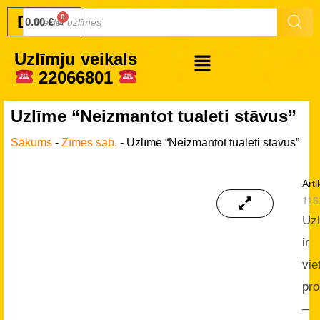
Druku.lv
0.00
€
Uzlīmju veikals
22066801
Uzlīme “Neizmantot tualeti stāvus”
Sākums
-
Zīmes sab.
-
Uzlīme “Neizmantot tualeti stāvus”
Arti
116
Uz
ir
vie
pro
–