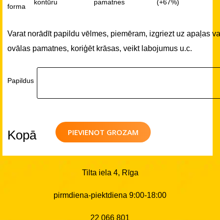
kontūru
pamatnes
(+67%)
forma
Varat norādīt papildu vēlmes, piemēram, izgriezt uz apaļas va
ovālas pamatnes, koriģēt krāsas, veikt labojumus u.c.
Papildus
PIEVIENOT GROZAM
Kopā
Tilta iela 4, Rīga
pirmdiena-piektdiena 9:00-18:00
22 066 801