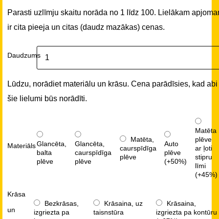
Parasti uzlīmju skaitu norāda no 1 līdz 100. Lielākam apjom
ir cita pieeja un citas (daudz mazākas) cenas.
Daudzums
Lūdzu, norādiet materiālu un krāsu. Cena parādīsies, kad abi
šie lielumi būs norādīti.
Matēta
Matēta,
plēve
Glancēta,
Glancēta,
Auto
Materiāls
caurspīdīga
ar ļoti
balta
caurspīdīga
plēve
plēve
stipru
plēve
plēve
(+50%)
līmi
(+45%)
Krāsa
Bezkrāsas,
Krāsaina, uz
Krāsaina,
un
izgriezta pa
taisnstūra
izgriezta pa kontūru