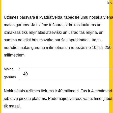
tev
Uzlīmes pārsvarā ir kvadrātveida, tāpēc lielumu nosaka vien
malas garums. Ja uzlīme ir šaura, izdrukas laukums un
izmaksas tiks rēķinātas atsevišķi un uzrādītas rēķinā, un
summa noteikti būs mazāka par šeit aprēķināto. Lūdzu,
norādiet malas garumu milimetros un robežās no 10 līdz 250
milimetriem.
Malas
garums
Noklusētais uzlīmes lielums ir 40 milimetri. Tas ir 4 centimetri
jeb divu pirkstu platums. Padomājiet vēlreiz, vai uzlīmei jābūt
tik mazai.