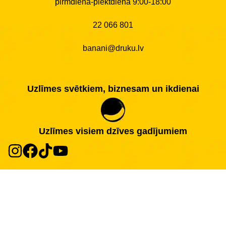
pirmdiena-piektdiena 9:00-18:00
22 066 801
banani@druku.lv
Uzlīmes svētkiem, biznesam un ikdienai
Uzlīmes visiem dzīves gadījumiem