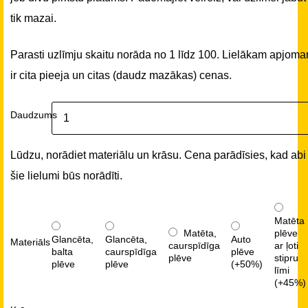
tik mazai.
Parasti uzlīmju skaitu norāda no 1 līdz 100. Lielākam apjom
ir cita pieeja un citas (daudz mazākas) cenas.
Daudzums
Lūdzu, norādiet materiālu un krāsu. Cena parādīsies, kad abi
šie lielumi būs norādīti.
Matēta
Matēta,
plēve
Glancēta,
Glancēta,
Auto
Materiāls
caurspīdīga
ar ļoti
balta
caurspīdīga
plēve
plēve
stipru
plēve
plēve
(+50%)
līmi
(+45%)