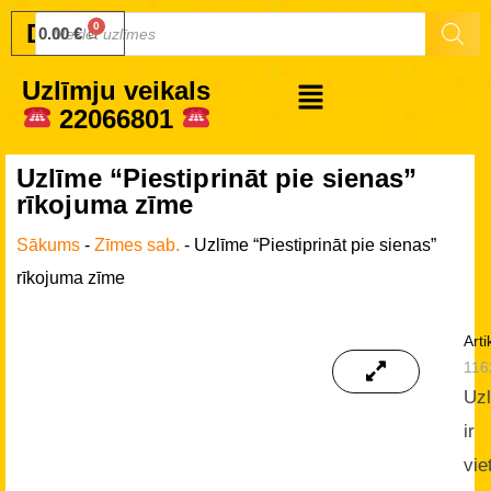
Druku.lv
0.00
€
Uzlīmju veikals
22066801
Uzlīme “Piestiprināt pie sienas”
rīkojuma zīme
Sākums
-
Zīmes sab.
-
Uzlīme “Piestiprināt pie sienas”
rīkojuma zīme
Arti
116
Uz
ir
vie