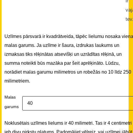
ir
vaj
tev
Uzlīmes pārsvarā ir kvadrātveida, tāpēc lielumu nosaka vien
malas garums. Ja uzlīme ir šaura, izdrukas laukums un
izmaksas tiks rēķinātas atsevišķi un uzrādītas rēķinā, un
summa noteikti būs mazāka par šeit aprēķināto. Lūdzu,
norādiet malas garumu milimetros un robežās no 10 līdz 250
milimetriem.
Malas
garums
Noklusētais uzlīmes lielums ir 40 milimetri. Tas ir 4 centimetri
jeb divu pirkstu platums. Padomājiet vēlreiz, vai uzlīmei jābūt