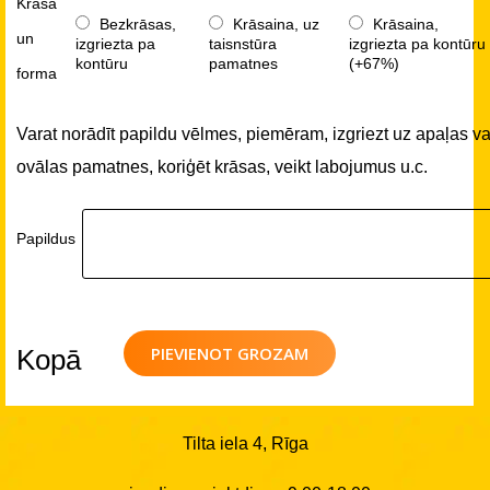
Krāsa
Bezkrāsas,
Krāsaina, uz
Krāsaina,
un
izgriezta pa
taisnstūra
izgriezta pa kontūru
kontūru
pamatnes
(+67%)
forma
Varat norādīt papildu vēlmes, piemēram, izgriezt uz apaļas va
ovālas pamatnes, koriģēt krāsas, veikt labojumus u.c.
Papildus
PIEVIENOT GROZAM
Kopā
Tilta iela 4, Rīga