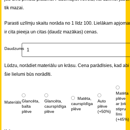
tik mazai.
Parasti uzlīmju skaitu norāda no 1 līdz 100. Lielākam apjom
ir cita pieeja un citas (daudz mazākas) cenas.
Daudzums
Lūdzu, norādiet materiālu un krāsu. Cena parādīsies, kad abi
šie lielumi būs norādīti.
Matēta
Matēta,
plēve
Glancēta,
Glancēta,
Auto
Materiāls
caurspīdīga
ar ļoti
balta
caurspīdīga
plēve
plēve
stipru
plēve
plēve
(+50%)
līmi
(+45%)