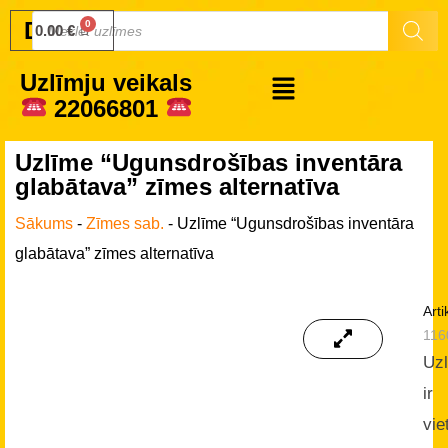
Druku.lv
0.00
€
Uzlīmju veikals
22066801
Uzlīme “Ugunsdrošības inventāra
glabātava” zīmes alternatīva
Sākums
-
Zīmes sab.
-
Uzlīme “Ugunsdrošības inventāra
glabātava” zīmes alternatīva
Arti
116
Uz
ir
vie