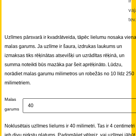
ir
vaj
tev
Uzlīmes pārsvarā ir kvadrātveida, tāpēc lielumu nosaka vien
malas garums. Ja uzlīme ir šaura, izdrukas laukums un
izmaksas tiks rēķinātas atsevišķi un uzrādītas rēķinā, un
summa noteikti būs mazāka par šeit aprēķināto. Lūdzu,
norādiet malas garumu milimetros un robežās no 10 līdz 250
milimetriem.
Malas
garums
Noklusētais uzlīmes lielums ir 40 milimetri. Tas ir 4 centimetri
jeb divu pirkstu platums. Padomājiet vēlreiz, vai uzlīmei jābūt