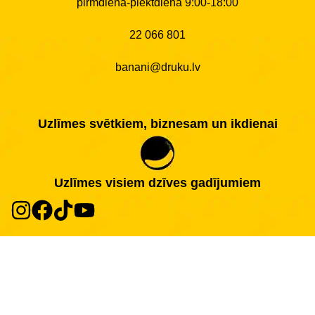
pirmdiena-piektdiena 9:00-18:00
22 066 801
banani@druku.lv
Uzlīmes svētkiem, biznesam un ikdienai
Uzlīmes visiem dzīves gadījumiem