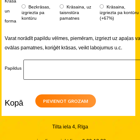
Krāsa
Bezkrāsas,
Krāsaina, uz
Krāsaina,
un
izgriezta pa
taisnstūra
izgriezta pa kontūru
kontūru
pamatnes
(+67%)
forma
Varat norādīt papildu vēlmes, piemēram, izgriezt uz apaļas va
ovālas pamatnes, koriģēt krāsas, veikt labojumus u.c.
Papildus
PIEVIENOT GROZAM
Kopā
Tilta iela 4, Rīga