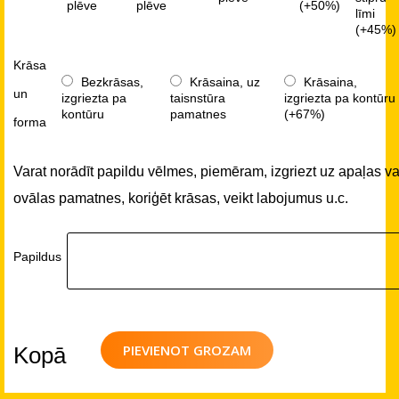
plēve
plēve
(+50%)
līmi
(+45%)
Krāsa
Bezkrāsas,
Krāsaina, uz
Krāsaina,
un
izgriezta pa
taisnstūra
izgriezta pa kontūru
kontūru
pamatnes
(+67%)
forma
Varat norādīt papildu vēlmes, piemēram, izgriezt uz apaļas va
ovālas pamatnes, koriģēt krāsas, veikt labojumus u.c.
Papildus
PIEVIENOT GROZAM
Kopā