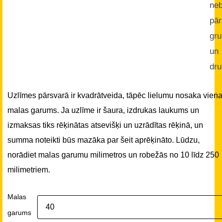
neb
pā
gru
un
dru
Uzlīmes pārsvarā ir kvadrātveida, tāpēc lielumu nosaka vien
malas garums. Ja uzlīme ir šaura, izdrukas laukums un
izmaksas tiks rēķinātas atsevišķi un uzrādītas rēķinā, un
summa noteikti būs mazāka par šeit aprēķināto. Lūdzu,
norādiet malas garumu milimetros un robežās no 10 līdz 250
milimetriem.
Malas
garums