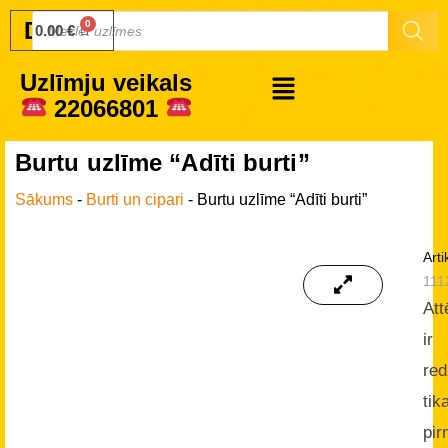
Druku.lv
0.00
€
Uzlīmju veikals
22066801
Burtu uzlīme “Adīti burti”
Sākums
-
Burti un cipari
-
Burtu uzlīme “Adīti burti”
Arti
111
Att
ir
re
tika
pir