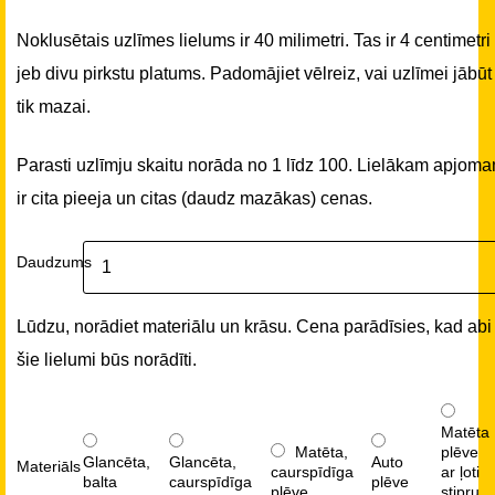
Noklusētais uzlīmes lielums ir 40 milimetri. Tas ir 4 centimetri
jeb divu pirkstu platums. Padomājiet vēlreiz, vai uzlīmei jābūt
tik mazai.
Parasti uzlīmju skaitu norāda no 1 līdz 100. Lielākam apjom
ir cita pieeja un citas (daudz mazākas) cenas.
Daudzums
Lūdzu, norādiet materiālu un krāsu. Cena parādīsies, kad abi
šie lielumi būs norādīti.
Matēta
Matēta,
plēve
Glancēta,
Glancēta,
Auto
Materiāls
caurspīdīga
ar ļoti
balta
caurspīdīga
plēve
plēve
stipru