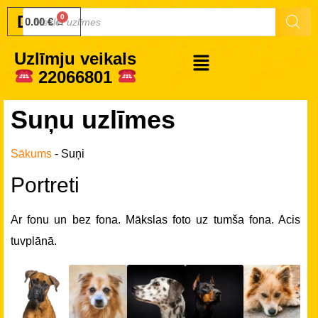
Druku.lv
0.00
€
Uzlīmju veikals
22066801
Suņu uzlīmes
Sākums
-
Suņi
Portreti
Ar fonu un bez fona. Mākslas foto uz tumša fona. Acis
tuvplānā.