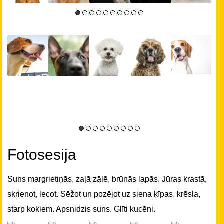
Fotosesija
Suns margrietiņās, zaļā zālē, brūnās lapās. Jūras krastā,
skrienot, lecot. Sēžot un pozējot uz siena ķīpas, krēsla,
starp kokiem. Apsnidzis suns. Glīti kucēni.