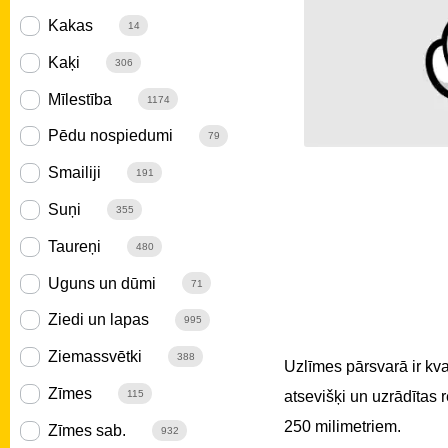
Kakas
14
Kaķi
306
Mīlestība
1174
Pēdu nospiedumi
79
Smailiji
191
Suņi
355
Taureņi
480
Uguns un dūmi
71
Ziedi un lapas
995
Ziemassvētki
388
Uzlīmes pārsvarā ir kv
Zīmes
atsevišķi un uzrādītas
115
250 milimetriem.
Zīmes sab.
932