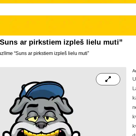
uns ar pirkstiem izpleš lielu muti”
zlīme “Suns ar pirkstiem izpleš lielu muti”
Ar
U
L
k
n
k
k
d