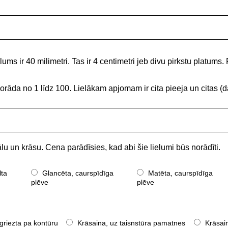
ums ir 40 milimetri. Tas ir 4 centimetri jeb divu pirkstu platums. 
norāda no 1 līdz 100. Lielākam apjomam ir cita pieeja un citas
lu un krāsu. Cena parādīsies, kad abi šie lielumi būs norādīti.
lta
Glancēta, caurspīdīga
Matēta, caurspīdīga
plēve
plēve
griezta pa kontūru
Krāsaina, uz taisnstūra pamatnes
Krāsain