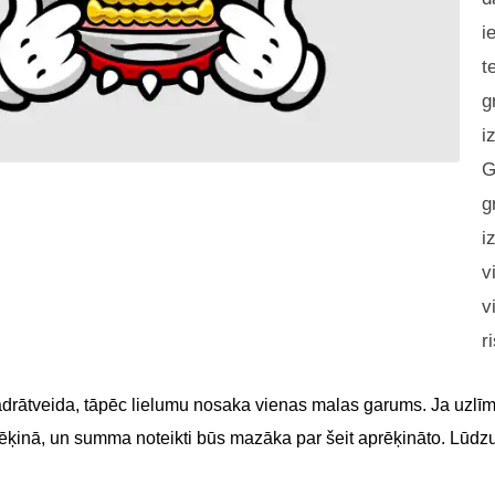
i
t
g
i
G
g
i
v
v
r
adrātveida, tāpēc lielumu nosaka vienas malas garums. Ja uzlīme
 rēķinā, un summa noteikti būs mazāka par šeit aprēķināto. Lūdz