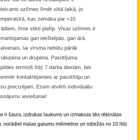
eteicams uzlīmes līmēt siltā laikā, jo
emperatūrā, kas zemāka par +10
rādiem, līme slikti pielīp. Visas uzlīmes ir
zmantojamas gan iekštelpās, gan ārā.
alvenais, lai virsma nebūtu pārāk
rubuļaina un drupena. Pasūtījuma
zpildes termiņš līdz 7 darba dienām, bet
ienmēr kontaktējamies ar pasūtītāju un
isu precizējam. Esam atvērti individuālu
isinājumu ieviešanai!
 ir šaura, izdrukas laukums un izmaksas tiks rēķinātas
u, norādiet malas garumu milimetros un robežās no 10 līdz