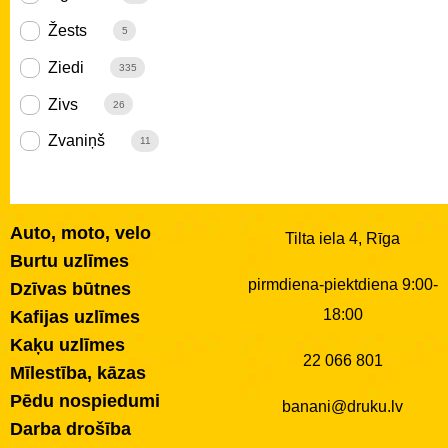
Žests
5
Ziedi
335
Zivs
26
Zvaniņš
11
Auto, moto, velo
Tilta iela 4, Rīga
Burtu uzlīmes
pirmdiena-piektdiena 9:00-
Dzīvas būtnes
18:00
Kafijas uzlīmes
Kaķu uzlīmes
22 066 801
Mīlestība, kāzas
Pēdu nospiedumi
banani@druku.lv
Darba drošība