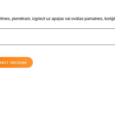
ēlmes, piemēram, izgriezt uz apaļas vai ovālas pamatnes, koriģē
IENOT GROZAM