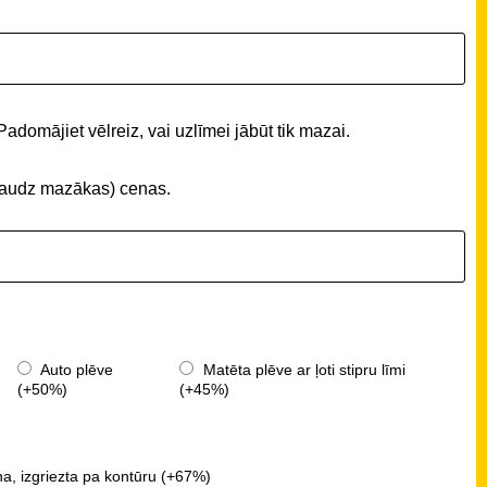
Padomājiet vēlreiz, vai uzlīmei jābūt tik mazai.
 (daudz mazākas) cenas.
Auto plēve
Matēta plēve ar ļoti stipru līmi
(+50%)
(+45%)
a, izgriezta pa kontūru (+67%)