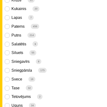
Krūze
21
Kukainis
20
Lapas
7
Paterns
456
Putns
214
Salatētis
9
Siluets
55
Sniegavīrs
8
Sniegpārsla
175
Svece
16
Tase
32
Tetovējums
2
Uguns
34