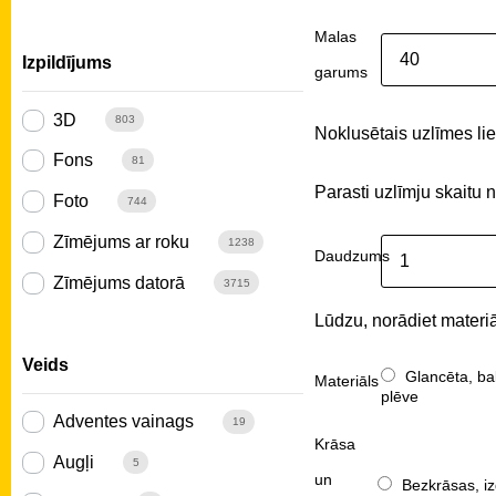
Malas
Izpildījums
garums
3D
803
Noklusētais uzlīmes liel
Fons
81
Parasti uzlīmju skaitu 
Foto
744
Zīmējums ar roku
1238
Daudzums
Zīmējums datorā
3715
Lūdzu, norādiet materiā
Veids
Glancēta, ba
Materiāls
plēve
Adventes vainags
19
Krāsa
Augļi
5
un
Bezkrāsas, iz