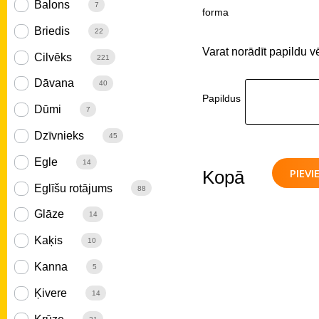
Balons
7
forma
Briedis
22
Varat norādīt papildu v
Cilvēks
221
Dāvana
40
Papildus
Dūmi
7
Dzīvnieks
45
Egle
14
PIEV
Kopā
Eglīšu rotājums
88
Glāze
14
Kaķis
10
Kanna
5
Ķivere
14