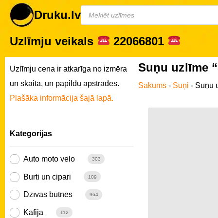
Druku.lv
Uzlīmju veikals
22066801
Suņu uzlīme “S
Uzlīmju cena ir atkarīga no izmēra
un skaita, un papildu apstrādes.
Sākums
-
Suņi
-
Suņu u
Plašāka informācija šajā lapā.
Kategorijas
Auto moto velo
303
Burti un cipari
109
Dzīvas būtnes
964
Kafija
112