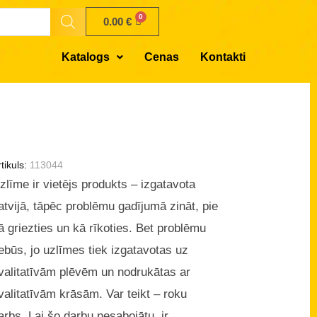
0.00
€
Katalogs
Cenas
Kontakti
tikuls:
113044
zlīme ir vietējs produkts – izgatavota
atvijā, tāpēc problēmu gadījumā zināt, pie
ā griezties un kā rīkoties. Bet problēmu
ebūs, jo uzlīmes tiek izgatavotas uz
valitatīvām plēvēm un nodrukātas ar
valitatīvām krāsām. Var teikt – roku
arbs. Lai šo darbu nesabojātu, ir