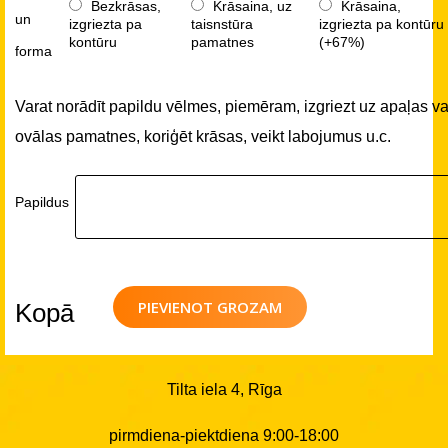
Bezkrāsas,
Krāsaina, uz
Krāsaina,
un
izgriezta pa
taisnstūra
izgriezta pa kontūru
kontūru
pamatnes
(+67%)
forma
Varat norādīt papildu vēlmes, piemēram, izgriezt uz apaļas va
ovālas pamatnes, koriģēt krāsas, veikt labojumus u.c.
Papildus
PIEVIENOT GROZAM
Kopā
Tilta iela 4, Rīga
pirmdiena-piektdiena 9:00-18:00