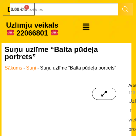
Druku.lv
0.00
€
Uzlīmju veikals
22066801
Suņu uzlīme “Balta pūdeļa
portrets”
Sākums
-
Suņi
-
Suņu uzlīme “Balta pūdeļa portrets”
Arti
113
Uz
ir
vie
pro