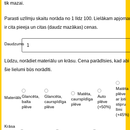
tik mazai.
Parasti uzlīmju skaitu norāda no 1 līdz 100. Lielākam apjom
ir cita pieeja un citas (daudz mazākas) cenas.
Daudzums
Lūdzu, norādiet materiālu un krāsu. Cena parādīsies, kad abi
šie lielumi būs norādīti.
Matēta
Matēta,
plēve
Glancēta,
Glancēta,
Auto
Materiāls
caurspīdīga
ar ļoti
balta
caurspīdīga
plēve
plēve
stipru
plēve
plēve
(+50%)
līmi
(+45%)
Krāsa