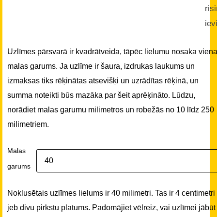
ris
iev
Uzlīmes pārsvarā ir kvadrātveida, tāpēc lielumu nosaka vien
malas garums. Ja uzlīme ir šaura, izdrukas laukums un
izmaksas tiks rēķinātas atsevišķi un uzrādītas rēķinā, un
summa noteikti būs mazāka par šeit aprēķināto. Lūdzu,
norādiet malas garumu milimetros un robežās no 10 līdz 250
milimetriem.
Malas
garums
Noklusētais uzlīmes lielums ir 40 milimetri. Tas ir 4 centimetri
jeb divu pirkstu platums. Padomājiet vēlreiz, vai uzlīmei jābūt