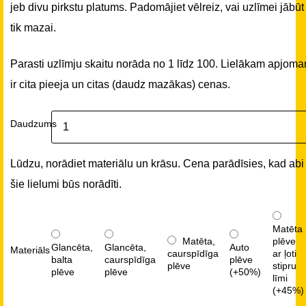
jeb divu pirkstu platums. Padomājiet vēlreiz, vai uzlīmei jābūt
tik mazai.
Parasti uzlīmju skaitu norāda no 1 līdz 100. Lielākam apjom
ir cita pieeja un citas (daudz mazākas) cenas.
Daudzums
Lūdzu, norādiet materiālu un krāsu. Cena parādīsies, kad abi
šie lielumi būs norādīti.
Matēta
Matēta,
plēve
Glancēta,
Glancēta,
Auto
Materiāls
caurspīdīga
ar ļoti
balta
caurspīdīga
plēve
plēve
stipru
plēve
plēve
(+50%)
līmi
(+45%)