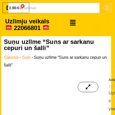
Druku.lv
0.00
€
Uzlīmju veikals
22066801
Suņu uzlīme “Suns ar sarkanu
cepuri un šalli”
Sākums
-
Suņi
-
Suņu uzlīme “Suns ar sarkanu cepuri un
šalli”
Arti
113
Uz
ir
vie