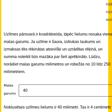
ind
ris
iev
Uzlīmes pārsvarā ir kvadrātveida, tāpēc lielumu nosaka vien
malas garums. Ja uzlīme ir šaura, izdrukas laukums un
izmaksas tiks rēķinātas atsevišķi un uzrādītas rēķinā, un
summa noteikti būs mazāka par šeit aprēķināto. Lūdzu,
norādiet malas garumu milimetros un robežās no 10 līdz 250
milimetriem.
Malas
garums
Noklusētais uzlīmes lielums ir 40 milimetri. Tas ir 4 centimetri