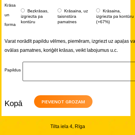
Krāsa
Bezkrāsas,
Krāsaina, uz
Krāsaina,
un
izgriezta pa
taisnstūra
izgriezta pa kontūru
kontūru
pamatnes
(+67%)
forma
Varat norādīt papildu vēlmes, piemēram, izgriezt uz apaļas va
ovālas pamatnes, koriģēt krāsas, veikt labojumus u.c.
Papildus
PIEVIENOT GROZAM
Kopā
Tilta iela 4, Rīga