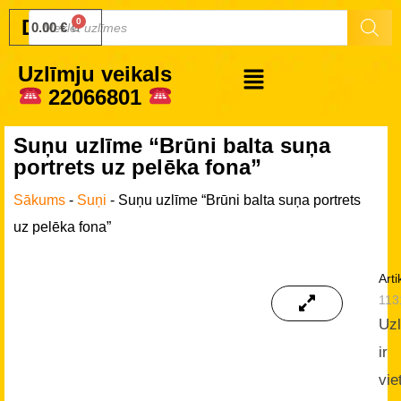
Druku.lv
0.00
€
Uzlīmju veikals
22066801
Suņu uzlīme “Brūni balta suņa
portrets uz pelēka fona”
Sākums
-
Suņi
-
Suņu uzlīme “Brūni balta suņa portrets
uz pelēka fona”
Arti
113
Uz
ir
vie