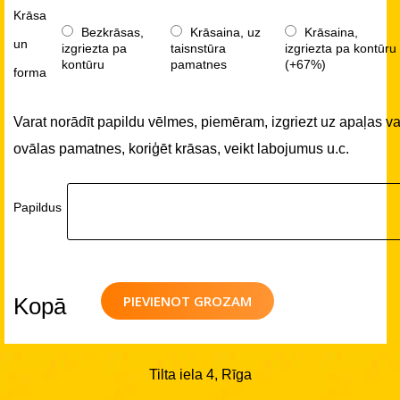
Krāsa
Bezkrāsas,
Krāsaina, uz
Krāsaina,
un
izgriezta pa
taisnstūra
izgriezta pa kontūru
kontūru
pamatnes
(+67%)
forma
Varat norādīt papildu vēlmes, piemēram, izgriezt uz apaļas va
ovālas pamatnes, koriģēt krāsas, veikt labojumus u.c.
Papildus
PIEVIENOT GROZAM
Kopā
Tilta iela 4, Rīga