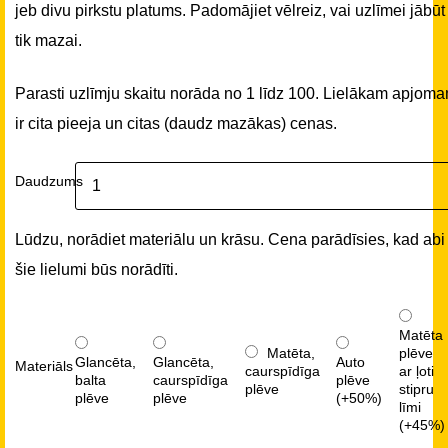
jeb divu pirkstu platums. Padomājiet vēlreiz, vai uzlīmei jābūt
tik mazai.
Parasti uzlīmju skaitu norāda no 1 līdz 100. Lielākam apjom
ir cita pieeja un citas (daudz mazākas) cenas.
Daudzums
Lūdzu, norādiet materiālu un krāsu. Cena parādīsies, kad abi
šie lielumi būs norādīti.
Matēta
Matēta,
plēve
Glancēta,
Glancēta,
Auto
Materiāls
caurspīdīga
ar ļoti
balta
caurspīdīga
plēve
plēve
stipru
plēve
plēve
(+50%)
līmi
(+45%)