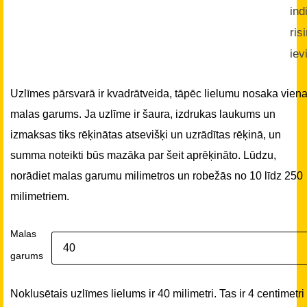
ind
ris
iev
Uzlīmes pārsvarā ir kvadrātveida, tāpēc lielumu nosaka vien
malas garums. Ja uzlīme ir šaura, izdrukas laukums un
izmaksas tiks rēķinātas atsevišķi un uzrādītas rēķinā, un
summa noteikti būs mazāka par šeit aprēķināto. Lūdzu,
norādiet malas garumu milimetros un robežās no 10 līdz 250
milimetriem.
Malas
garums
Noklusētais uzlīmes lielums ir 40 milimetri. Tas ir 4 centimetri