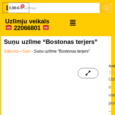
Druku.lv
0.00
€
Uzlīmju veikals
22066801
Suņu uzlīme “Bostonas terjers”
Sākums
-
Suņi
-
Suņu uzlīme “Bostonas terjers”
Arti
111
Uz
ir
vie
pro
–