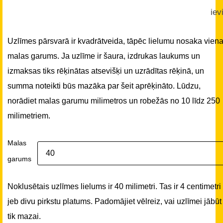
iev
Uzlīmes pārsvarā ir kvadrātveida, tāpēc lielumu nosaka vien
malas garums. Ja uzlīme ir šaura, izdrukas laukums un
izmaksas tiks rēķinātas atsevišķi un uzrādītas rēķinā, un
summa noteikti būs mazāka par šeit aprēķināto. Lūdzu,
norādiet malas garumu milimetros un robežās no 10 līdz 250
milimetriem.
Malas
garums
Noklusētais uzlīmes lielums ir 40 milimetri. Tas ir 4 centimetri
jeb divu pirkstu platums. Padomājiet vēlreiz, vai uzlīmei jābūt
tik mazai.