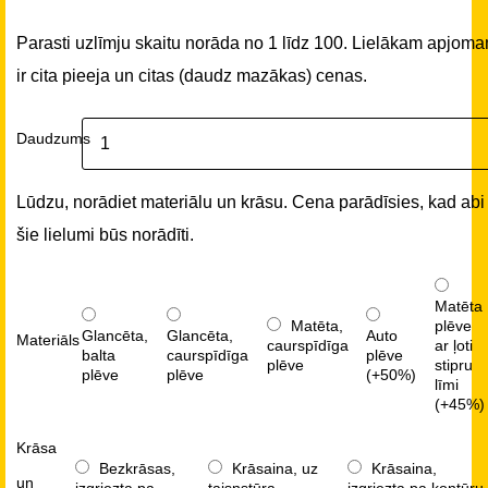
Parasti uzlīmju skaitu norāda no 1 līdz 100. Lielākam apjom
ir cita pieeja un citas (daudz mazākas) cenas.
Daudzums
Lūdzu, norādiet materiālu un krāsu. Cena parādīsies, kad abi
šie lielumi būs norādīti.
Matēta
Matēta,
plēve
Glancēta,
Glancēta,
Auto
Materiāls
caurspīdīga
ar ļoti
balta
caurspīdīga
plēve
plēve
stipru
plēve
plēve
(+50%)
līmi
(+45%)
Krāsa
Bezkrāsas,
Krāsaina, uz
Krāsaina,
un
izgriezta pa
taisnstūra
izgriezta pa kontūru