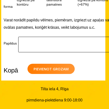
kontūru
pamatnes
(+67%)
forma
Varat norādīt papildu vēlmes, piemēram, izgriezt uz apaļas va
ovālas pamatnes, koriģēt krāsas, veikt labojumus u.c.
Papildus
PIEVIENOT GROZAM
Kopā
Tilta iela 4, Rīga
pirmdiena-piektdiena 9:00-18:00