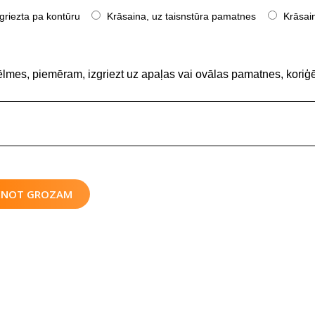
griezta pa kontūru
Krāsaina, uz taisnstūra pamatnes
Krāsain
ēlmes, piemēram, izgriezt uz apaļas vai ovālas pamatnes, koriģē
IENOT GROZAM