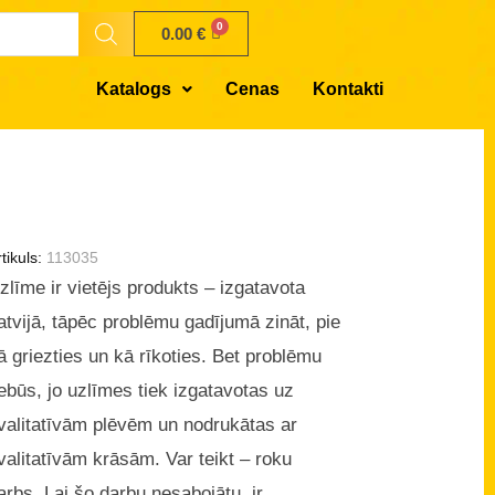
0.00
€
Katalogs
Cenas
Kontakti
tikuls:
113035
zlīme ir vietējs produkts – izgatavota
atvijā, tāpēc problēmu gadījumā zināt, pie
ā griezties un kā rīkoties. Bet problēmu
ebūs, jo uzlīmes tiek izgatavotas uz
valitatīvām plēvēm un nodrukātas ar
valitatīvām krāsām. Var teikt – roku
arbs. Lai šo darbu nesabojātu, ir