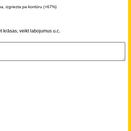
a, izgriezta pa kontūru (+67%)
t krāsas, veikt labojumus u.c.