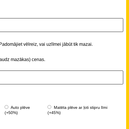
Padomājiet vēlreiz, vai uzlīmei jābūt tik mazai.
 (daudz mazākas) cenas.
Auto plēve
Matēta plēve ar ļoti stipru līmi
(+50%)
(+45%)