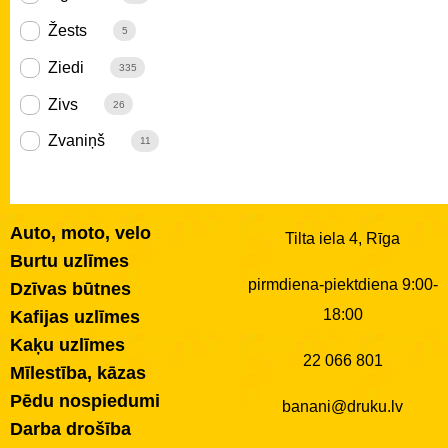
Žests
5
Ziedi
335
Zivs
26
Zvaniņš
11
Auto, moto, velo
Tilta iela 4, Rīga
Burtu uzlīmes
pirmdiena-piektdiena 9:00-
Dzīvas būtnes
18:00
Kafijas uzlīmes
Kaķu uzlīmes
22 066 801
Mīlestība, kāzas
Pēdu nospiedumi
banani@druku.lv
Darba drošība