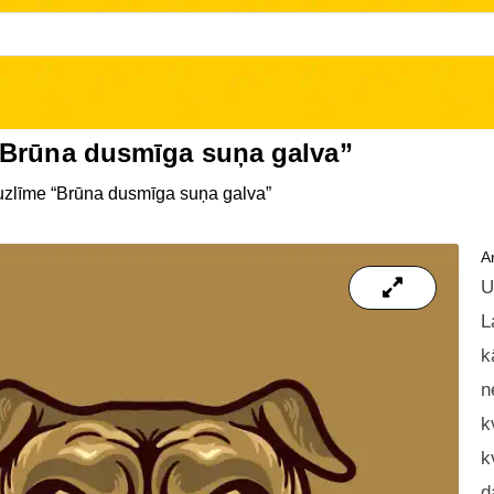
“Brūna dusmīga suņa galva”
zlīme “Brūna dusmīga suņa galva”
Ar
U
L
k
n
k
k
d