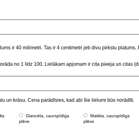
ums ir 40 milimetri. Tas ir 4 centimetri jeb divu pirkstu platums. 
norāda no 1 līdz 100. Lielākam apjomam ir cita pieeja un citas
lu un krāsu. Cena parādīsies, kad abi šie lielumi būs norādīti.
lta
Glancēta, caurspīdīga
Matēta, caurspīdīga
plēve
plēve