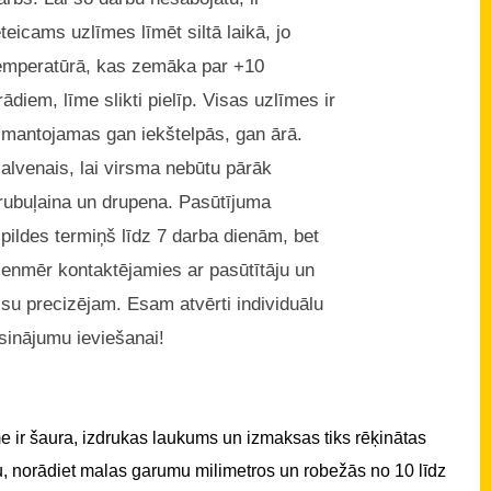
eteicams uzlīmes līmēt siltā laikā, jo
emperatūrā, kas zemāka par +10
rādiem, līme slikti pielīp. Visas uzlīmes ir
zmantojamas gan iekštelpās, gan ārā.
alvenais, lai virsma nebūtu pārāk
rubuļaina un drupena. Pasūtījuma
zpildes termiņš līdz 7 darba dienām, bet
ienmēr kontaktējamies ar pasūtītāju un
isu precizējam. Esam atvērti individuālu
isinājumu ieviešanai!
 ir šaura, izdrukas laukums un izmaksas tiks rēķinātas
u, norādiet malas garumu milimetros un robežās no 10 līdz