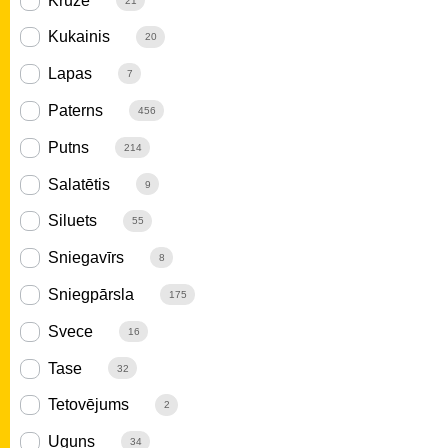
Krūze
21
Kukainis
20
Lapas
7
Paterns
456
Putns
214
Salatētis
9
Siluets
55
Sniegavīrs
8
Sniegpārsla
175
Svece
16
Tase
32
Tetovējums
2
Uguns
34