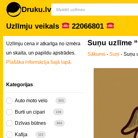
Druku.lv
Uzlīmju veikals
22066801
Suņu uzlīme 
Uzlīmju cena ir atkarīga no izmēra
un skaita, un papildu apstrādes.
Sākums
-
Suņi
-
Suņu u
Plašāka informācija šajā lapā.
Kategorijas
Auto moto velo
303
Burti un cipari
109
Dzīvas būtnes
964
Kafija
112