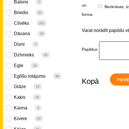
Balons
7
un
Bezkrāsas, iz
Briedis
22
forma
Cilvēks
221
Varat norādīt papildu v
Dāvana
40
Dūmi
7
Papildus
Dzīvnieks
45
Egle
14
Eglīšu rotājums
88
PIEV
Kopā
Glāze
14
Kaķis
10
Kanna
5
Ķivere
14