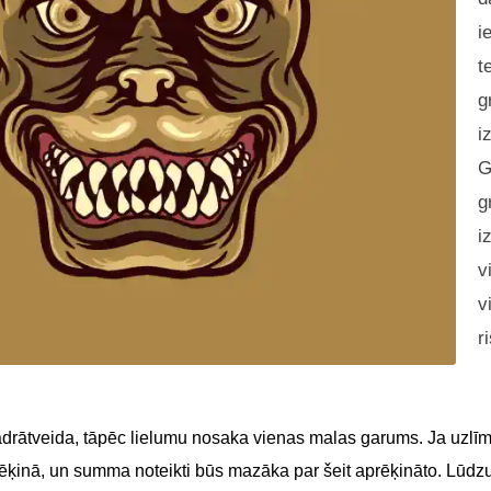
i
t
g
i
G
g
i
v
v
r
adrātveida, tāpēc lielumu nosaka vienas malas garums. Ja uzlīme
 rēķinā, un summa noteikti būs mazāka par šeit aprēķināto. Lūdz