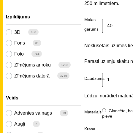
250 milimetriem.
Izpildījums
Malas
garums
3D
803
Fons
81
Noklusētais uzlīmes liel
Foto
744
Parasti uzlīmju skaitu 
Zīmējums ar roku
1238
Zīmējums datorā
3715
Daudzums
Lūdzu, norādiet materiā
Veids
Glancēta, ba
Materiāls
Adventes vainags
19
plēve
Augļi
5
Krāsa