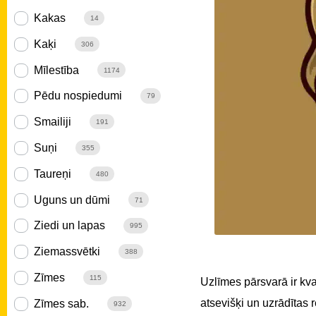
Kakas
14
Kaķi
306
Mīlestība
1174
Pēdu nospiedumi
79
Smailiji
191
Suņi
355
Taureņi
480
Uguns un dūmi
71
Ziedi un lapas
995
Ziemassvētki
388
Zīmes
115
Uzlīmes pārsvarā ir kv
atsevišķi un uzrādītas
Zīmes sab.
932