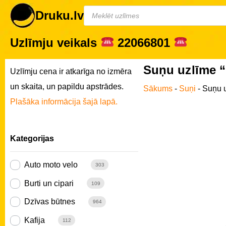
Druku.lv
Uzlīmju veikals
22066801
Suņu uzlīme “
Uzlīmju cena ir atkarīga no izmēra
un skaita, un papildu apstrādes.
Sākums
-
Suņi
-
Suņu u
Plašāka informācija šajā lapā.
Kategorijas
Auto moto velo
303
Burti un cipari
109
Dzīvas būtnes
964
Kafija
112