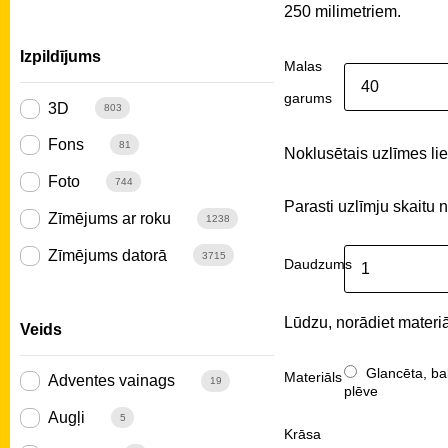
250 milimetriem.
Izpildījums
Malas
garums
3D
803
Fons
81
Noklusētais uzlīmes liel
Foto
744
Parasti uzlīmju skaitu 
Zīmējums ar roku
1238
Zīmējums datorā
3715
Daudzums
Lūdzu, norādiet materiā
Veids
Glancēta, ba
Materiāls
Adventes vainags
19
plēve
Augļi
5
Krāsa