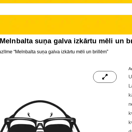
Melnbalta suņa galva izkārtu mēli un b
zlīme “Melnbalta suņa galva izkārtu mēli un brillēm”
Ar
U
L
k
n
k
k
d