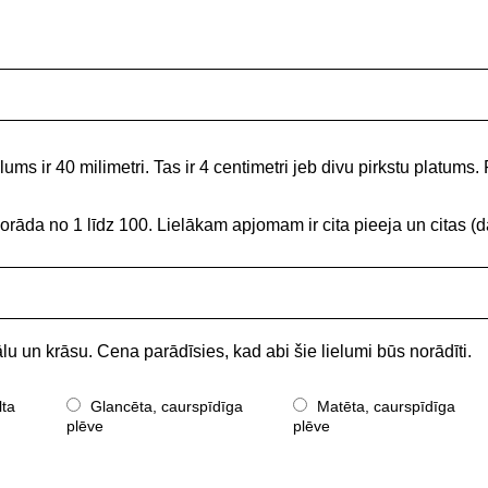
ums ir 40 milimetri. Tas ir 4 centimetri jeb divu pirkstu platums. 
norāda no 1 līdz 100. Lielākam apjomam ir cita pieeja un citas
lu un krāsu. Cena parādīsies, kad abi šie lielumi būs norādīti.
lta
Glancēta, caurspīdīga
Matēta, caurspīdīga
plēve
plēve