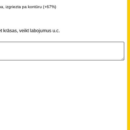
a, izgriezta pa kontūru (+67%)
t krāsas, veikt labojumus u.c.