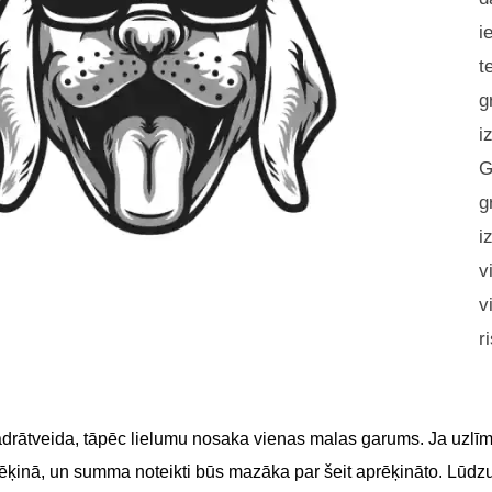
i
t
g
i
G
g
i
v
v
r
adrātveida, tāpēc lielumu nosaka vienas malas garums. Ja uzlīme
 rēķinā, un summa noteikti būs mazāka par šeit aprēķināto. Lūdz