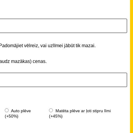
Padomājiet vēlreiz, vai uzlīmei jābūt tik mazai.
 (daudz mazākas) cenas.
Auto plēve
Matēta plēve ar ļoti stipru līmi
(+50%)
(+45%)