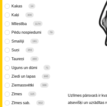
Kakas
14
Kaķi
306
Mīlestība
1174
Pēdu nospiedumi
79
Smailiji
191
Suņi
355
Taureņi
480
Uguns un dūmi
71
Ziedi un lapas
995
Ziemassvētki
388
Zīmes
115
Uzlīmes pārsvarā ir kv
atsevišķi un uzrādītas
Zīmes sab.
932