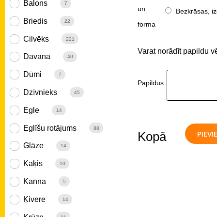
Balons
7
un
Bezkrāsas, iz
Briedis
22
forma
Cilvēks
221
Varat norādīt papildu v
Dāvana
40
Dūmi
7
Papildus
Dzīvnieks
45
Egle
14
Eglīšu rotājums
88
PIEV
Kopā
Glāze
14
Kaķis
10
Kanna
5
Ķivere
14