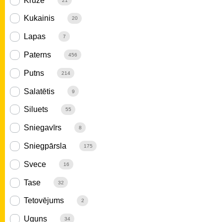
Krūze
21
Kukainis
20
Lapas
7
Paterns
456
Putns
214
Salatētis
9
Siluets
55
Sniegavīrs
8
Sniegpārsla
175
Svece
16
Tase
32
Tetovējums
2
Uguns
34