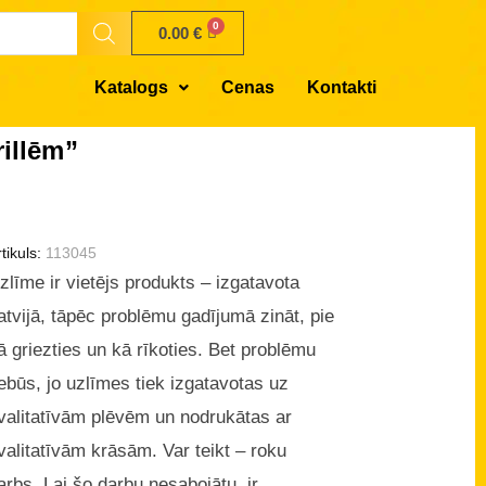
0.00
€
Katalogs
Cenas
Kontakti
rillēm”
tikuls:
113045
zlīme ir vietējs produkts – izgatavota
atvijā, tāpēc problēmu gadījumā zināt, pie
ā griezties un kā rīkoties. Bet problēmu
ebūs, jo uzlīmes tiek izgatavotas uz
valitatīvām plēvēm un nodrukātas ar
valitatīvām krāsām. Var teikt – roku
arbs. Lai šo darbu nesabojātu, ir