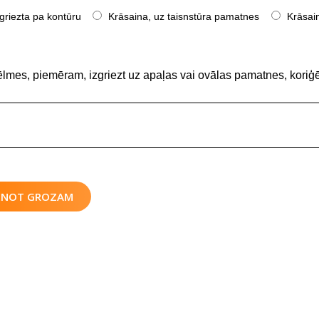
griezta pa kontūru
Krāsaina, uz taisnstūra pamatnes
Krāsain
ēlmes, piemēram, izgriezt uz apaļas vai ovālas pamatnes, koriģē
IENOT GROZAM