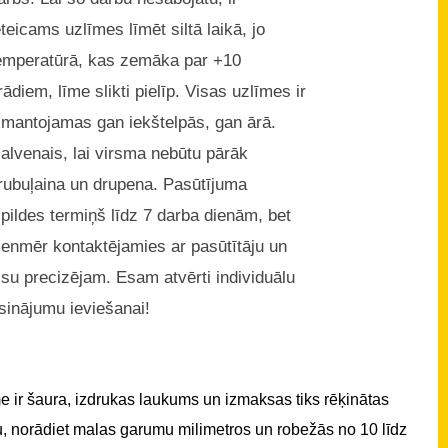
eteicams uzlīmes līmēt siltā laikā, jo
emperatūrā, kas zemāka par +10
rādiem, līme slikti pielīp. Visas uzlīmes ir
zmantojamas gan iekštelpās, gan ārā.
alvenais, lai virsma nebūtu pārāk
rubuļaina un drupena. Pasūtījuma
zpildes termiņš līdz 7 darba dienām, bet
ienmēr kontaktējamies ar pasūtītāju un
isu precizējam. Esam atvērti individuālu
isinājumu ieviešanai!
 ir šaura, izdrukas laukums un izmaksas tiks rēķinātas
u, norādiet malas garumu milimetros un robežās no 10 līdz