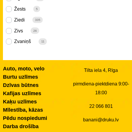
Žests
5
Ziedi
335
Zivs
26
Zvaniņš
11
Auto, moto, velo
Tilta iela 4, Rīga
Burtu uzlīmes
pirmdiena-piektdiena 9:00-
Dzīvas būtnes
18:00
Kafijas uzlīmes
Kaķu uzlīmes
22 066 801
Mīlestība, kāzas
Pēdu nospiedumi
banani@druku.lv
Darba drošība