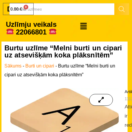
Druku.lv
0.00
€
Uzlīmju veikals
22066801
Burtu uzlīme “Melni burti un cipari
uz atsevišķām koka plāksnītēm”
Sākums
-
Burti un cipari
-
Burtu uzlīme “Melni burti un
cipari uz atsevišķām koka plāksnītēm”
Arti
111
Att
ir
re