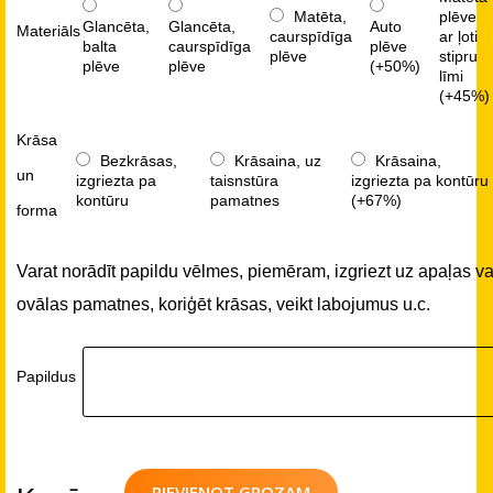
Matēta,
plēve
Glancēta,
Glancēta,
Auto
Materiāls
caurspīdīga
ar ļoti
balta
caurspīdīga
plēve
plēve
stipru
plēve
plēve
(+50%)
līmi
(+45%)
Krāsa
Bezkrāsas,
Krāsaina, uz
Krāsaina,
un
izgriezta pa
taisnstūra
izgriezta pa kontūru
kontūru
pamatnes
(+67%)
forma
Varat norādīt papildu vēlmes, piemēram, izgriezt uz apaļas va
ovālas pamatnes, koriģēt krāsas, veikt labojumus u.c.
Papildus
PIEVIENOT GROZAM