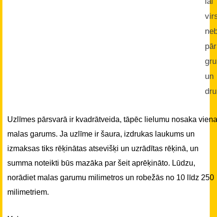
lai
vi
neb
pā
gru
un
dru
Uzlīmes pārsvarā ir kvadrātveida, tāpēc lielumu nosaka vien
malas garums. Ja uzlīme ir šaura, izdrukas laukums un
izmaksas tiks rēķinātas atsevišķi un uzrādītas rēķinā, un
summa noteikti būs mazāka par šeit aprēķināto. Lūdzu,
norādiet malas garumu milimetros un robežās no 10 līdz 250
milimetriem.