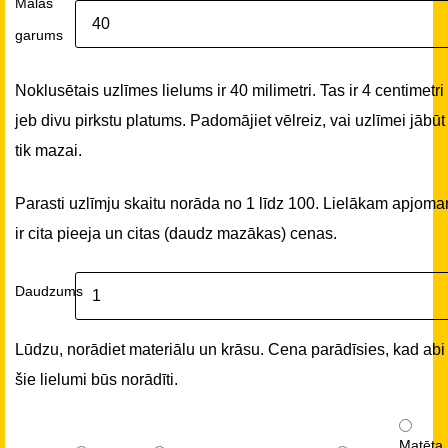
Malas
garums
Noklusētais uzlīmes lielums ir 40 milimetri. Tas ir 4 centimetri
jeb divu pirkstu platums. Padomājiet vēlreiz, vai uzlīmei jābūt
tik mazai.
Parasti uzlīmju skaitu norāda no 1 līdz 100. Lielākam apjom
ir cita pieeja un citas (daudz mazākas) cenas.
Daudzums
Lūdzu, norādiet materiālu un krāsu. Cena parādīsies, kad abi
šie lielumi būs norādīti.
Matēta