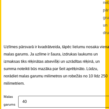
neb
pā
gru
un
dru
Uzlīmes pārsvarā ir kvadrātveida, tāpēc lielumu nosaka vien
malas garums. Ja uzlīme ir šaura, izdrukas laukums un
izmaksas tiks rēķinātas atsevišķi un uzrādītas rēķinā, un
summa noteikti būs mazāka par šeit aprēķināto. Lūdzu,
norādiet malas garumu milimetros un robežās no 10 līdz 250
milimetriem.
Malas
garums