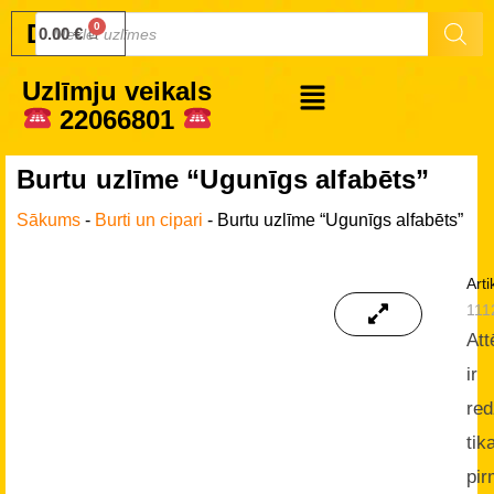
Druku.lv
0.00
€
Uzlīmju veikals
22066801
Burtu uzlīme “Ugunīgs alfabēts”
Sākums
-
Burti un cipari
-
Burtu uzlīme “Ugunīgs alfabēts”
Arti
111
Att
ir
re
tika
pir