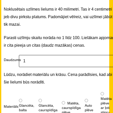
Noklusētais uzlīmes lielums ir 40 milimetri. Tas ir 4 centimetri
jeb divu pirkstu platums. Padomājiet vēlreiz, vai uzlīmei jābūt
tik mazai.
Parasti uzlīmju skaitu norāda no 1 līdz 100. Lielākam apjom
ir cita pieeja un citas (daudz mazākas) cenas.
Daudzums
Lūdzu, norādiet materiālu un krāsu. Cena parādīsies, kad abi
šie lielumi būs norādīti.
Matēta
Matēta,
plēve
Glancēta,
Glancēta,
Auto
Materiāls
caurspīdīga
ar ļoti
balta
caurspīdīga
plēve
plēve
stipru