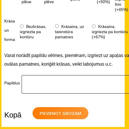
plēve
plēve
(+50%)
līmi
(+45%)
Krāsa
Bezkrāsas,
Krāsaina, uz
Krāsaina,
un
izgriezta pa
taisnstūra
izgriezta pa kontūru
kontūru
pamatnes
(+67%)
forma
Varat norādīt papildu vēlmes, piemēram, izgriezt uz apaļas va
ovālas pamatnes, koriģēt krāsas, veikt labojumus u.c.
Papildus
PIEVIENOT GROZAM
Kopā