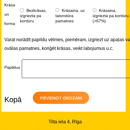
Krāsa
Bezkrāsas,
Krāsaina, uz
Krāsaina,
un
izgriezta pa
taisnstūra
izgriezta pa kontūru
kontūru
pamatnes
(+67%)
forma
Varat norādīt papildu vēlmes, piemēram, izgriezt uz apaļas va
ovālas pamatnes, koriģēt krāsas, veikt labojumus u.c.
Papildus
PIEVIENOT GROZAM
Kopā
Tilta iela 4, Rīga