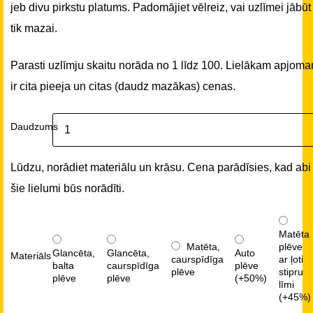
jeb divu pirkstu platums. Padomājiet vēlreiz, vai uzlīmei jābūt
tik mazai.
Parasti uzlīmju skaitu norāda no 1 līdz 100. Lielākam apjom
ir cita pieeja un citas (daudz mazākas) cenas.
Daudzums
Lūdzu, norādiet materiālu un krāsu. Cena parādīsies, kad abi
šie lielumi būs norādīti.
Matēta
Matēta,
plēve
Glancēta,
Glancēta,
Auto
Materiāls
caurspīdīga
ar ļoti
balta
caurspīdīga
plēve
plēve
stipru
plēve
plēve
(+50%)
līmi
(+45%)