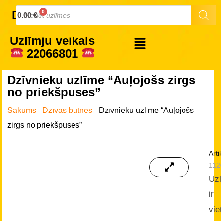
Druku.lv
0.00
€
Uzlīmju veikals
22066801
Dzīvnieku uzlīme “Auļojošs zirgs
no priekšpuses”
Sākums
-
Dzīvas būtnes
-
Dzīvnieku uzlīme “Auļojošs
zirgs no priekšpuses”
Arti
112
Uz
ir
vie