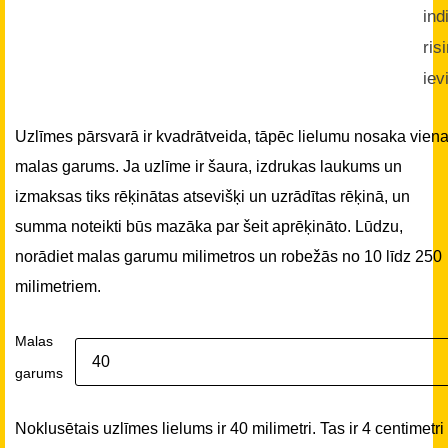
ind
ris
iev
Uzlīmes pārsvarā ir kvadrātveida, tāpēc lielumu nosaka vien
malas garums. Ja uzlīme ir šaura, izdrukas laukums un
izmaksas tiks rēķinātas atsevišķi un uzrādītas rēķinā, un
summa noteikti būs mazāka par šeit aprēķināto. Lūdzu,
norādiet malas garumu milimetros un robežās no 10 līdz 250
milimetriem.
Malas
garums
Noklusētais uzlīmes lielums ir 40 milimetri. Tas ir 4 centimetri