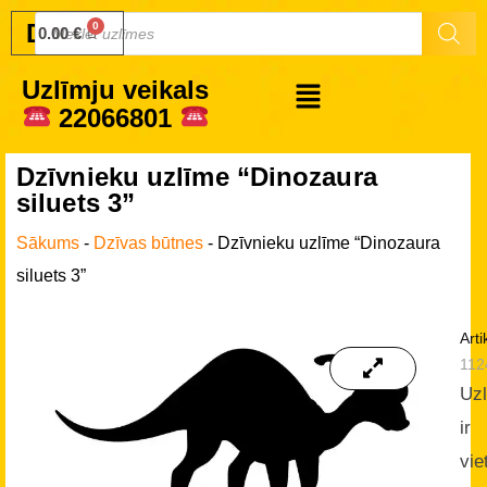
Druku.lv
0.00
€
Uzlīmju veikals
22066801
Dzīvnieku uzlīme “Dinozaura
siluets 3”
Sākums
-
Dzīvas būtnes
-
Dzīvnieku uzlīme “Dinozaura
siluets 3”
Arti
112
Uz
ir
vie