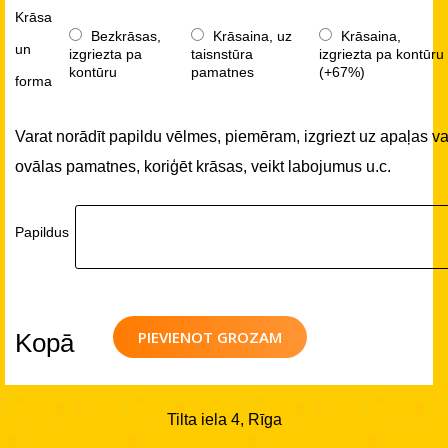
Krāsa
Bezkrāsas,
Krāsaina, uz
Krāsaina,
un
izgriezta pa
taisnstūra
izgriezta pa kontūru
kontūru
pamatnes
(+67%)
forma
Varat norādīt papildu vēlmes, piemēram, izgriezt uz apaļas va
ovālas pamatnes, koriģēt krāsas, veikt labojumus u.c.
Papildus
PIEVIENOT GROZAM
Kopā
Tilta iela 4, Rīga