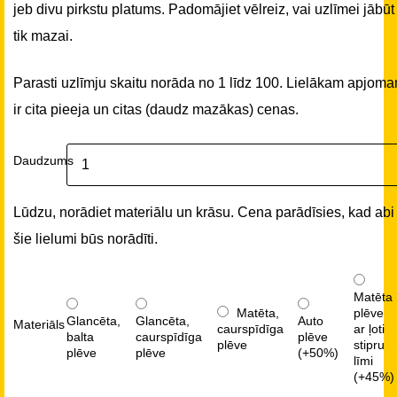
jeb divu pirkstu platums. Padomājiet vēlreiz, vai uzlīmei jābūt
tik mazai.
Parasti uzlīmju skaitu norāda no 1 līdz 100. Lielākam apjom
ir cita pieeja un citas (daudz mazākas) cenas.
Daudzums
Lūdzu, norādiet materiālu un krāsu. Cena parādīsies, kad abi
šie lielumi būs norādīti.
Matēta
Matēta,
plēve
Glancēta,
Glancēta,
Auto
Materiāls
caurspīdīga
ar ļoti
balta
caurspīdīga
plēve
plēve
stipru
plēve
plēve
(+50%)
līmi
(+45%)