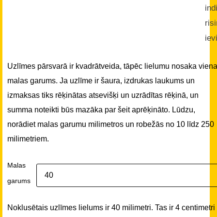
ind
ris
iev
Uzlīmes pārsvarā ir kvadrātveida, tāpēc lielumu nosaka vien
malas garums. Ja uzlīme ir šaura, izdrukas laukums un
izmaksas tiks rēķinātas atsevišķi un uzrādītas rēķinā, un
summa noteikti būs mazāka par šeit aprēķināto. Lūdzu,
norādiet malas garumu milimetros un robežās no 10 līdz 250
milimetriem.
Malas
garums
Noklusētais uzlīmes lielums ir 40 milimetri. Tas ir 4 centimetri