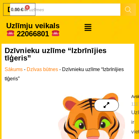
Druku.lv
0.00
€
Uzlīmju veikals
22066801
Dzīvnieku uzlīme “Izbrīnījies
tīģeris”
Sākums
-
Dzīvas būtnes
-
Dzīvnieku uzlīme “Izbrīnījies
tīģeris”
Arti
111
Uz
ir
vie