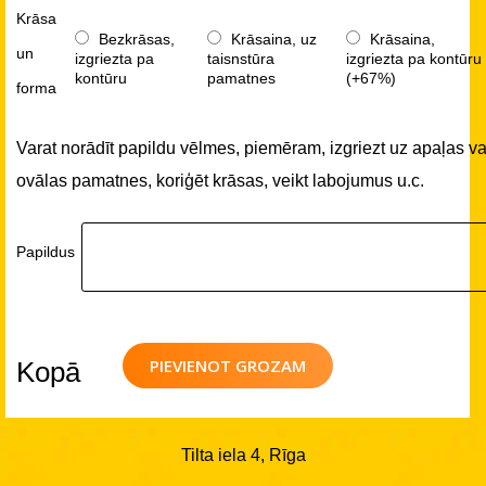
Krāsa
Bezkrāsas,
Krāsaina, uz
Krāsaina,
un
izgriezta pa
taisnstūra
izgriezta pa kontūru
kontūru
pamatnes
(+67%)
forma
Varat norādīt papildu vēlmes, piemēram, izgriezt uz apaļas va
ovālas pamatnes, koriģēt krāsas, veikt labojumus u.c.
Papildus
PIEVIENOT GROZAM
Kopā
Tilta iela 4, Rīga