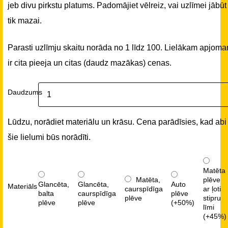
jeb divu pirkstu platums. Padomājiet vēlreiz, vai uzlīmei jābūt
tik mazai.
Parasti uzlīmju skaitu norāda no 1 līdz 100. Lielākam apjom
ir cita pieeja un citas (daudz mazākas) cenas.
Daudzums
Lūdzu, norādiet materiālu un krāsu. Cena parādīsies, kad abi
šie lielumi būs norādīti.
Matēta
Matēta,
plēve
Glancēta,
Glancēta,
Auto
Materiāls
caurspīdīga
ar ļoti
balta
caurspīdīga
plēve
plēve
stipru
plēve
plēve
(+50%)
līmi
(+45%)