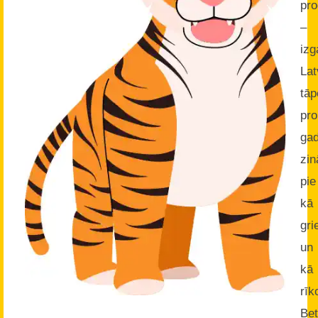
pro
–
izg
Lat
tāp
pr
ga
zin
pie
kā
gri
un
kā
rīk
Bet