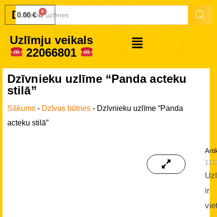
Druku.lv
0.00
€
Uzlīmju veikals
22066801
Dzīvnieku uzlīme “Panda acteku
stilā”
Sākums
-
Dzīvas būtnes
-
Dzīvnieku uzlīme “Panda
acteku stilā”
Arti
112
Uz
ir
vie