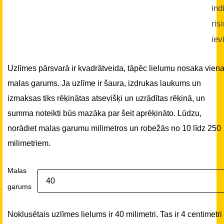
ind
ris
iev
Uzlīmes pārsvarā ir kvadrātveida, tāpēc lielumu nosaka vien
malas garums. Ja uzlīme ir šaura, izdrukas laukums un
izmaksas tiks rēķinātas atsevišķi un uzrādītas rēķinā, un
summa noteikti būs mazāka par šeit aprēķināto. Lūdzu,
norādiet malas garumu milimetros un robežās no 10 līdz 250
milimetriem.
Malas
garums
Noklusētais uzlīmes lielums ir 40 milimetri. Tas ir 4 centimetri