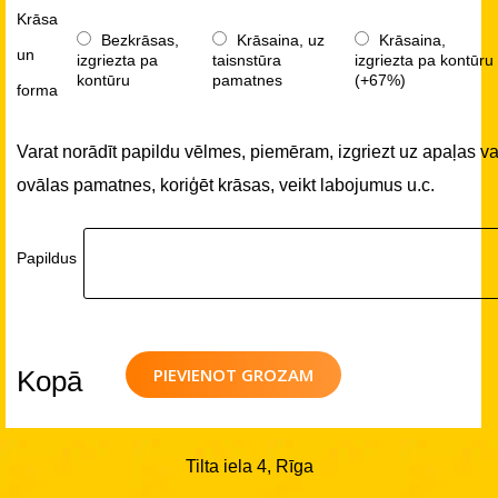
Krāsa
Bezkrāsas,
Krāsaina, uz
Krāsaina,
un
izgriezta pa
taisnstūra
izgriezta pa kontūru
kontūru
pamatnes
(+67%)
forma
Varat norādīt papildu vēlmes, piemēram, izgriezt uz apaļas va
ovālas pamatnes, koriģēt krāsas, veikt labojumus u.c.
Papildus
PIEVIENOT GROZAM
Kopā
Tilta iela 4, Rīga