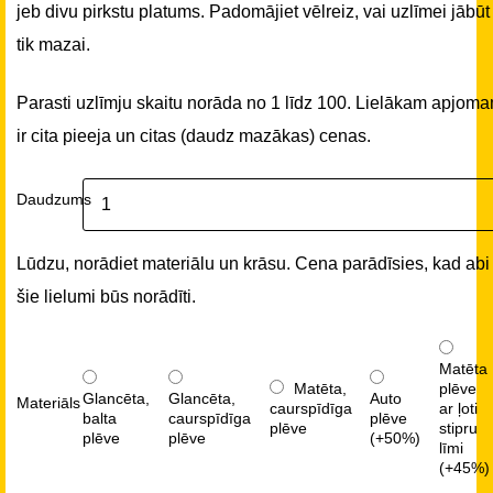
jeb divu pirkstu platums. Padomājiet vēlreiz, vai uzlīmei jābūt
tik mazai.
Parasti uzlīmju skaitu norāda no 1 līdz 100. Lielākam apjom
ir cita pieeja un citas (daudz mazākas) cenas.
Daudzums
Lūdzu, norādiet materiālu un krāsu. Cena parādīsies, kad abi
šie lielumi būs norādīti.
Matēta
Matēta,
plēve
Glancēta,
Glancēta,
Auto
Materiāls
caurspīdīga
ar ļoti
balta
caurspīdīga
plēve
plēve
stipru
plēve
plēve
(+50%)
līmi
(+45%)