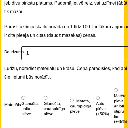
jeb divu pirkstu platums. Padomājiet vēlreiz, vai uzlīmei jābūt
tik mazai.
Parasti uzlīmju skaitu norāda no 1 līdz 100. Lielākam apjom
ir cita pieeja un citas (daudz mazākas) cenas.
Daudzums
Lūdzu, norādiet materiālu un krāsu. Cena parādīsies, kad abi
šie lielumi būs norādīti.
Matēta
Matēta,
plēve
Glancēta,
Glancēta,
Auto
Materiāls
caurspīdīga
ar ļoti
balta
caurspīdīga
plēve
plēve
stipru
plēve
plēve
(+50%)
līmi
(+45%)