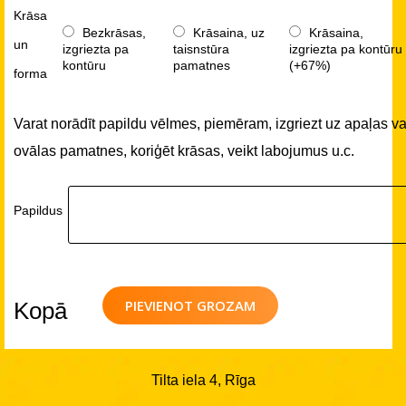
Krāsa
Bezkrāsas,
Krāsaina, uz
Krāsaina,
un
izgriezta pa
taisnstūra
izgriezta pa kontūru
kontūru
pamatnes
(+67%)
forma
Varat norādīt papildu vēlmes, piemēram, izgriezt uz apaļas va
ovālas pamatnes, koriģēt krāsas, veikt labojumus u.c.
Papildus
PIEVIENOT GROZAM
Kopā
Tilta iela 4, Rīga