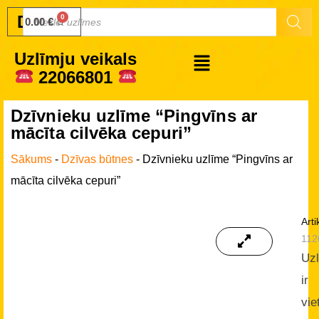
Druku.lv
0.00
€
Uzlīmju veikals
22066801
Dzīvnieku uzlīme “Pingvīns ar
mācīta cilvēka cepuri”
Sākums
-
Dzīvas būtnes
-
Dzīvnieku uzlīme “Pingvīns ar
mācīta cilvēka cepuri”
Arti
112
Uz
ir
vie