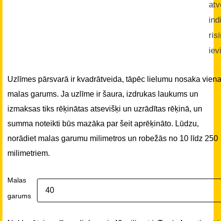
atv
ind
ris
iev
Uzlīmes pārsvarā ir kvadrātveida, tāpēc lielumu nosaka vien
malas garums. Ja uzlīme ir šaura, izdrukas laukums un
izmaksas tiks rēķinātas atsevišķi un uzrādītas rēķinā, un
summa noteikti būs mazāka par šeit aprēķināto. Lūdzu,
norādiet malas garumu milimetros un robežās no 10 līdz 250
milimetriem.
Malas
garums