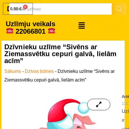
Druku.lv
0.00
€
Uzlīmju veikals
22066801
Dzīvnieku uzlīme “Sivēns ar
Ziemassvētku cepuri galvā, lielām
acīm”
Sākums
-
Dzīvas būtnes
-
Dzīvnieku uzlīme “Sivēns ar
Ziemassvētku cepuri galvā, lielām acīm”
Arti
111
Uz
ir