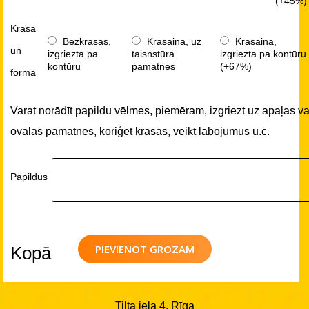
(+45%)
Krāsa
Bezkrāsas,
Krāsaina, uz
Krāsaina,
un
izgriezta pa
taisnstūra
izgriezta pa kontūru
kontūru
pamatnes
(+67%)
forma
Varat norādīt papildu vēlmes, piemēram, izgriezt uz apaļas va
ovālas pamatnes, koriģēt krāsas, veikt labojumus u.c.
Papildus
PIEVIENOT GROZAM
Kopā
Tilta iela 4, Rīga