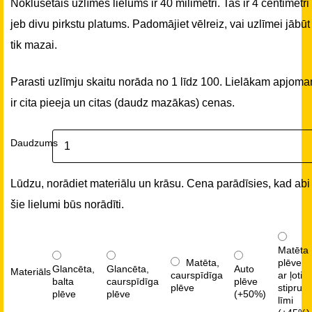
Noklusētais uzlīmes lielums ir 40 milimetri. Tas ir 4 centimetri
jeb divu pirkstu platums. Padomājiet vēlreiz, vai uzlīmei jābūt
tik mazai.
Parasti uzlīmju skaitu norāda no 1 līdz 100. Lielākam apjom
ir cita pieeja un citas (daudz mazākas) cenas.
Daudzums
Lūdzu, norādiet materiālu un krāsu. Cena parādīsies, kad abi
šie lielumi būs norādīti.
Matēta
Matēta,
plēve
Glancēta,
Glancēta,
Auto
Materiāls
caurspīdīga
ar ļoti
balta
caurspīdīga
plēve
plēve
stipru
plēve
plēve
(+50%)
līmi