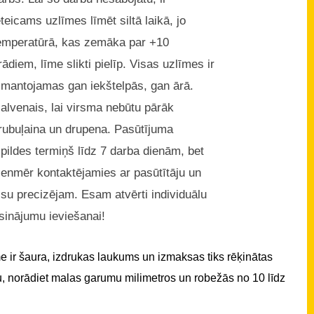
eteicams uzlīmes līmēt siltā laikā, jo
emperatūrā, kas zemāka par +10
rādiem, līme slikti pielīp. Visas uzlīmes ir
zmantojamas gan iekštelpās, gan ārā.
alvenais, lai virsma nebūtu pārāk
rubuļaina un drupena. Pasūtījuma
zpildes termiņš līdz 7 darba dienām, bet
ienmēr kontaktējamies ar pasūtītāju un
isu precizējam. Esam atvērti individuālu
isinājumu ieviešanai!
 ir šaura, izdrukas laukums un izmaksas tiks rēķinātas
u, norādiet malas garumu milimetros un robežās no 10 līdz