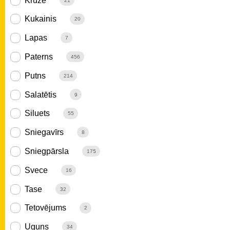
Krūze
21
Kukainis
20
Lapas
7
Paterns
456
Putns
214
Salatētis
9
Siluets
55
Sniegavīrs
8
Sniegpārsla
175
Svece
16
Tase
32
Tetovējums
2
Uguns
34