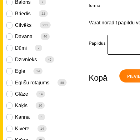
Balons
7
forma
Briedis
22
Varat norādīt papildu v
Cilvēks
221
Dāvana
40
Papildus
Dūmi
7
Dzīvnieks
45
Egle
14
PIEV
Kopā
Eglīšu rotājums
88
Glāze
14
Kaķis
10
Kanna
5
Ķivere
14