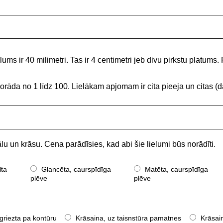
ums ir 40 milimetri. Tas ir 4 centimetri jeb divu pirkstu platums. 
norāda no 1 līdz 100. Lielākam apjomam ir cita pieeja un citas
lu un krāsu. Cena parādīsies, kad abi šie lielumi būs norādīti.
lta
Glancēta, caurspīdīga
Matēta, caurspīdīga
plēve
plēve
griezta pa kontūru
Krāsaina, uz taisnstūra pamatnes
Krāsain