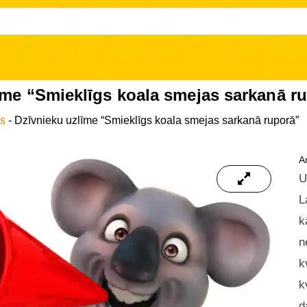
īme “Smieklīgs koala smejas sarkanā r
es
-
Dzīvnieku uzlīme “Smieklīgs koala smejas sarkanā ruporā”
Ar
U
L
k
n
k
k
d