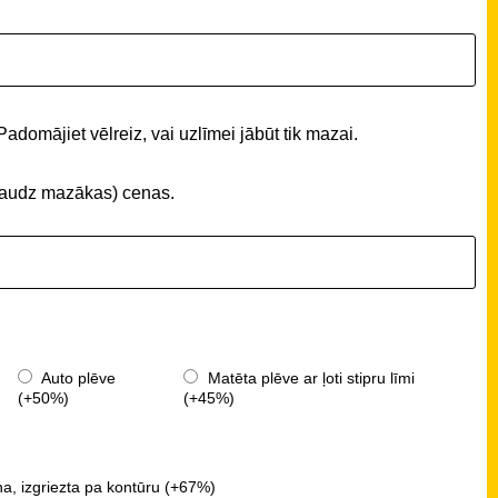
Padomājiet vēlreiz, vai uzlīmei jābūt tik mazai.
 (daudz mazākas) cenas.
Auto plēve
Matēta plēve ar ļoti stipru līmi
(+50%)
(+45%)
a, izgriezta pa kontūru (+67%)