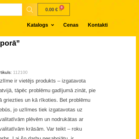
0.00
€
Katalogs
Cenas
Kontakti
uporā”
tikuls:
112100
zlīme ir vietējs produkts – izgatavota
atvijā, tāpēc problēmu gadījumā zināt, pie
ā griezties un kā rīkoties. Bet problēmu
ebūs, jo uzlīmes tiek izgatavotas uz
valitatīvām plēvēm un nodrukātas ar
valitatīvām krāsām. Var teikt – roku
arbs. Lai šo darbu nesabojātu, ir