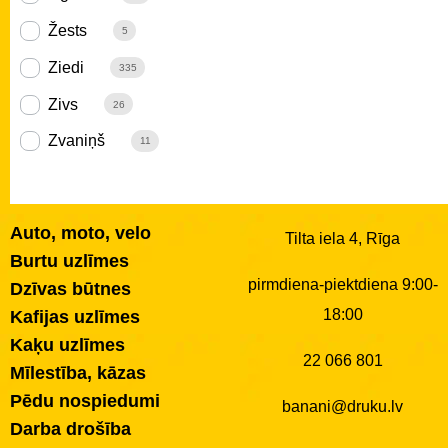
Žests
5
Ziedi
335
Zivs
26
Zvaniņš
11
Auto, moto, velo
Tilta iela 4, Rīga
Burtu uzlīmes
pirmdiena-piektdiena 9:00-
Dzīvas būtnes
18:00
Kafijas uzlīmes
Kaķu uzlīmes
22 066 801
Mīlestība, kāzas
Pēdu nospiedumi
banani@druku.lv
Darba drošība