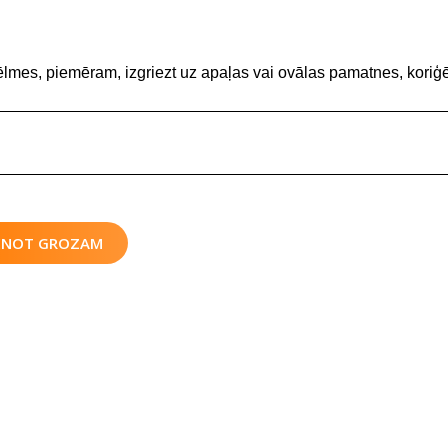
ēlmes, piemēram, izgriezt uz apaļas vai ovālas pamatnes, koriģē
IENOT GROZAM