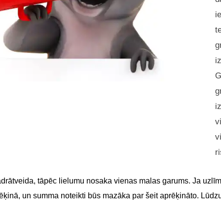
i
t
g
i
G
g
i
v
v
r
adrātveida, tāpēc lielumu nosaka vienas malas garums. Ja uzlīme
 rēķinā, un summa noteikti būs mazāka par šeit aprēķināto. Lūdz