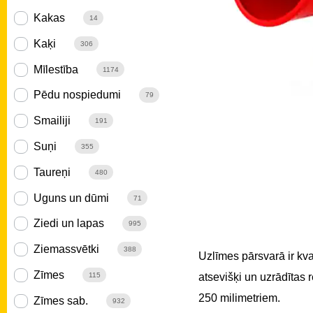
Kakas
14
Kaķi
306
Mīlestība
1174
Pēdu nospiedumi
79
Smailiji
191
Suņi
355
Taureņi
480
Uguns un dūmi
71
Ziedi un lapas
995
Ziemassvētki
388
Uzlīmes pārsvarā ir kv
Zīmes
atsevišķi un uzrādītas
115
250 milimetriem.
Zīmes sab.
932