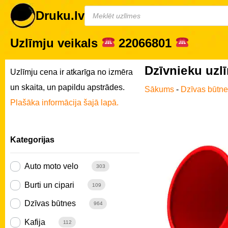
Druku.lv
Uzlīmju veikals
22066801
Dzīvnieku uzl
Uzlīmju cena ir atkarīga no izmēra
un skaita, un papildu apstrādes.
Sākums
-
Dzīvas būtn
Plašāka informācija šajā lapā.
Kategorijas
Auto moto velo
303
Burti un cipari
109
Dzīvas būtnes
964
Kafija
112