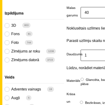
Malas
Izpildījums
garums
3D
803
Noklusētais uzlīmes liel
Fons
81
Parasti uzlīmju skaitu 
Foto
744
Zīmējums ar roku
1238
Daudzums
Zīmējums datorā
3715
Lūdzu, norādiet materiā
Veids
Glancēta, ba
Materiāls
plēve
Adventes vainags
19
Krāsa
Augļi
5
un
Bezkrāsas, iz