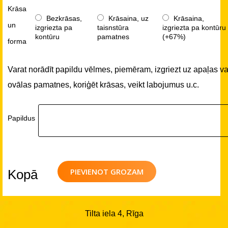
Krāsa
Bezkrāsas,
Krāsaina, uz
Krāsaina,
un
izgriezta pa
taisnstūra
izgriezta pa kontūru
kontūru
pamatnes
(+67%)
forma
Varat norādīt papildu vēlmes, piemēram, izgriezt uz apaļas va
ovālas pamatnes, koriģēt krāsas, veikt labojumus u.c.
Papildus
PIEVIENOT GROZAM
Kopā
Tilta iela 4, Rīga