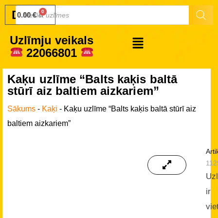
Druku.lv
0.00
€
Uzlīmju veikals
22066801
Kaķu uzlīme “Balts kaķis baltā
stūrī aiz baltiem aizkariem”
Sākums
-
Kaķi
-
Kaķu uzlīme “Balts kaķis baltā stūrī aiz
baltiem aizkariem”
Arti
112
Uz
ir
vie