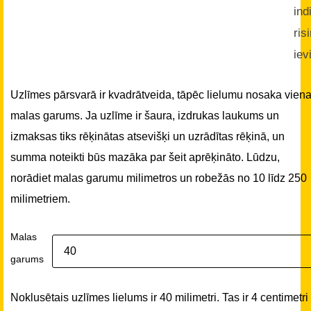
ind
ris
iev
Uzlīmes pārsvarā ir kvadrātveida, tāpēc lielumu nosaka vien
malas garums. Ja uzlīme ir šaura, izdrukas laukums un
izmaksas tiks rēķinātas atsevišķi un uzrādītas rēķinā, un
summa noteikti būs mazāka par šeit aprēķināto. Lūdzu,
norādiet malas garumu milimetros un robežās no 10 līdz 250
milimetriem.
Malas
garums
Noklusētais uzlīmes lielums ir 40 milimetri. Tas ir 4 centimetri