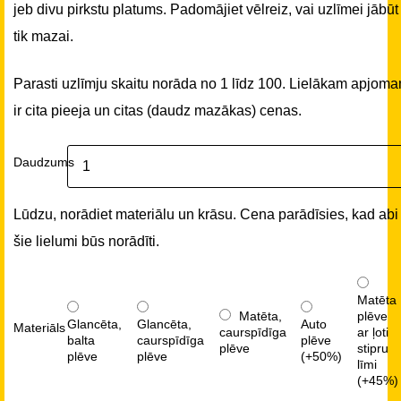
jeb divu pirkstu platums. Padomājiet vēlreiz, vai uzlīmei jābūt
tik mazai.
Parasti uzlīmju skaitu norāda no 1 līdz 100. Lielākam apjom
ir cita pieeja un citas (daudz mazākas) cenas.
Daudzums
Lūdzu, norādiet materiālu un krāsu. Cena parādīsies, kad abi
šie lielumi būs norādīti.
Matēta
Matēta,
plēve
Glancēta,
Glancēta,
Auto
Materiāls
caurspīdīga
ar ļoti
balta
caurspīdīga
plēve
plēve
stipru
plēve
plēve
(+50%)
līmi
(+45%)