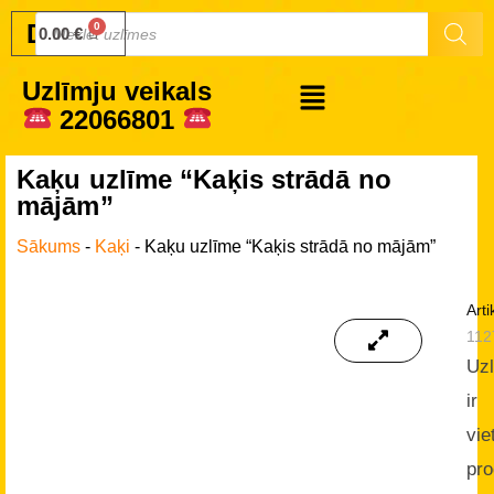
Druku.lv
0.00
€
Uzlīmju veikals
22066801
Kaķu uzlīme “Kaķis strādā no
mājām”
Sākums
-
Kaķi
-
Kaķu uzlīme “Kaķis strādā no mājām”
Arti
112
Uz
ir
vie
pro