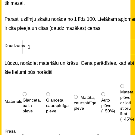
tik mazai.
Parasti uzlīmju skaitu norāda no 1 līdz 100. Lielākam apjom
ir cita pieeja un citas (daudz mazākas) cenas.
Daudzums
Lūdzu, norādiet materiālu un krāsu. Cena parādīsies, kad abi
šie lielumi būs norādīti.
Matēta
Matēta,
plēve
Glancēta,
Glancēta,
Auto
Materiāls
caurspīdīga
ar ļoti
balta
caurspīdīga
plēve
plēve
stipru
plēve
plēve
(+50%)
līmi
(+45%)
Krāsa