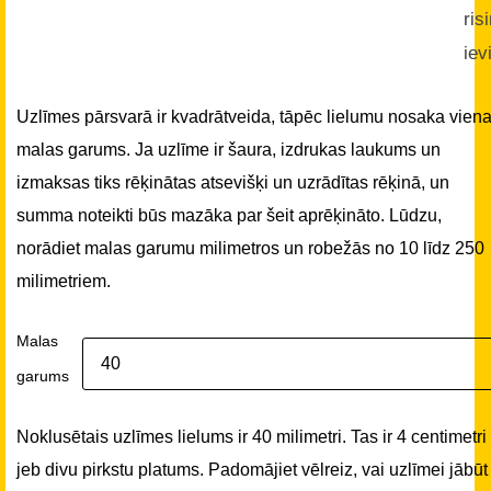
ris
iev
Uzlīmes pārsvarā ir kvadrātveida, tāpēc lielumu nosaka vien
malas garums. Ja uzlīme ir šaura, izdrukas laukums un
izmaksas tiks rēķinātas atsevišķi un uzrādītas rēķinā, un
summa noteikti būs mazāka par šeit aprēķināto. Lūdzu,
norādiet malas garumu milimetros un robežās no 10 līdz 250
milimetriem.
Malas
garums
Noklusētais uzlīmes lielums ir 40 milimetri. Tas ir 4 centimetri
jeb divu pirkstu platums. Padomājiet vēlreiz, vai uzlīmei jābūt