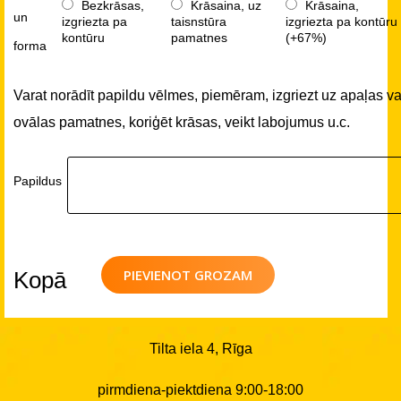
Bezkrāsas,
Krāsaina, uz
Krāsaina,
un
izgriezta pa
taisnstūra
izgriezta pa kontūru
kontūru
pamatnes
(+67%)
forma
Varat norādīt papildu vēlmes, piemēram, izgriezt uz apaļas va
ovālas pamatnes, koriģēt krāsas, veikt labojumus u.c.
Papildus
PIEVIENOT GROZAM
Kopā
Tilta iela 4, Rīga
pirmdiena-piektdiena 9:00-18:00