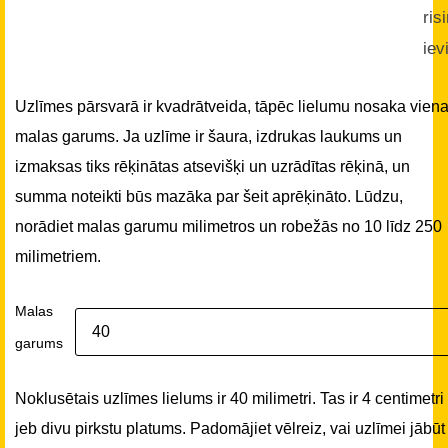
ris
iev
Uzlīmes pārsvarā ir kvadrātveida, tāpēc lielumu nosaka vien
malas garums. Ja uzlīme ir šaura, izdrukas laukums un
izmaksas tiks rēķinātas atsevišķi un uzrādītas rēķinā, un
summa noteikti būs mazāka par šeit aprēķināto. Lūdzu,
norādiet malas garumu milimetros un robežās no 10 līdz 250
milimetriem.
Malas
garums
Noklusētais uzlīmes lielums ir 40 milimetri. Tas ir 4 centimetri
jeb divu pirkstu platums. Padomājiet vēlreiz, vai uzlīmei jābūt