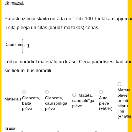
tik mazai.
Parasti uzlīmju skaitu norāda no 1 līdz 100. Lielākam apjom
ir cita pieeja un citas (daudz mazākas) cenas.
Daudzums
Lūdzu, norādiet materiālu un krāsu. Cena parādīsies, kad abi
šie lielumi būs norādīti.
Matēta
Matēta,
plēve
Glancēta,
Glancēta,
Auto
Materiāls
caurspīdīga
ar ļoti
balta
caurspīdīga
plēve
plēve
stipru
plēve
plēve
(+50%)
līmi
(+45%)
Krāsa