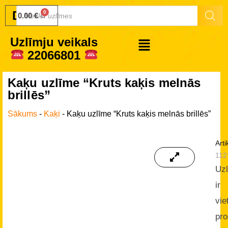
Druku.lv
0.00
€
Uzlīmju veikals
22066801
Kaķu uzlīme “Kruts kaķis melnās
brillēs”
Sākums
-
Kaķi
-
Kaķu uzlīme “Kruts kaķis melnās brillēs”
Arti
112
Uz
ir
vie
pro