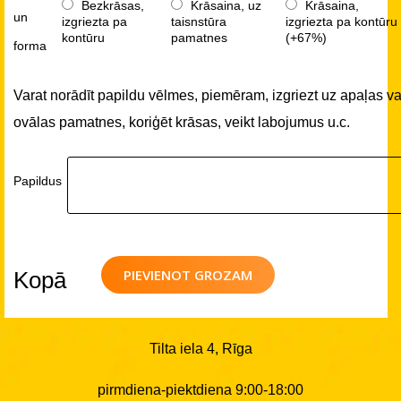
Bezkrāsas,
Krāsaina, uz
Krāsaina,
un
izgriezta pa
taisnstūra
izgriezta pa kontūru
kontūru
pamatnes
(+67%)
forma
Varat norādīt papildu vēlmes, piemēram, izgriezt uz apaļas va
ovālas pamatnes, koriģēt krāsas, veikt labojumus u.c.
Papildus
PIEVIENOT GROZAM
Kopā
Tilta iela 4, Rīga
pirmdiena-piektdiena 9:00-18:00