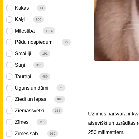
Kakas
14
Kaķi
306
Mīlestība
1174
Pēdu nospiedumi
79
Smailiji
191
Suņi
355
Taureņi
480
Uguns un dūmi
71
Ziedi un lapas
995
Ziemassvētki
388
Uzlīmes pārsvarā ir kv
Zīmes
atsevišķi un uzrādītas
115
250 milimetriem.
Zīmes sab.
932