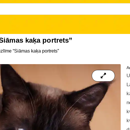
Siāmas kaķa portrets”
zlīme “Siāmas kaķa portrets”
Ar
U
L
k
n
k
k
d