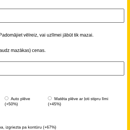
Padomājiet vēlreiz, vai uzlīmei jābūt tik mazai.
 (daudz mazākas) cenas.
Auto plēve
Matēta plēve ar ļoti stipru līmi
(+50%)
(+45%)
a, izgriezta pa kontūru (+67%)