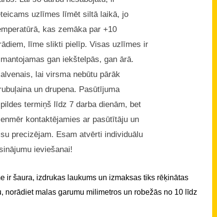
eteicams uzlīmes līmēt siltā laikā, jo
emperatūrā, kas zemāka par +10
rādiem, līme slikti pielīp. Visas uzlīmes ir
zmantojamas gan iekštelpās, gan ārā.
alvenais, lai virsma nebūtu pārāk
rubuļaina un drupena. Pasūtījuma
zpildes termiņš līdz 7 darba dienām, bet
ienmēr kontaktējamies ar pasūtītāju un
isu precizējam. Esam atvērti individuālu
isinājumu ieviešanai!
 ir šaura, izdrukas laukums un izmaksas tiks rēķinātas
u, norādiet malas garumu milimetros un robežās no 10 līdz