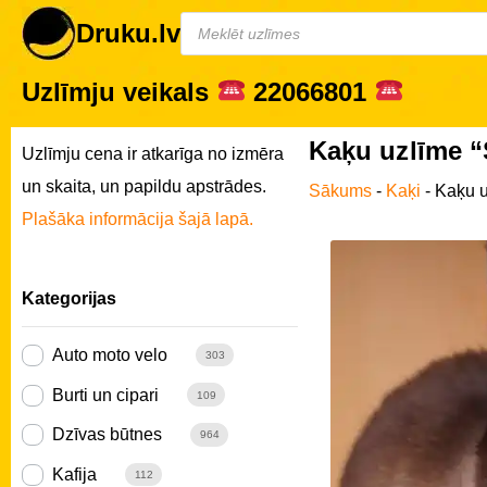
Druku.lv
Uzlīmju veikals
22066801
Kaķu uzlīme “
Uzlīmju cena ir atkarīga no izmēra
un skaita, un papildu apstrādes.
Sākums
-
Kaķi
-
Kaķu u
Plašāka informācija šajā lapā.
Kategorijas
Auto moto velo
303
Burti un cipari
109
Dzīvas būtnes
964
Kafija
112