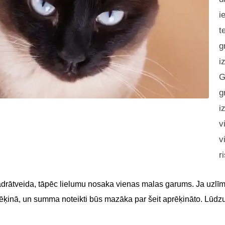
i
t
g
i
G
g
i
v
v
r
adrātveida, tāpēc lielumu nosaka vienas malas garums. Ja uzlīme
 rēķinā, un summa noteikti būs mazāka par šeit aprēķināto. Lūdz