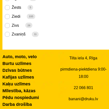
Žests
5
Ziedi
335
Zivs
26
Zvaniņš
11
Auto, moto, velo
Tilta iela 4, Rīga
Burtu uzlīmes
pirmdiena-piektdiena 9:00-
Dzīvas būtnes
18:00
Kafijas uzlīmes
Kaķu uzlīmes
22 066 801
Mīlestība, kāzas
Pēdu nospiedumi
banani@druku.lv
Darba drošība