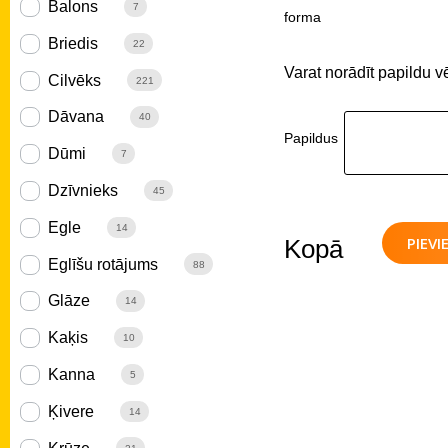
Balons
7
forma
Briedis
22
Varat norādīt papildu v
Cilvēks
221
Dāvana
40
Papildus
Dūmi
7
Dzīvnieks
45
Egle
14
PIEV
Kopā
Eglīšu rotājums
88
Glāze
14
Kaķis
10
Kanna
5
Ķivere
14