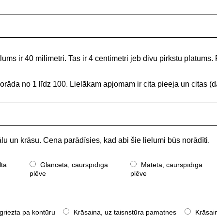
ums ir 40 milimetri. Tas ir 4 centimetri jeb divu pirkstu platums. 
norāda no 1 līdz 100. Lielākam apjomam ir cita pieeja un citas
lu un krāsu. Cena parādīsies, kad abi šie lielumi būs norādīti.
lta
Glancēta, caurspīdīga
Matēta, caurspīdīga
plēve
plēve
griezta pa kontūru
Krāsaina, uz taisnstūra pamatnes
Krāsain