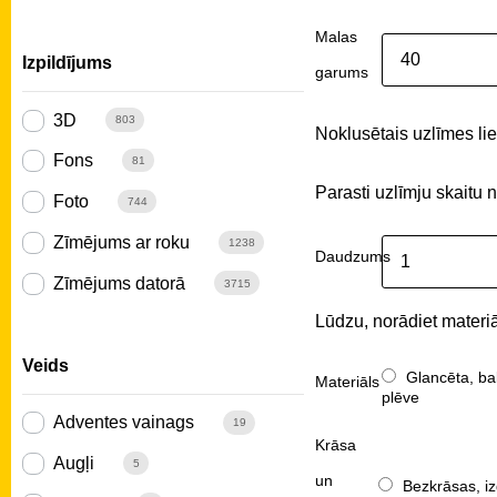
Malas
Izpildījums
garums
3D
803
Noklusētais uzlīmes liel
Fons
81
Parasti uzlīmju skaitu 
Foto
744
Zīmējums ar roku
1238
Daudzums
Zīmējums datorā
3715
Lūdzu, norādiet materiā
Veids
Glancēta, ba
Materiāls
plēve
Adventes vainags
19
Krāsa
Augļi
5
un
Bezkrāsas, iz