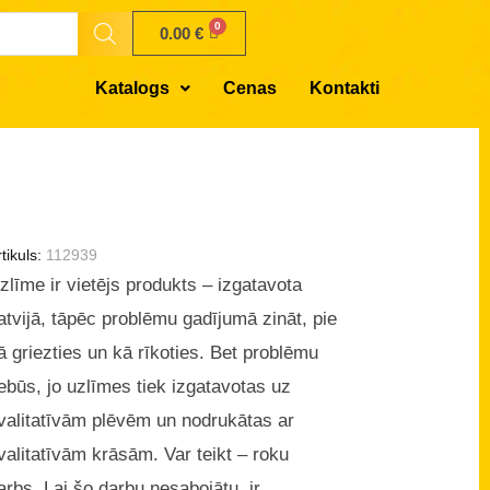
0.00
€
Katalogs
Cenas
Kontakti
tikuls:
112939
zlīme ir vietējs produkts – izgatavota
atvijā, tāpēc problēmu gadījumā zināt, pie
ā griezties un kā rīkoties. Bet problēmu
ebūs, jo uzlīmes tiek izgatavotas uz
valitatīvām plēvēm un nodrukātas ar
valitatīvām krāsām. Var teikt – roku
arbs. Lai šo darbu nesabojātu, ir