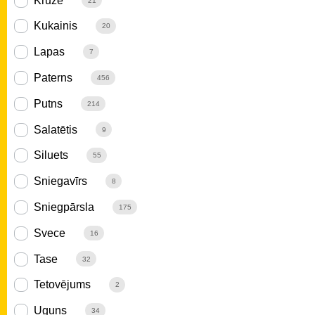
Krūze
21
Kukainis
20
Lapas
7
Paterns
456
Putns
214
Salatētis
9
Siluets
55
Sniegavīrs
8
Sniegpārsla
175
Svece
16
Tase
32
Tetovējums
2
Uguns
34