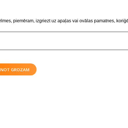
ēlmes, piemēram, izgriezt uz apaļas vai ovālas pamatnes, koriģē
IENOT GROZAM