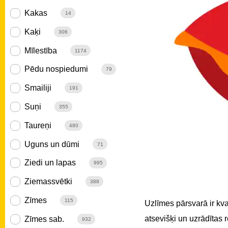
Kakas
14
Kaķi
306
Mīlestība
1174
Pēdu nospiedumi
79
Smailiji
191
Suņi
355
Taureņi
480
Uguns un dūmi
71
Ziedi un lapas
995
Ziemassvētki
388
Zīmes
115
Uzlīmes pārsvarā ir kv
atsevišķi un uzrādītas
Zīmes sab.
932