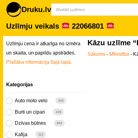
Druku.lv
Uzlīmju veikals
22066801
Kāzu uzlīme “
Uzlīmju cena ir atkarīga no izmēra
un skaita, un papildu apstrādes.
Sākums
-
Mīlestība
-
Kā
Plašāka informācija šajā lapā.
Kategorijas
Auto moto velo
303
Burti un cipari
109
Dzīvas būtnes
964
Kafija
112