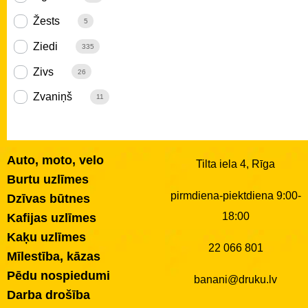
Žests
5
Ziedi
335
Zivs
26
Zvaniņš
11
Auto, moto, velo
Tilta iela 4, Rīga
Burtu uzlīmes
pirmdiena-piektdiena 9:00-
Dzīvas būtnes
18:00
Kafijas uzlīmes
Kaķu uzlīmes
22 066 801
Mīlestība, kāzas
Pēdu nospiedumi
banani@druku.lv
Darba drošība