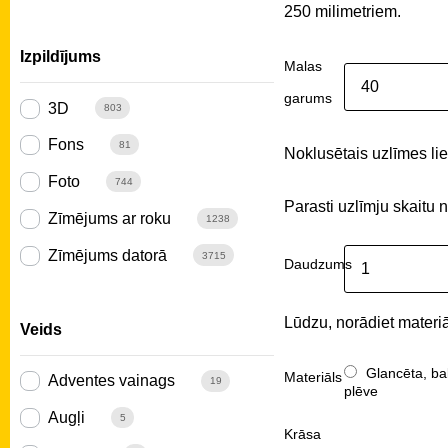
250 milimetriem.
Izpildījums
Malas
garums
3D
803
Fons
81
Noklusētais uzlīmes liel
Foto
744
Parasti uzlīmju skaitu 
Zīmējums ar roku
1238
Zīmējums datorā
3715
Daudzums
Lūdzu, norādiet materiā
Veids
Glancēta, ba
Materiāls
Adventes vainags
19
plēve
Augļi
5
Krāsa