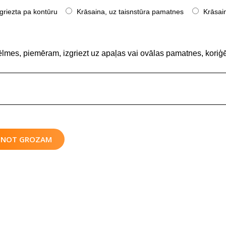
griezta pa kontūru
Krāsaina, uz taisnstūra pamatnes
Krāsain
ēlmes, piemēram, izgriezt uz apaļas vai ovālas pamatnes, koriģē
IENOT GROZAM