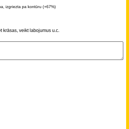
a, izgriezta pa kontūru (+67%)
t krāsas, veikt labojumus u.c.