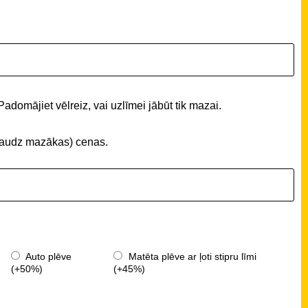
Padomājiet vēlreiz, vai uzlīmei jābūt tik mazai.
 (daudz mazākas) cenas.
Auto plēve
Matēta plēve ar ļoti stipru līmi
(+50%)
(+45%)