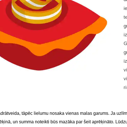
i
t
g
i
G
g
i
v
v
r
adrātveida, tāpēc lielumu nosaka vienas malas garums. Ja uzlīme
 rēķinā, un summa noteikti būs mazāka par šeit aprēķināto. Lūdz