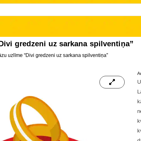
Divi gredzeni uz sarkana spilventiņa”
zu uzlīme “Divi gredzeni uz sarkana spilventiņa”
Ar
U
L
k
n
k
k
d