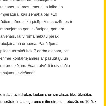
eteicams uzlīmes līmēt siltā laikā, jo
emperatūrā, kas zemāka par +10
rādiem, līme slikti pielīp. Visas uzlīmes ir
zmantojamas gan iekštelpās, gan ārā.
alvenais, lai virsma nebūtu pārāk
rubuļaina un drupena. Pasūtījuma
zpildes termiņš līdz 7 darba dienām, bet
ienmēr kontaktējamies ar pasūtītāju un
isu precizējam. Esam atvērti individuālu
isinājumu ieviešanai!
 ir šaura, izdrukas laukums un izmaksas tiks rēķinātas
u, norādiet malas garumu milimetros un robežās no 10 līdz