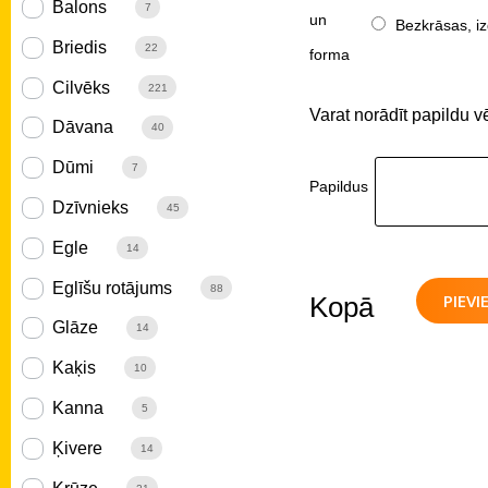
Balons
7
un
Bezkrāsas, iz
Briedis
22
forma
Cilvēks
221
Varat norādīt papildu v
Dāvana
40
Dūmi
7
Papildus
Dzīvnieks
45
Egle
14
Eglīšu rotājums
88
PIEV
Kopā
Glāze
14
Kaķis
10
Kanna
5
Ķivere
14