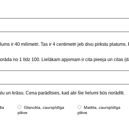
ums ir 40 milimetri. Tas ir 4 centimetri jeb divu pirkstu platums. 
norāda no 1 līdz 100. Lielākam apjomam ir cita pieeja un citas
lu un krāsu. Cena parādīsies, kad abi šie lielumi būs norādīti.
lta
Glancēta, caurspīdīga
Matēta, caurspīdīga
plēve
plēve