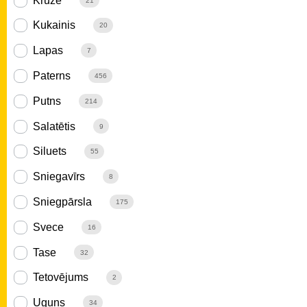
Krūze
21
Kukainis
20
Lapas
7
Paterns
456
Putns
214
Salatētis
9
Siluets
55
Sniegavīrs
8
Sniegpārsla
175
Svece
16
Tase
32
Tetovējums
2
Uguns
34