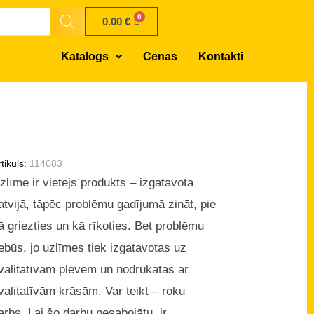
0.00
€
Katalogs
Cenas
Kontakti
tikuls:
114083
zlīme ir vietējs produkts – izgatavota
atvijā, tāpēc problēmu gadījumā zināt, pie
ā griezties un kā rīkoties. Bet problēmu
ebūs, jo uzlīmes tiek izgatavotas uz
valitatīvām plēvēm un nodrukātas ar
valitatīvām krāsām. Var teikt – roku
arbs. Lai šo darbu nesabojātu, ir