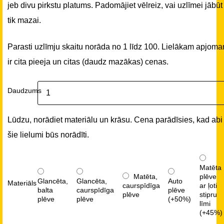
jeb divu pirkstu platums. Padomājiet vēlreiz, vai uzlīmei jābūt
tik mazai.
Parasti uzlīmju skaitu norāda no 1 līdz 100. Lielākam apjom
ir cita pieeja un citas (daudz mazākas) cenas.
Daudzums
Lūdzu, norādiet materiālu un krāsu. Cena parādīsies, kad abi
šie lielumi būs norādīti.
Matēta
Matēta,
plēve
Glancēta,
Glancēta,
Auto
Materiāls
caurspīdīga
ar ļoti
balta
caurspīdīga
plēve
plēve
stipru
plēve
plēve
(+50%)
līmi
(+45%)