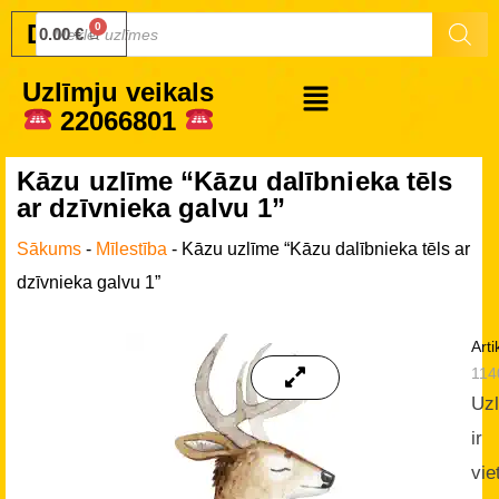
Druku.lv
0.00
€
Uzlīmju veikals
22066801
Kāzu uzlīme “Kāzu dalībnieka tēls
ar dzīvnieka galvu 1”
Sākums
-
Mīlestība
-
Kāzu uzlīme “Kāzu dalībnieka tēls ar
dzīvnieka galvu 1”
Arti
114
Uz
ir
vie