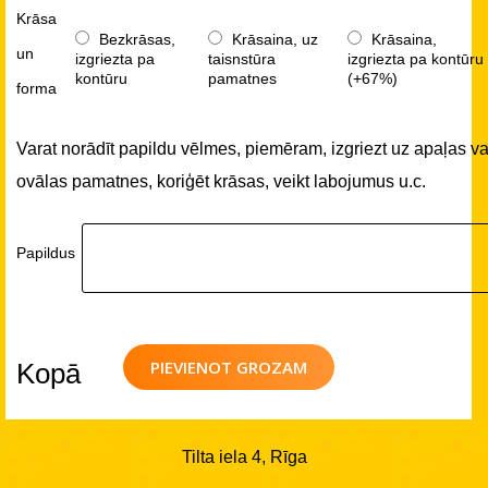
Krāsa
Bezkrāsas,
Krāsaina, uz
Krāsaina,
un
izgriezta pa
taisnstūra
izgriezta pa kontūru
kontūru
pamatnes
(+67%)
forma
Varat norādīt papildu vēlmes, piemēram, izgriezt uz apaļas va
ovālas pamatnes, koriģēt krāsas, veikt labojumus u.c.
Papildus
PIEVIENOT GROZAM
Kopā
Tilta iela 4, Rīga