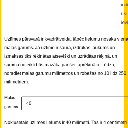
ind
ris
iev
Uzlīmes pārsvarā ir kvadrātveida, tāpēc lielumu nosaka vien
malas garums. Ja uzlīme ir šaura, izdrukas laukums un
izmaksas tiks rēķinātas atsevišķi un uzrādītas rēķinā, un
summa noteikti būs mazāka par šeit aprēķināto. Lūdzu,
norādiet malas garumu milimetros un robežās no 10 līdz 250
milimetriem.
Malas
garums
Noklusētais uzlīmes lielums ir 40 milimetri. Tas ir 4 centimetri