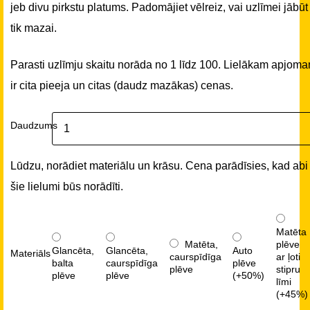
jeb divu pirkstu platums. Padomājiet vēlreiz, vai uzlīmei jābūt
tik mazai.
Parasti uzlīmju skaitu norāda no 1 līdz 100. Lielākam apjom
ir cita pieeja un citas (daudz mazākas) cenas.
Daudzums
Lūdzu, norādiet materiālu un krāsu. Cena parādīsies, kad abi
šie lielumi būs norādīti.
Matēta
Matēta,
plēve
Glancēta,
Glancēta,
Auto
Materiāls
caurspīdīga
ar ļoti
balta
caurspīdīga
plēve
plēve
stipru
plēve
plēve
(+50%)
līmi
(+45%)