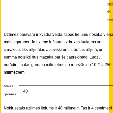
ind
ris
iev
Uzlīmes pārsvarā ir kvadrātveida, tāpēc lielumu nosaka vien
malas garums. Ja uzlīme ir šaura, izdrukas laukums un
izmaksas tiks rēķinātas atsevišķi un uzrādītas rēķinā, un
summa noteikti būs mazāka par šeit aprēķināto. Lūdzu,
norādiet malas garumu milimetros un robežās no 10 līdz 250
milimetriem.
Malas
garums
Noklusētais uzlīmes lielums ir 40 milimetri. Tas ir 4 centimetri