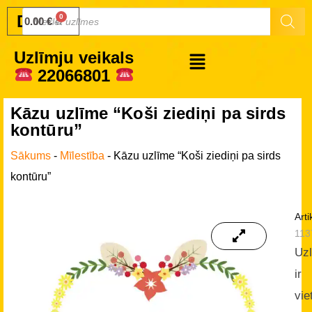
Druku.lv
0.00
€
Uzlīmju veikals
22066801
Kāzu uzlīme “Koši ziediņi pa sirds
kontūru”
Sākums
-
Mīlestība
-
Kāzu uzlīme “Koši ziediņi pa sirds
kontūru”
Arti
113
Uz
ir
vie