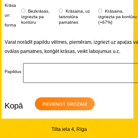
Krāsa
Bezkrāsas,
Krāsaina, uz
Krāsaina,
un
izgriezta pa
taisnstūra
izgriezta pa kontūru
kontūru
pamatnes
(+67%)
forma
Varat norādīt papildu vēlmes, piemēram, izgriezt uz apaļas va
ovālas pamatnes, koriģēt krāsas, veikt labojumus u.c.
Papildus
PIEVIENOT GROZAM
Kopā
Tilta iela 4, Rīga