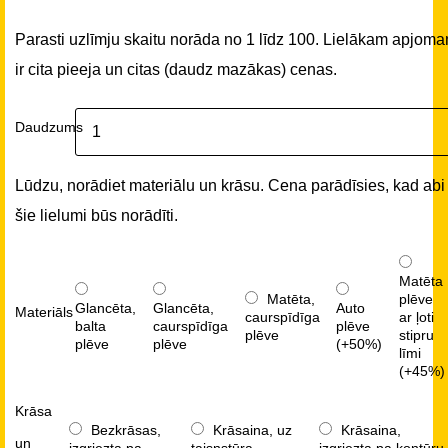
Parasti uzlīmju skaitu norāda no 1 līdz 100. Lielākam apjom
ir cita pieeja un citas (daudz mazākas) cenas.
Daudzums
Lūdzu, norādiet materiālu un krāsu. Cena parādīsies, kad abi
šie lielumi būs norādīti.
Matēta
Matēta,
plēve
Glancēta,
Glancēta,
Auto
Materiāls
caurspīdīga
ar ļoti
balta
caurspīdīga
plēve
plēve
stipru
plēve
plēve
(+50%)
līmi
(+45%)
Krāsa
Bezkrāsas,
Krāsaina, uz
Krāsaina,
un
izgriezta pa
taisnstūra
izgriezta pa kontūru