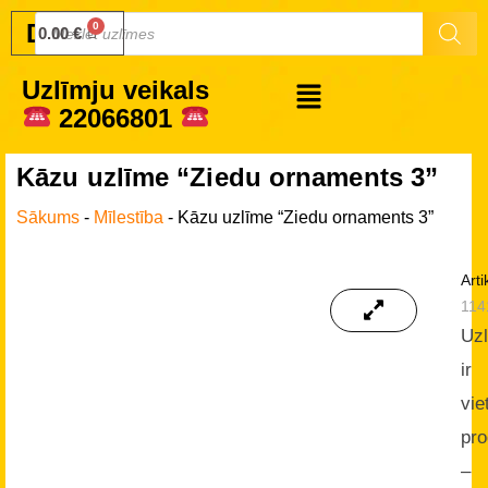
Druku.lv
0.00
€
Uzlīmju veikals
22066801
Kāzu uzlīme “Ziedu ornaments 3”
Sākums
-
Mīlestība
-
Kāzu uzlīme “Ziedu ornaments 3”
Arti
114
Uz
ir
vie
pro
–