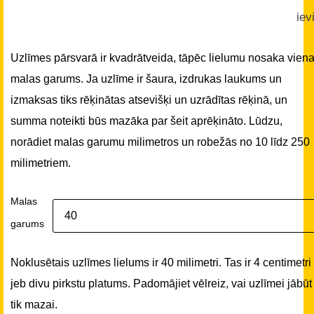
iev
Uzlīmes pārsvarā ir kvadrātveida, tāpēc lielumu nosaka vien
malas garums. Ja uzlīme ir šaura, izdrukas laukums un
izmaksas tiks rēķinātas atsevišķi un uzrādītas rēķinā, un
summa noteikti būs mazāka par šeit aprēķināto. Lūdzu,
norādiet malas garumu milimetros un robežās no 10 līdz 250
milimetriem.
Malas
garums
Noklusētais uzlīmes lielums ir 40 milimetri. Tas ir 4 centimetri
jeb divu pirkstu platums. Padomājiet vēlreiz, vai uzlīmei jābūt
tik mazai.