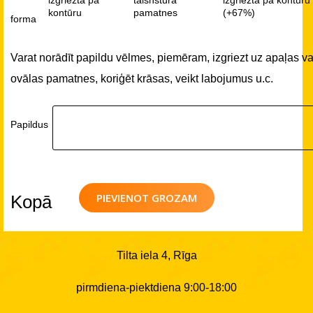
kontūru
pamatnes
(+67%)
forma
Varat norādīt papildu vēlmes, piemēram, izgriezt uz apaļas va
ovālas pamatnes, koriģēt krāsas, veikt labojumus u.c.
Papildus
PIEVIENOT GROZAM
Kopā
Tilta iela 4, Rīga
pirmdiena-piektdiena 9:00-18:00