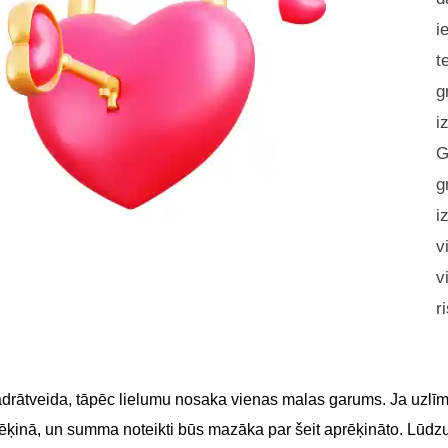
i
t
g
i
G
g
i
v
v
r
adrātveida, tāpēc lielumu nosaka vienas malas garums. Ja uzlīme
 rēķinā, un summa noteikti būs mazāka par šeit aprēķināto. Lūdz