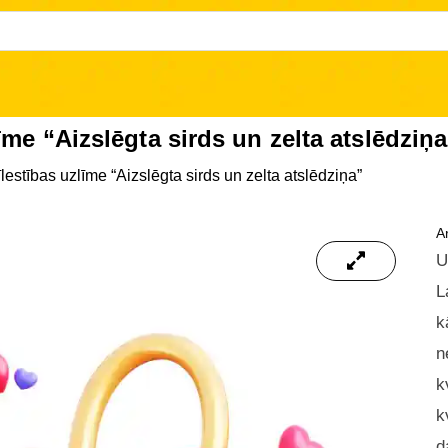
īme “Aizslēgta sirds un zelta atslēdziņa
lestības uzlīme “Aizslēgta sirds un zelta atslēdziņa”
Ar
U
L
k
n
k
k
d