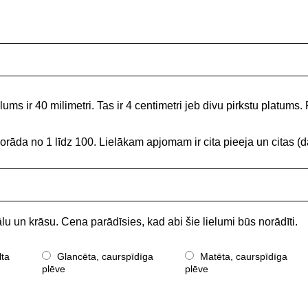
ums ir 40 milimetri. Tas ir 4 centimetri jeb divu pirkstu platums. 
norāda no 1 līdz 100. Lielākam apjomam ir cita pieeja un citas
lu un krāsu. Cena parādīsies, kad abi šie lielumi būs norādīti.
lta
Glancēta, caurspīdīga
Matēta, caurspīdīga
plēve
plēve