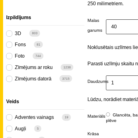
250 milimetriem.
Izpildījums
Malas
garums
3D
803
Fons
81
Noklusētais uzlīmes liel
Foto
744
Parasti uzlīmju skaitu 
Zīmējums ar roku
1238
Zīmējums datorā
3715
Daudzums
Lūdzu, norādiet materiā
Veids
Glancēta, ba
Materiāls
Adventes vainags
19
plēve
Augļi
5
Krāsa