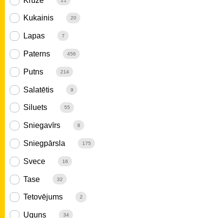
Krūze
21
Kukainis
20
Lapas
7
Paterns
456
Putns
214
Salatētis
9
Siluets
55
Sniegavīrs
8
Sniegpārsla
175
Svece
16
Tase
32
Tetovējums
2
Uguns
34