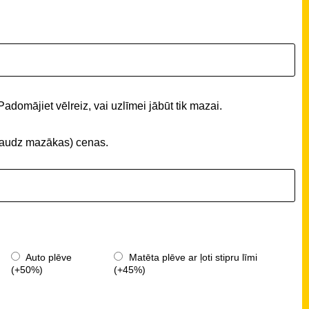
Padomājiet vēlreiz, vai uzlīmei jābūt tik mazai.
 (daudz mazākas) cenas.
Auto plēve
Matēta plēve ar ļoti stipru līmi
(+50%)
(+45%)