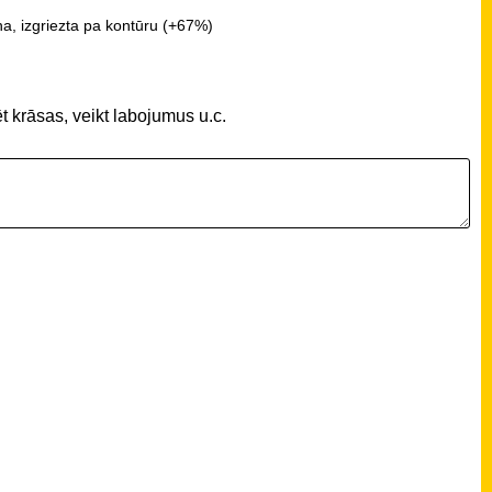
a, izgriezta pa kontūru (+67%)
t krāsas, veikt labojumus u.c.