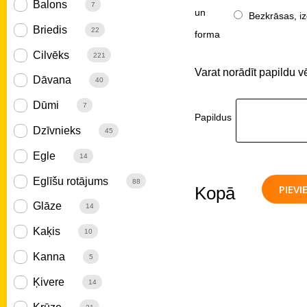
Balons
7
un
Bezkrāsas, iz
Briedis
22
forma
Cilvēks
221
Varat norādīt papildu v
Dāvana
40
Dūmi
7
Papildus
Dzīvnieks
45
Egle
14
Eglīšu rotājums
88
PIEV
Kopā
Glāze
14
Kaķis
10
Kanna
5
Ķivere
14