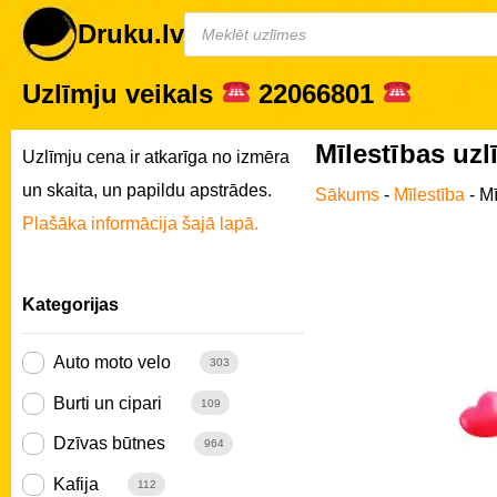
Druku.lv
Uzlīmju veikals
22066801
Mīlestības uzl
Uzlīmju cena ir atkarīga no izmēra
un skaita, un papildu apstrādes.
Sākums
-
Mīlestība
-
Mī
Plašāka informācija šajā lapā.
Kategorijas
Auto moto velo
303
Burti un cipari
109
Dzīvas būtnes
964
Kafija
112