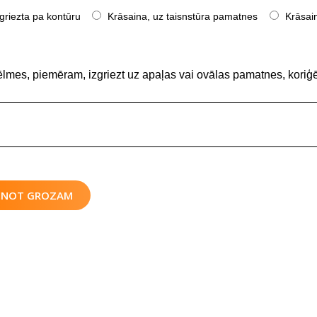
griezta pa kontūru
Krāsaina, uz taisnstūra pamatnes
Krāsain
ēlmes, piemēram, izgriezt uz apaļas vai ovālas pamatnes, koriģē
IENOT GROZAM