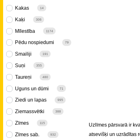
Kakas
14
Kaķi
306
Mīlestība
1174
Pēdu nospiedumi
79
Smailiji
191
Suņi
355
Taureņi
480
Uguns un dūmi
71
Ziedi un lapas
995
Ziemassvētki
388
Zīmes
115
Uzlīmes pārsvarā ir kv
atsevišķi un uzrādītas
Zīmes sab.
932