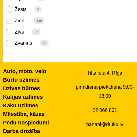
Žests
5
Ziedi
335
Zivs
26
Zvaniņš
11
Auto, moto, velo
Tilta iela 4, Rīga
Burtu uzlīmes
pirmdiena-piektdiena 9:00-
Dzīvas būtnes
18:00
Kafijas uzlīmes
Kaķu uzlīmes
22 066 801
Mīlestība, kāzas
Pēdu nospiedumi
banani@druku.lv
Darba drošība