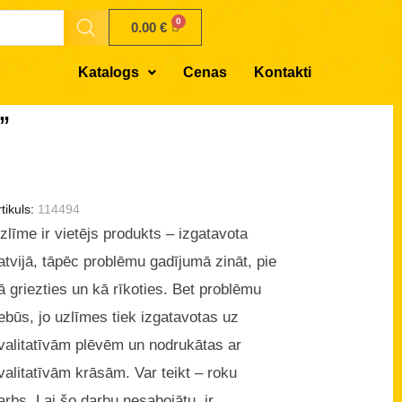
0.00
€
Katalogs
Cenas
Kontakti
”
tikuls:
114494
zlīme ir vietējs produkts – izgatavota
atvijā, tāpēc problēmu gadījumā zināt, pie
ā griezties un kā rīkoties. Bet problēmu
ebūs, jo uzlīmes tiek izgatavotas uz
valitatīvām plēvēm un nodrukātas ar
valitatīvām krāsām. Var teikt – roku
arbs. Lai šo darbu nesabojātu, ir