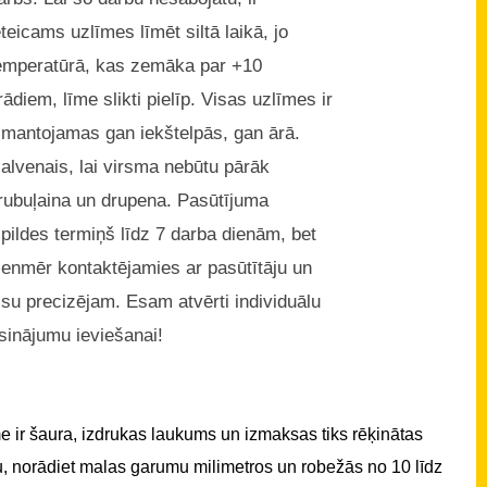
eteicams uzlīmes līmēt siltā laikā, jo
emperatūrā, kas zemāka par +10
rādiem, līme slikti pielīp. Visas uzlīmes ir
zmantojamas gan iekštelpās, gan ārā.
alvenais, lai virsma nebūtu pārāk
rubuļaina un drupena. Pasūtījuma
zpildes termiņš līdz 7 darba dienām, bet
ienmēr kontaktējamies ar pasūtītāju un
isu precizējam. Esam atvērti individuālu
isinājumu ieviešanai!
 ir šaura, izdrukas laukums un izmaksas tiks rēķinātas
u, norādiet malas garumu milimetros un robežās no 10 līdz