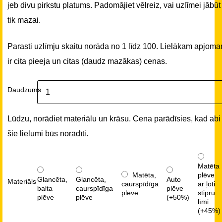
jeb divu pirkstu platums. Padomājiet vēlreiz, vai uzlīmei jābūt
tik mazai.
Parasti uzlīmju skaitu norāda no 1 līdz 100. Lielākam apjom
ir cita pieeja un citas (daudz mazākas) cenas.
Daudzums
Lūdzu, norādiet materiālu un krāsu. Cena parādīsies, kad abi
šie lielumi būs norādīti.
Matēta
Matēta,
plēve
Glancēta,
Glancēta,
Auto
Materiāls
caurspīdīga
ar ļoti
balta
caurspīdīga
plēve
plēve
stipru
plēve
plēve
(+50%)
līmi
(+45%)