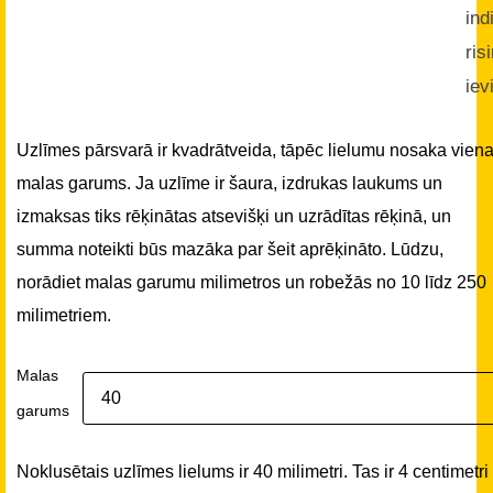
ind
ris
iev
Uzlīmes pārsvarā ir kvadrātveida, tāpēc lielumu nosaka vien
malas garums. Ja uzlīme ir šaura, izdrukas laukums un
izmaksas tiks rēķinātas atsevišķi un uzrādītas rēķinā, un
summa noteikti būs mazāka par šeit aprēķināto. Lūdzu,
norādiet malas garumu milimetros un robežās no 10 līdz 250
milimetriem.
Malas
garums
Noklusētais uzlīmes lielums ir 40 milimetri. Tas ir 4 centimetri