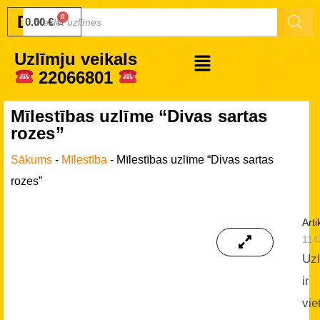
Druku.lv
0.00
€
Uzlīmju veikals
22066801
Mīlestības uzlīme “Divas sartas
rozes”
Sākums
-
Mīlestība
-
Mīlestības uzlīme “Divas sartas
rozes”
Arti
114
Uz
ir
vie