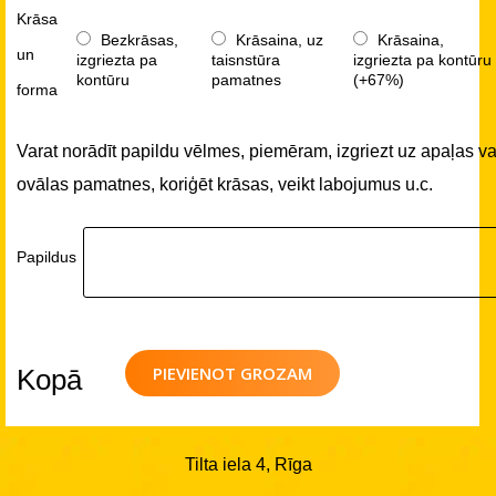
Krāsa
Bezkrāsas,
Krāsaina, uz
Krāsaina,
un
izgriezta pa
taisnstūra
izgriezta pa kontūru
kontūru
pamatnes
(+67%)
forma
Varat norādīt papildu vēlmes, piemēram, izgriezt uz apaļas va
ovālas pamatnes, koriģēt krāsas, veikt labojumus u.c.
Papildus
PIEVIENOT GROZAM
Kopā
Tilta iela 4, Rīga