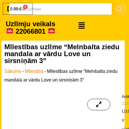
Druku.lv
0.00
€
Uzlīmju veikals
22066801
Mīlestības uzlīme “Melnbalta ziedu
mandala ar vārdu Love un
sirsniņām 3”
Sākums
-
Mīlestība
-
Mīlestības uzlīme “Melnbalta ziedu
mandala ar vārdu Love un sirsniņām 3”
Arti
114
Uz
ir