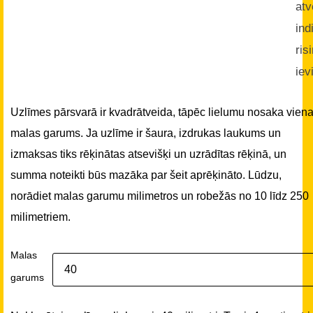
atv
ind
ris
iev
Uzlīmes pārsvarā ir kvadrātveida, tāpēc lielumu nosaka vien
malas garums. Ja uzlīme ir šaura, izdrukas laukums un
izmaksas tiks rēķinātas atsevišķi un uzrādītas rēķinā, un
summa noteikti būs mazāka par šeit aprēķināto. Lūdzu,
norādiet malas garumu milimetros un robežās no 10 līdz 250
milimetriem.
Malas
garums