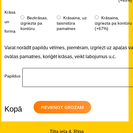
(+45%)
Krāsa
Bezkrāsas,
Krāsaina, uz
Krāsaina,
un
izgriezta pa
taisnstūra
izgriezta pa kontūru
kontūru
pamatnes
(+67%)
forma
Varat norādīt papildu vēlmes, piemēram, izgriezt uz apaļas va
ovālas pamatnes, koriģēt krāsas, veikt labojumus u.c.
Papildus
PIEVIENOT GROZAM
Kopā
Tilta iela 4, Rīga