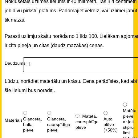
Noklusētais uzlīmes lielums ir 40 milimetri. Tas ir 4 centimetri
jeb divu pirkstu platums. Padomājiet vēlreiz, vai uzlīmei jābūt
tik mazai.
Parasti uzlīmju skaitu norāda no 1 līdz 100. Lielākam apjom
ir cita pieeja un citas (daudz mazākas) cenas.
Daudzums
Lūdzu, norādiet materiālu un krāsu. Cena parādīsies, kad abi
šie lielumi būs norādīti.
Matēta
Matēta,
plēve
Glancēta,
Glancēta,
Auto
Materiāls
caurspīdīga
ar ļoti
balta
caurspīdīga
plēve
plēve
stipru
plēve
plēve
(+50%)
līmi