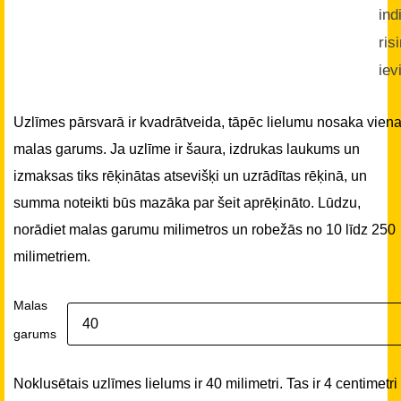
ind
ris
iev
Uzlīmes pārsvarā ir kvadrātveida, tāpēc lielumu nosaka vien
malas garums. Ja uzlīme ir šaura, izdrukas laukums un
izmaksas tiks rēķinātas atsevišķi un uzrādītas rēķinā, un
summa noteikti būs mazāka par šeit aprēķināto. Lūdzu,
norādiet malas garumu milimetros un robežās no 10 līdz 250
milimetriem.
Malas
garums
Noklusētais uzlīmes lielums ir 40 milimetri. Tas ir 4 centimetri