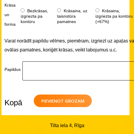
Krāsa
Bezkrāsas,
Krāsaina, uz
Krāsaina,
un
izgriezta pa
taisnstūra
izgriezta pa kontūru
kontūru
pamatnes
(+67%)
forma
Varat norādīt papildu vēlmes, piemēram, izgriezt uz apaļas va
ovālas pamatnes, koriģēt krāsas, veikt labojumus u.c.
Papildus
PIEVIENOT GROZAM
Kopā
Tilta iela 4, Rīga