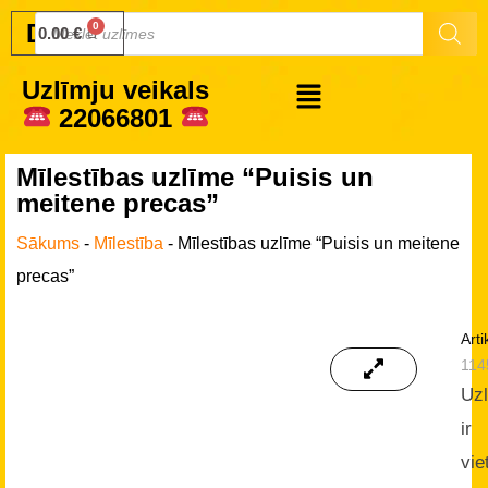
Druku.lv
0.00
€
Uzlīmju veikals
22066801
Mīlestības uzlīme “Puisis un
meitene precas”
Sākums
-
Mīlestība
-
Mīlestības uzlīme “Puisis un meitene
precas”
Arti
114
Uz
ir
vie