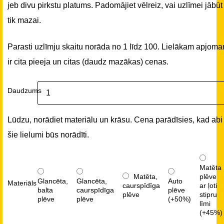
jeb divu pirkstu platums. Padomājiet vēlreiz, vai uzlīmei jābūt
tik mazai.
Parasti uzlīmju skaitu norāda no 1 līdz 100. Lielākam apjom
ir cita pieeja un citas (daudz mazākas) cenas.
Daudzums
Lūdzu, norādiet materiālu un krāsu. Cena parādīsies, kad abi
šie lielumi būs norādīti.
Matēta
Matēta,
plēve
Glancēta,
Glancēta,
Auto
Materiāls
caurspīdīga
ar ļoti
balta
caurspīdīga
plēve
plēve
stipru
plēve
plēve
(+50%)
līmi
(+45%)