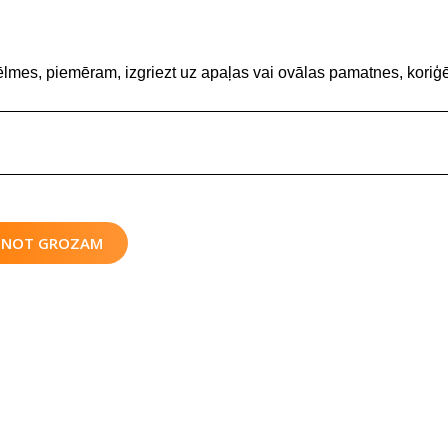
ēlmes, piemēram, izgriezt uz apaļas vai ovālas pamatnes, koriģē
IENOT GROZAM