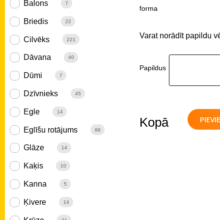
Balons
7
forma
Briedis
22
Varat norādīt papildu v
Cilvēks
221
Dāvana
40
Papildus
Dūmi
7
Dzīvnieks
45
Egle
14
PIEV
Kopā
Eglīšu rotājums
88
Glāze
14
Kaķis
10
Kanna
5
Ķivere
14