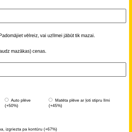
Padomājiet vēlreiz, vai uzlīmei jābūt tik mazai.
 (daudz mazākas) cenas.
Auto plēve
Matēta plēve ar ļoti stipru līmi
(+50%)
(+45%)
a, izgriezta pa kontūru (+67%)