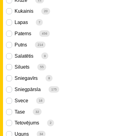
Krūze
21
Kukainis
20
Lapas
7
Paterns
456
Putns
214
Salatētis
9
Siluets
55
Sniegavīrs
8
Sniegpārsla
175
Svece
16
Tase
32
Tetovējums
2
Uguns
34