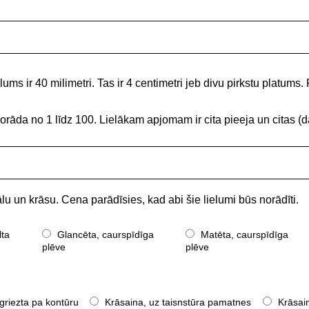
ums ir 40 milimetri. Tas ir 4 centimetri jeb divu pirkstu platums. 
norāda no 1 līdz 100. Lielākam apjomam ir cita pieeja un citas
lu un krāsu. Cena parādīsies, kad abi šie lielumi būs norādīti.
lta
Glancēta, caurspīdīga
Matēta, caurspīdīga
plēve
plēve
griezta pa kontūru
Krāsaina, uz taisnstūra pamatnes
Krāsain