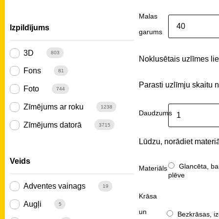
Malas
Izpildījums
garums
3D
803
Noklusētais uzlīmes liel
Fons
81
Parasti uzlīmju skaitu 
Foto
744
Zīmējums ar roku
1238
Daudzums
Zīmējums datorā
3715
Lūdzu, norādiet materiā
Veids
Glancēta, ba
Materiāls
plēve
Adventes vainags
19
Krāsa
Augļi
5
un
Bezkrāsas, iz