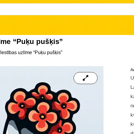
līme “Puķu pušķis”
lestības uzlīme “Puķu pušķis”
Ar
U
L
k
n
k
k
d