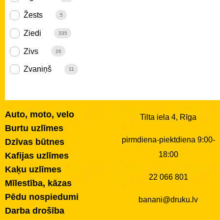
Žests
5
Ziedi
335
Zivs
26
Zvaniņš
11
Auto, moto, velo
Tilta iela 4, Rīga
Burtu uzlīmes
pirmdiena-piektdiena 9:00-
Dzīvas būtnes
18:00
Kafijas uzlīmes
Kaķu uzlīmes
22 066 801
Mīlestība, kāzas
Pēdu nospiedumi
banani@druku.lv
Darba drošība