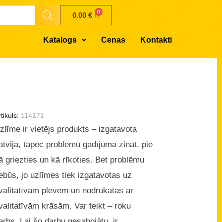
0.00
€
Katalogs
Cenas
Kontakti
tikuls:
114171
zlīme ir vietējs produkts – izgatavota
atvijā, tāpēc problēmu gadījumā zināt, pie
ā griezties un kā rīkoties. Bet problēmu
ebūs, jo uzlīmes tiek izgatavotas uz
valitatīvām plēvēm un nodrukātas ar
valitatīvām krāsām. Var teikt – roku
arbs. Lai šo darbu nesabojātu, ir