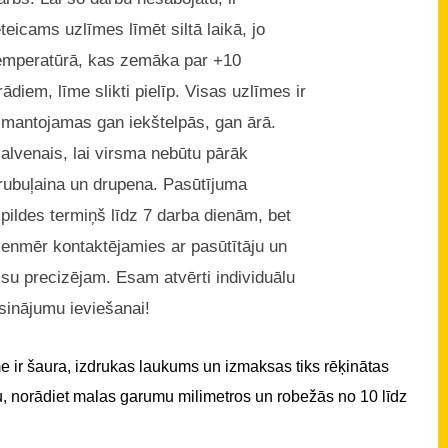
eteicams uzlīmes līmēt siltā laikā, jo
emperatūrā, kas zemāka par +10
rādiem, līme slikti pielīp. Visas uzlīmes ir
zmantojamas gan iekštelpās, gan ārā.
alvenais, lai virsma nebūtu pārāk
rubuļaina un drupena. Pasūtījuma
zpildes termiņš līdz 7 darba dienām, bet
ienmēr kontaktējamies ar pasūtītāju un
isu precizējam. Esam atvērti individuālu
isinājumu ieviešanai!
 ir šaura, izdrukas laukums un izmaksas tiks rēķinātas
u, norādiet malas garumu milimetros un robežās no 10 līdz