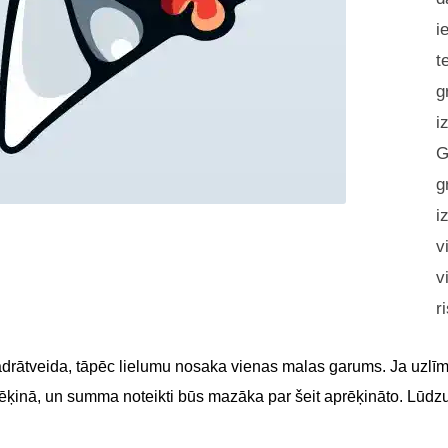
i
t
g
i
G
g
i
v
v
r
adrātveida, tāpēc lielumu nosaka vienas malas garums. Ja uzlīme
 rēķinā, un summa noteikti būs mazāka par šeit aprēķināto. Lūdz