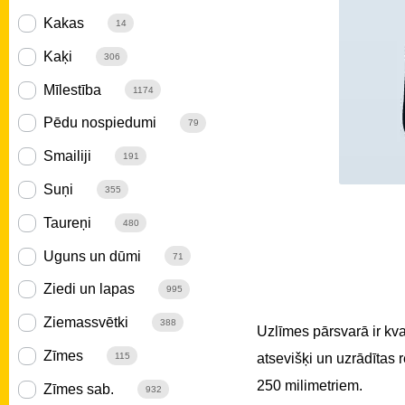
Kakas
14
Kaķi
306
Mīlestība
1174
Pēdu nospiedumi
79
Smailiji
191
Suņi
355
Taureņi
480
Uguns un dūmi
71
Ziedi un lapas
995
Ziemassvētki
388
Uzlīmes pārsvarā ir kv
Zīmes
atsevišķi un uzrādītas
115
250 milimetriem.
Zīmes sab.
932