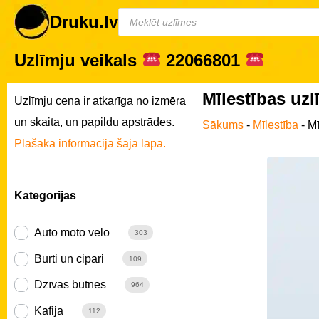
Druku.lv
Uzlīmju veikals
22066801
Mīlestības uz
Uzlīmju cena ir atkarīga no izmēra
un skaita, un papildu apstrādes.
Sākums
-
Mīlestība
-
Mī
Plašāka informācija šajā lapā.
Kategorijas
Auto moto velo
303
Burti un cipari
109
Dzīvas būtnes
964
Kafija
112