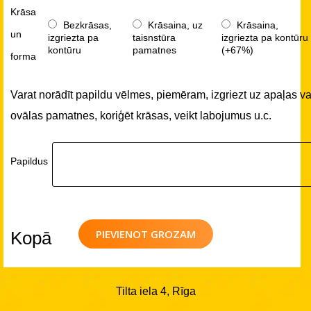
Krāsa
Bezkrāsas,
Krāsaina, uz
Krāsaina,
un
izgriezta pa
taisnstūra
izgriezta pa kontūru
kontūru
pamatnes
(+67%)
forma
Varat norādīt papildu vēlmes, piemēram, izgriezt uz apaļas va
ovālas pamatnes, koriģēt krāsas, veikt labojumus u.c.
Papildus
PIEVIENOT GROZAM
Kopā
Tilta iela 4, Rīga