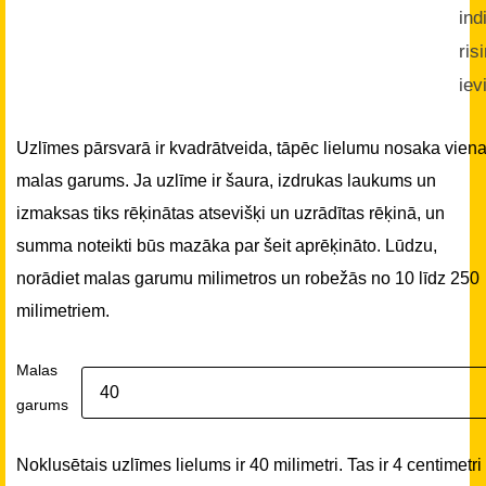
ind
ris
iev
Uzlīmes pārsvarā ir kvadrātveida, tāpēc lielumu nosaka vien
malas garums. Ja uzlīme ir šaura, izdrukas laukums un
izmaksas tiks rēķinātas atsevišķi un uzrādītas rēķinā, un
summa noteikti būs mazāka par šeit aprēķināto. Lūdzu,
norādiet malas garumu milimetros un robežās no 10 līdz 250
milimetriem.
Malas
garums
Noklusētais uzlīmes lielums ir 40 milimetri. Tas ir 4 centimetri