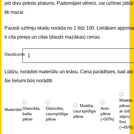
jeb divu pirkstu platums. Padomājiet vēlreiz, vai uzlīmei jābūt
tik mazai.
Parasti uzlīmju skaitu norāda no 1 līdz 100. Lielākam apjom
ir cita pieeja un citas (daudz mazākas) cenas.
Daudzums
Lūdzu, norādiet materiālu un krāsu. Cena parādīsies, kad abi
šie lielumi būs norādīti.
Matēta
Matēta,
plēve
Glancēta,
Glancēta,
Auto
Materiāls
caurspīdīga
ar ļoti
balta
caurspīdīga
plēve
plēve
stipru
plēve
plēve
(+50%)
līmi
(+45%)