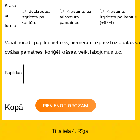
Krāsa
Bezkrāsas,
Krāsaina, uz
Krāsaina,
un
izgriezta pa
taisnstūra
izgriezta pa kontūru
kontūru
pamatnes
(+67%)
forma
Varat norādīt papildu vēlmes, piemēram, izgriezt uz apaļas va
ovālas pamatnes, koriģēt krāsas, veikt labojumus u.c.
Papildus
PIEVIENOT GROZAM
Kopā
Tilta iela 4, Rīga