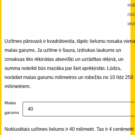
ind
ris
iev
Uzlīmes pārsvarā ir kvadrātveida, tāpēc lielumu nosaka vien
malas garums. Ja uzlīme ir šaura, izdrukas laukums un
izmaksas tiks rēķinātas atsevišķi un uzrādītas rēķinā, un
summa noteikti būs mazāka par šeit aprēķināto. Lūdzu,
norādiet malas garumu milimetros un robežās no 10 līdz 250
milimetriem.
Malas
garums
Noklusētais uzlīmes lielums ir 40 milimetri. Tas ir 4 centimetri