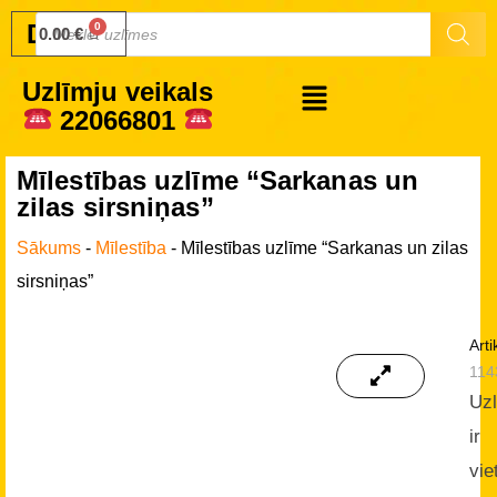
Druku.lv
0.00
€
Uzlīmju veikals
22066801
Mīlestības uzlīme “Sarkanas un
zilas sirsniņas”
Sākums
-
Mīlestība
-
Mīlestības uzlīme “Sarkanas un zilas
sirsniņas”
Arti
114
Uz
ir
vie