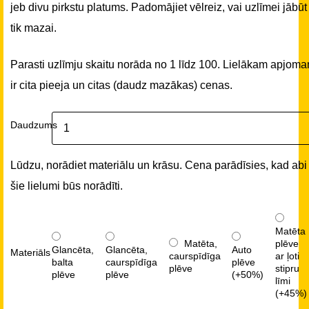
jeb divu pirkstu platums. Padomājiet vēlreiz, vai uzlīmei jābūt
tik mazai.
Parasti uzlīmju skaitu norāda no 1 līdz 100. Lielākam apjom
ir cita pieeja un citas (daudz mazākas) cenas.
Daudzums
Lūdzu, norādiet materiālu un krāsu. Cena parādīsies, kad abi
šie lielumi būs norādīti.
Matēta
Matēta,
plēve
Glancēta,
Glancēta,
Auto
Materiāls
caurspīdīga
ar ļoti
balta
caurspīdīga
plēve
plēve
stipru
plēve
plēve
(+50%)
līmi
(+45%)