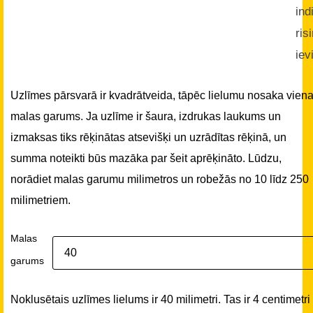
ind
ris
iev
Uzlīmes pārsvarā ir kvadrātveida, tāpēc lielumu nosaka vien
malas garums. Ja uzlīme ir šaura, izdrukas laukums un
izmaksas tiks rēķinātas atsevišķi un uzrādītas rēķinā, un
summa noteikti būs mazāka par šeit aprēķināto. Lūdzu,
norādiet malas garumu milimetros un robežās no 10 līdz 250
milimetriem.
Malas
garums
Noklusētais uzlīmes lielums ir 40 milimetri. Tas ir 4 centimetri