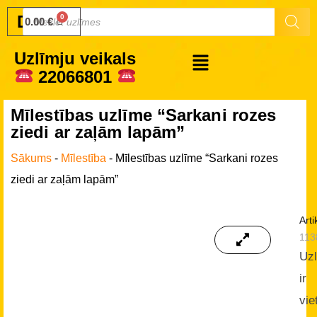
Druku.lv
0.00
€
Uzlīmju veikals
22066801
Mīlestības uzlīme “Sarkani rozes
ziedi ar zaļām lapām”
Sākums
-
Mīlestība
-
Mīlestības uzlīme “Sarkani rozes
ziedi ar zaļām lapām”
Arti
113
Uz
ir
vie