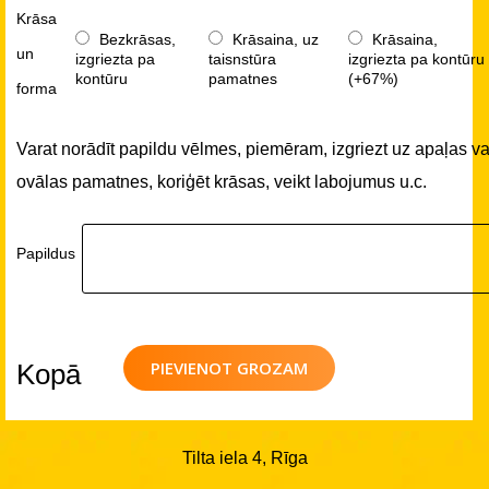
Krāsa
Bezkrāsas,
Krāsaina, uz
Krāsaina,
un
izgriezta pa
taisnstūra
izgriezta pa kontūru
kontūru
pamatnes
(+67%)
forma
Varat norādīt papildu vēlmes, piemēram, izgriezt uz apaļas va
ovālas pamatnes, koriģēt krāsas, veikt labojumus u.c.
Papildus
PIEVIENOT GROZAM
Kopā
Tilta iela 4, Rīga