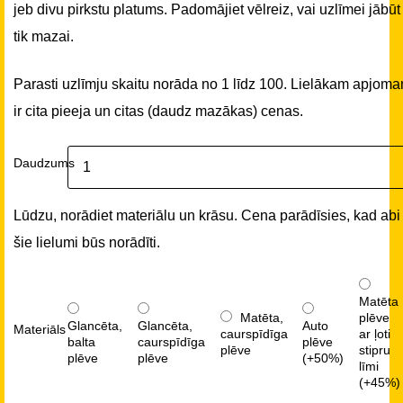
jeb divu pirkstu platums. Padomājiet vēlreiz, vai uzlīmei jābūt
tik mazai.
Parasti uzlīmju skaitu norāda no 1 līdz 100. Lielākam apjom
ir cita pieeja un citas (daudz mazākas) cenas.
Daudzums
Lūdzu, norādiet materiālu un krāsu. Cena parādīsies, kad abi
šie lielumi būs norādīti.
Matēta
Matēta,
plēve
Glancēta,
Glancēta,
Auto
Materiāls
caurspīdīga
ar ļoti
balta
caurspīdīga
plēve
plēve
stipru
plēve
plēve
(+50%)
līmi
(+45%)