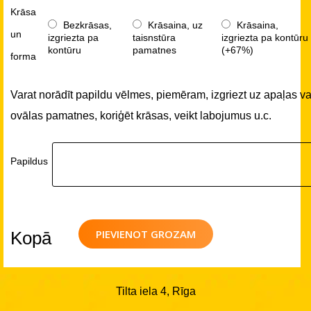
Krāsa
Bezkrāsas,
Krāsaina, uz
Krāsaina,
un
izgriezta pa
taisnstūra
izgriezta pa kontūru
kontūru
pamatnes
(+67%)
forma
Varat norādīt papildu vēlmes, piemēram, izgriezt uz apaļas va
ovālas pamatnes, koriģēt krāsas, veikt labojumus u.c.
Papildus
PIEVIENOT GROZAM
Kopā
Tilta iela 4, Rīga