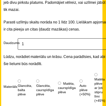
jeb divu pirkstu platums. Padomājiet vēlreiz, vai uzlīmei jābūt
tik mazai.
Parasti uzlīmju skaitu norāda no 1 līdz 100. Lielākam apjom
ir cita pieeja un citas (daudz mazākas) cenas.
Daudzums
Lūdzu, norādiet materiālu un krāsu. Cena parādīsies, kad abi
šie lielumi būs norādīti.
Matēta
Matēta,
plēve
Glancēta,
Glancēta,
Auto
Materiāls
caurspīdīga
ar ļoti
balta
caurspīdīga
plēve
plēve
stipru
plēve
plēve
(+50%)
līmi
(+45%)