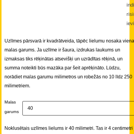
ind
ris
iev
Uzlīmes pārsvarā ir kvadrātveida, tāpēc lielumu nosaka vien
malas garums. Ja uzlīme ir šaura, izdrukas laukums un
izmaksas tiks rēķinātas atsevišķi un uzrādītas rēķinā, un
summa noteikti būs mazāka par šeit aprēķināto. Lūdzu,
norādiet malas garumu milimetros un robežās no 10 līdz 250
milimetriem.
Malas
garums
Noklusētais uzlīmes lielums ir 40 milimetri. Tas ir 4 centimetri