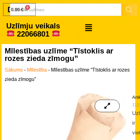
Druku.lv
0.00
€
Uzlīmju veikals
22066801
Mīlestības uzlīme “Tīstoklis ar
rozes zieda zīmogu”
Sākums
-
Mīlestība
-
Mīlestības uzlīme “Tīstoklis ar rozes
zieda zīmogu”
Arti
111
Uz
ir
vie