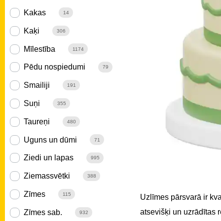
Kakas
14
Kaķi
306
Mīlestība
1174
Pēdu nospiedumi
79
Smailiji
191
Suņi
355
Taureņi
480
Uguns un dūmi
71
Ziedi un lapas
995
Ziemassvētki
388
Zīmes
115
Uzlīmes pārsvarā ir kv
atsevišķi un uzrādītas
Zīmes sab.
932