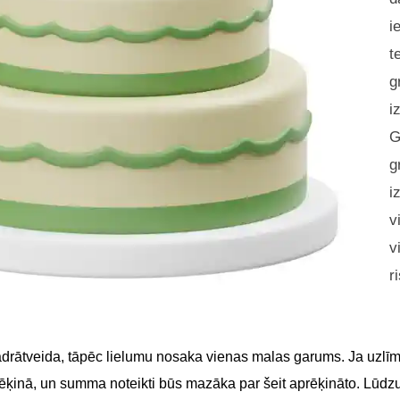
i
t
g
i
G
g
i
v
v
r
adrātveida, tāpēc lielumu nosaka vienas malas garums. Ja uzlīme
 rēķinā, un summa noteikti būs mazāka par šeit aprēķināto. Lūdz