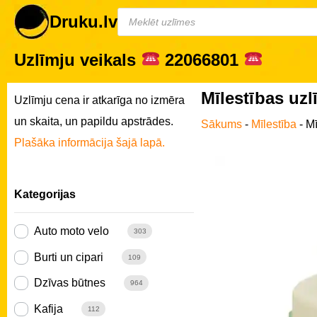
Druku.lv
Uzlīmju veikals
22066801
Mīlestības uzl
Uzlīmju cena ir atkarīga no izmēra
un skaita, un papildu apstrādes.
Sākums
-
Mīlestība
-
Mī
Plašāka informācija šajā lapā.
Kategorijas
Auto moto velo
303
Burti un cipari
109
Dzīvas būtnes
964
Kafija
112