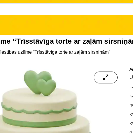
īme “Trīsstāvīga torte ar zaļām sirsniņ
lestības uzlīme “Trīsstāvīga torte ar zaļām sirsniņām”
Ar
U
L
k
n
k
k
d