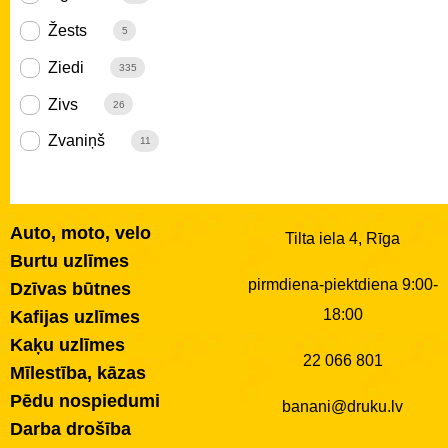
Žests
5
Ziedi
335
Zivs
26
Zvaniņš
11
Auto, moto, velo
Tilta iela 4, Rīga
Burtu uzlīmes
pirmdiena-piektdiena 9:00-
Dzīvas būtnes
18:00
Kafijas uzlīmes
Kaķu uzlīmes
22 066 801
Mīlestība, kāzas
Pēdu nospiedumi
banani@druku.lv
Darba drošība