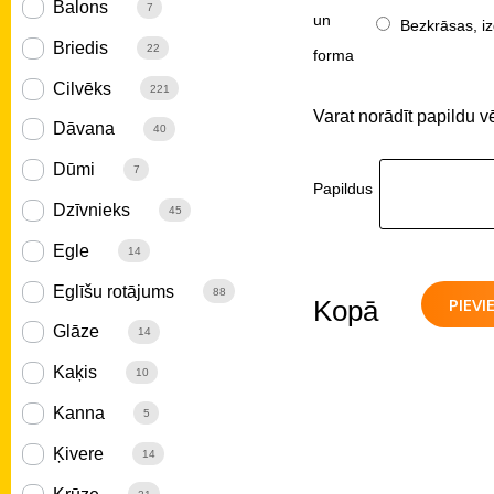
Balons
7
un
Bezkrāsas, iz
Briedis
22
forma
Cilvēks
221
Varat norādīt papildu v
Dāvana
40
Dūmi
7
Papildus
Dzīvnieks
45
Egle
14
Eglīšu rotājums
88
PIEV
Kopā
Glāze
14
Kaķis
10
Kanna
5
Ķivere
14