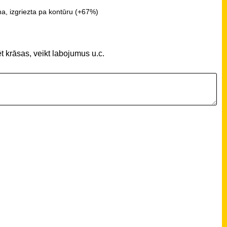
a, izgriezta pa kontūru (+67%)
t krāsas, veikt labojumus u.c.