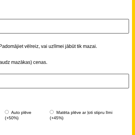
Padomājiet vēlreiz, vai uzlīmei jābūt tik mazai.
 (daudz mazākas) cenas.
Auto plēve
Matēta plēve ar ļoti stipru līmi
(+50%)
(+45%)