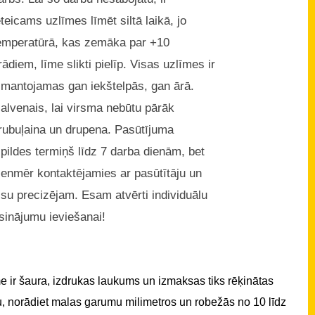
eteicams uzlīmes līmēt siltā laikā, jo
emperatūrā, kas zemāka par +10
rādiem, līme slikti pielīp. Visas uzlīmes ir
zmantojamas gan iekštelpās, gan ārā.
alvenais, lai virsma nebūtu pārāk
rubuļaina un drupena. Pasūtījuma
zpildes termiņš līdz 7 darba dienām, bet
ienmēr kontaktējamies ar pasūtītāju un
isu precizējam. Esam atvērti individuālu
isinājumu ieviešanai!
 ir šaura, izdrukas laukums un izmaksas tiks rēķinātas
u, norādiet malas garumu milimetros un robežās no 10 līdz