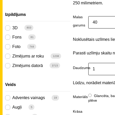
250 milimetriem.
Izpildījums
Malas
garums
3D
803
Fons
81
Noklusētais uzlīmes liel
Foto
744
Parasti uzlīmju skaitu 
Zīmējums ar roku
1238
Zīmējums datorā
3715
Daudzums
Lūdzu, norādiet materiā
Veids
Glancēta, ba
Materiāls
Adventes vainags
19
plēve
Augļi
5
Krāsa