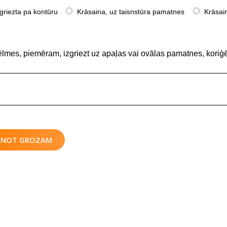
griezta pa kontūru
Krāsaina, uz taisnstūra pamatnes
Krāsain
ēlmes, piemēram, izgriezt uz apaļas vai ovālas pamatnes, koriģē
IENOT GROZAM