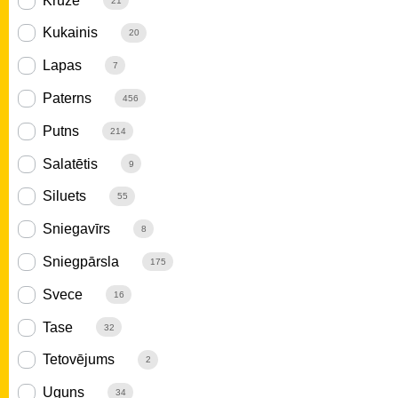
Krūze
21
Kukainis
20
Lapas
7
Paterns
456
Putns
214
Salatētis
9
Siluets
55
Sniegavīrs
8
Sniegpārsla
175
Svece
16
Tase
32
Tetovējums
2
Uguns
34