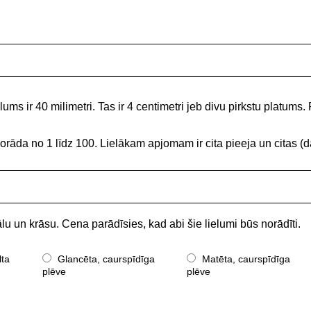
ums ir 40 milimetri. Tas ir 4 centimetri jeb divu pirkstu platums. 
norāda no 1 līdz 100. Lielākam apjomam ir cita pieeja un citas
lu un krāsu. Cena parādīsies, kad abi šie lielumi būs norādīti.
lta
Glancēta, caurspīdīga
Matēta, caurspīdīga
plēve
plēve