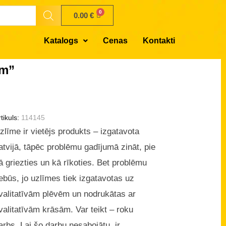
0.00
€
Katalogs
Cenas
Kontakti
ām”
tikuls:
114145
zlīme ir vietējs produkts – izgatavota
atvijā, tāpēc problēmu gadījumā zināt, pie
ā griezties un kā rīkoties. Bet problēmu
ebūs, jo uzlīmes tiek izgatavotas uz
valitatīvām plēvēm un nodrukātas ar
valitatīvām krāsām. Var teikt – roku
arbs. Lai šo darbu nesabojātu, ir