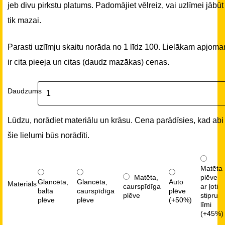
jeb divu pirkstu platums. Padomājiet vēlreiz, vai uzlīmei jābūt
tik mazai.
Parasti uzlīmju skaitu norāda no 1 līdz 100. Lielākam apjom
ir cita pieeja un citas (daudz mazākas) cenas.
Daudzums
Lūdzu, norādiet materiālu un krāsu. Cena parādīsies, kad abi
šie lielumi būs norādīti.
Matēta
Matēta,
plēve
Glancēta,
Glancēta,
Auto
Materiāls
caurspīdīga
ar ļoti
balta
caurspīdīga
plēve
plēve
stipru
plēve
plēve
(+50%)
līmi
(+45%)