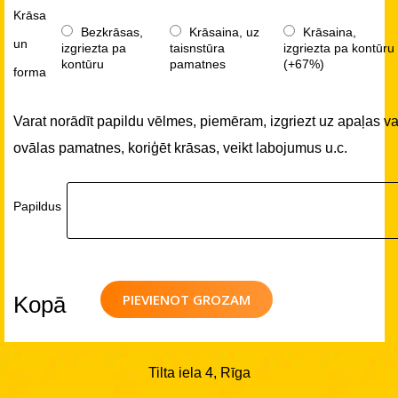
Krāsa
Bezkrāsas,
Krāsaina, uz
Krāsaina,
un
izgriezta pa
taisnstūra
izgriezta pa kontūru
kontūru
pamatnes
(+67%)
forma
Varat norādīt papildu vēlmes, piemēram, izgriezt uz apaļas va
ovālas pamatnes, koriģēt krāsas, veikt labojumus u.c.
Papildus
PIEVIENOT GROZAM
Kopā
Tilta iela 4, Rīga