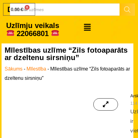
Druku.lv
0.00
€
Uzlīmju veikals
22066801
Mīlestības uzlīme “Zils fotoaparāts
ar dzeltenu sirsniņu”
Sākums
-
Mīlestība
-
Mīlestības uzlīme “Zils fotoaparāts ar
dzeltenu sirsniņu”
Arti
114
Uz
ir
vie