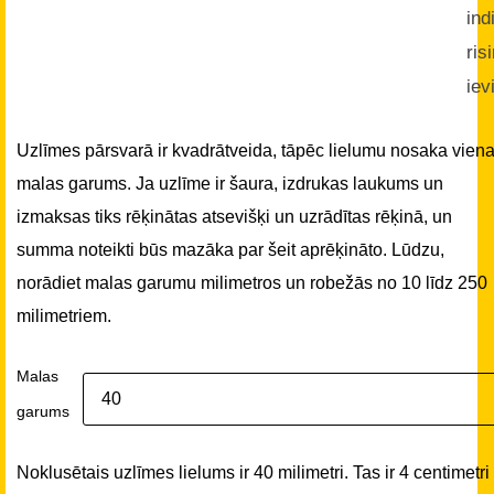
ind
ris
iev
Uzlīmes pārsvarā ir kvadrātveida, tāpēc lielumu nosaka vien
malas garums. Ja uzlīme ir šaura, izdrukas laukums un
izmaksas tiks rēķinātas atsevišķi un uzrādītas rēķinā, un
summa noteikti būs mazāka par šeit aprēķināto. Lūdzu,
norādiet malas garumu milimetros un robežās no 10 līdz 250
milimetriem.
Malas
garums
Noklusētais uzlīmes lielums ir 40 milimetri. Tas ir 4 centimetri