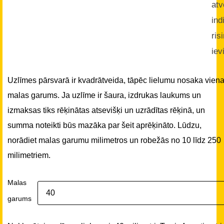
atv
ind
ris
iev
Uzlīmes pārsvarā ir kvadrātveida, tāpēc lielumu nosaka vien
malas garums. Ja uzlīme ir šaura, izdrukas laukums un
izmaksas tiks rēķinātas atsevišķi un uzrādītas rēķinā, un
summa noteikti būs mazāka par šeit aprēķināto. Lūdzu,
norādiet malas garumu milimetros un robežās no 10 līdz 250
milimetriem.
Malas
garums