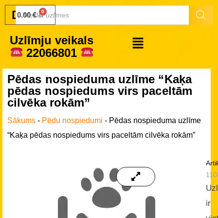
Druku.lv
0.00
€
Uzlīmju veikals
22066801
Pēdas nospieduma uzlīme “Kaķa
pēdas nospiedums virs paceltām
cilvēka rokām”
Sākums
-
Pēdu nospiedumi
-
Pēdas nospieduma uzlīme
“Kaķa pēdas nospiedums virs paceltām cilvēka rokām”
Arti
110
Uz
ir