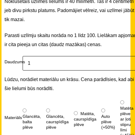
Noklusētais uzlīmes lielums ir 40 milimetri. Tas ir 4 centimetri
jeb divu pirkstu platums. Padomājiet vēlreiz, vai uzlīmei jābūt
tik mazai.
Parasti uzlīmju skaitu norāda no 1 līdz 100. Lielākam apjom
ir cita pieeja un citas (daudz mazākas) cenas.
Daudzums
Lūdzu, norādiet materiālu un krāsu. Cena parādīsies, kad abi
šie lielumi būs norādīti.
Matēta
Matēta,
plēve
Glancēta,
Glancēta,
Auto
Materiāls
caurspīdīga
ar ļoti
balta
caurspīdīga
plēve
plēve
stipru
plēve
plēve
(+50%)
līmi