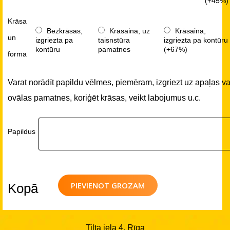
(+45%)
Krāsa
Bezkrāsas,
Krāsaina, uz
Krāsaina,
un
izgriezta pa
taisnstūra
izgriezta pa kontūru
kontūru
pamatnes
(+67%)
forma
Varat norādīt papildu vēlmes, piemēram, izgriezt uz apaļas va
ovālas pamatnes, koriģēt krāsas, veikt labojumus u.c.
Papildus
PIEVIENOT GROZAM
Kopā
Tilta iela 4, Rīga