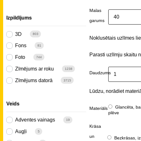
Malas
Izpildījums
garums
3D
803
Noklusētais uzlīmes liel
Fons
81
Parasti uzlīmju skaitu 
Foto
744
Zīmējums ar roku
1238
Daudzums
Zīmējums datorā
3715
Lūdzu, norādiet materiā
Veids
Glancēta, ba
Materiāls
plēve
Adventes vainags
19
Krāsa
Augļi
5
un
Bezkrāsas, iz