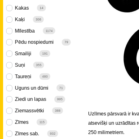
Kakas
14
Kaķi
306
Mīlestība
1174
Pēdu nospiedumi
79
Smailiji
191
Suņi
355
Taureņi
480
Uguns un dūmi
71
Ziedi un lapas
995
Ziemassvētki
388
Uzlīmes pārsvarā ir kv
Zīmes
atsevišķi un uzrādītas
115
250 milimetriem.
Zīmes sab.
932