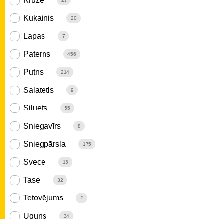
Krūze
21
Kukainis
20
Lapas
7
Paterns
456
Putns
214
Salatētis
9
Siluets
55
Sniegavīrs
8
Sniegpārsla
175
Svece
16
Tase
32
Tetovējums
2
Uguns
34