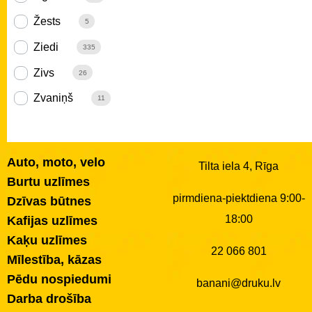
Žests
5
Ziedi
335
Zivs
26
Zvaniņš
11
Auto, moto, velo
Tilta iela 4, Rīga
Burtu uzlīmes
pirmdiena-piektdiena 9:00-
Dzīvas būtnes
18:00
Kafijas uzlīmes
Kaķu uzlīmes
22 066 801
Mīlestība, kāzas
Pēdu nospiedumi
banani@druku.lv
Darba drošība