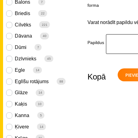
Balons
7
forma
Briedis
22
Varat norādīt papildu v
Cilvēks
221
Dāvana
40
Papildus
Dūmi
7
Dzīvnieks
45
Egle
14
PIEV
Kopā
Eglīšu rotājums
88
Glāze
14
Kaķis
10
Kanna
5
Ķivere
14