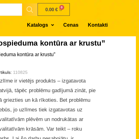
0.00
€
Katalogs
Cenas
Kontakti
ospieduma kontūra ar krustu”
eduma kontūra ar krustu”
tikuls:
110825
zlīme ir vietējs produkts – izgatavota
atvijā, tāpēc problēmu gadījumā zināt, pie
ā griezties un kā rīkoties. Bet problēmu
ebūs, jo uzlīmes tiek izgatavotas uz
valitatīvām plēvēm un nodrukātas ar
valitatīvām krāsām. Var teikt – roku
arbs. Lai šo darbu nesabojātu, ir