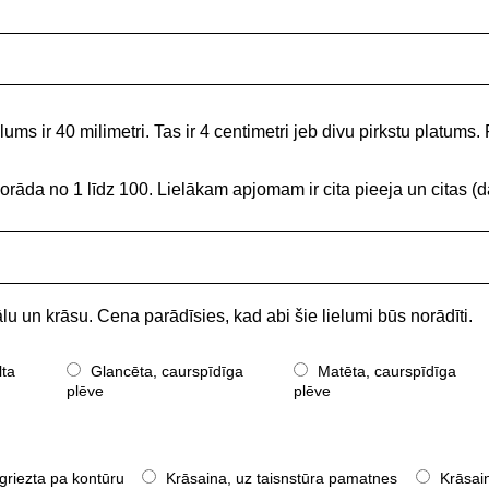
ums ir 40 milimetri. Tas ir 4 centimetri jeb divu pirkstu platums. 
norāda no 1 līdz 100. Lielākam apjomam ir cita pieeja un citas
lu un krāsu. Cena parādīsies, kad abi šie lielumi būs norādīti.
lta
Glancēta, caurspīdīga
Matēta, caurspīdīga
plēve
plēve
griezta pa kontūru
Krāsaina, uz taisnstūra pamatnes
Krāsain