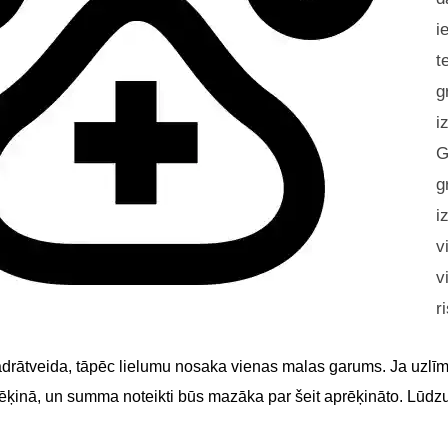
i
t
g
i
G
g
i
v
v
r
adrātveida, tāpēc lielumu nosaka vienas malas garums. Ja uzlīme
 rēķinā, un summa noteikti būs mazāka par šeit aprēķināto. Lūdz