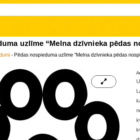
uma uzlīme “Melna dzīvnieka pēdas n
dumi
-
Pēdas nospieduma uzlīme “Melna dzīvnieka pēdas nospi
Ar
U
L
k
n
k
k
d