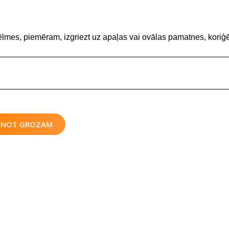
ēlmes, piemēram, izgriezt uz apaļas vai ovālas pamatnes, koriģē
IENOT GROZAM