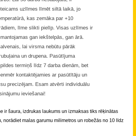
eteicams uzlīmes līmēt siltā laikā, jo
emperatūrā, kas zemāka par +10
rādiem, līme slikti pielīp. Visas uzlīmes ir
zmantojamas gan iekštelpās, gan ārā.
alvenais, lai virsma nebūtu pārāk
rubuļaina un drupena. Pasūtījuma
zpildes termiņš līdz 7 darba dienām, bet
ienmēr kontaktējamies ar pasūtītāju un
isu precizējam. Esam atvērti individuālu
isinājumu ieviešanai!
 ir šaura, izdrukas laukums un izmaksas tiks rēķinātas
u, norādiet malas garumu milimetros un robežās no 10 līdz