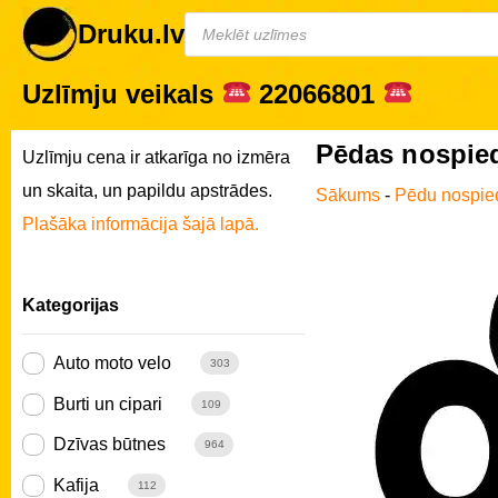
Druku.lv
Uzlīmju veikals
22066801
Pēdas nospied
Uzlīmju cena ir atkarīga no izmēra
un skaita, un papildu apstrādes.
Sākums
-
Pēdu nospie
Plašāka informācija šajā lapā.
Kategorijas
Auto moto velo
303
Burti un cipari
109
Dzīvas būtnes
964
Kafija
112