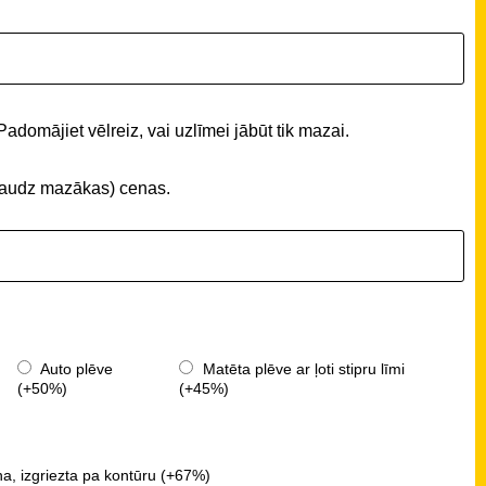
Padomājiet vēlreiz, vai uzlīmei jābūt tik mazai.
 (daudz mazākas) cenas.
Auto plēve
Matēta plēve ar ļoti stipru līmi
(+50%)
(+45%)
a, izgriezta pa kontūru (+67%)