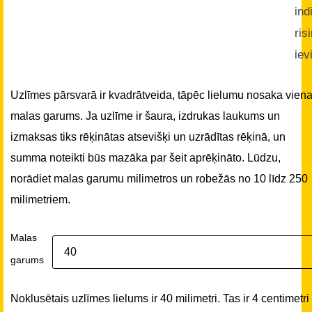
ind
ris
iev
Uzlīmes pārsvarā ir kvadrātveida, tāpēc lielumu nosaka vien
malas garums. Ja uzlīme ir šaura, izdrukas laukums un
izmaksas tiks rēķinātas atsevišķi un uzrādītas rēķinā, un
summa noteikti būs mazāka par šeit aprēķināto. Lūdzu,
norādiet malas garumu milimetros un robežās no 10 līdz 250
milimetriem.
Malas
garums
Noklusētais uzlīmes lielums ir 40 milimetri. Tas ir 4 centimetri