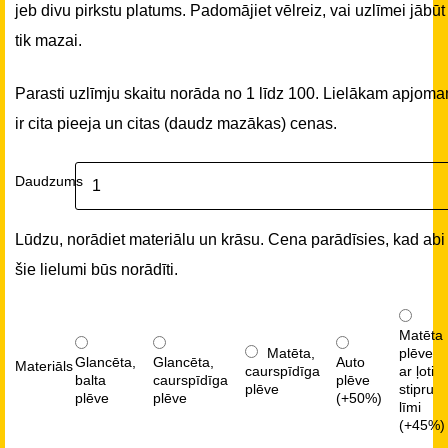
jeb divu pirkstu platums. Padomājiet vēlreiz, vai uzlīmei jābūt
tik mazai.
Parasti uzlīmju skaitu norāda no 1 līdz 100. Lielākam apjom
ir cita pieeja un citas (daudz mazākas) cenas.
Daudzums
Lūdzu, norādiet materiālu un krāsu. Cena parādīsies, kad abi
šie lielumi būs norādīti.
Matēta
Matēta,
plēve
Glancēta,
Glancēta,
Auto
Materiāls
caurspīdīga
ar ļoti
balta
caurspīdīga
plēve
plēve
stipru
plēve
plēve
(+50%)
līmi
(+45%)