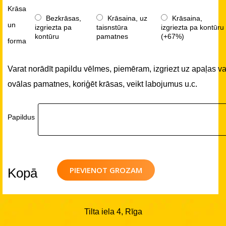
Krāsa
Bezkrāsas,
Krāsaina, uz
Krāsaina,
un
izgriezta pa
taisnstūra
izgriezta pa kontūru
kontūru
pamatnes
(+67%)
forma
Varat norādīt papildu vēlmes, piemēram, izgriezt uz apaļas va
ovālas pamatnes, koriģēt krāsas, veikt labojumus u.c.
Papildus
PIEVIENOT GROZAM
Kopā
Tilta iela 4, Rīga