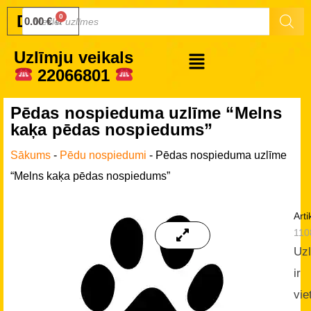
Druku.lv
0.00
€
Uzlīmju veikals
22066801
Pēdas nospieduma uzlīme “Melns
kaķa pēdas nospiedums”
Sākums
-
Pēdu nospiedumi
-
Pēdas nospieduma uzlīme
“Melns kaķa pēdas nospiedums”
Arti
110
Uz
ir
vie