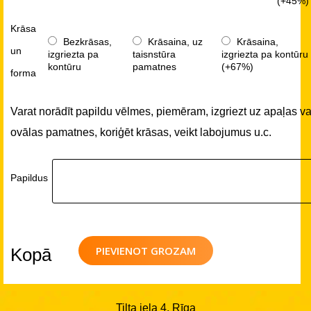
(+45%)
Krāsa
Bezkrāsas,
Krāsaina, uz
Krāsaina,
un
izgriezta pa
taisnstūra
izgriezta pa kontūru
kontūru
pamatnes
(+67%)
forma
Varat norādīt papildu vēlmes, piemēram, izgriezt uz apaļas va
ovālas pamatnes, koriģēt krāsas, veikt labojumus u.c.
Papildus
PIEVIENOT GROZAM
Kopā
Tilta iela 4, Rīga