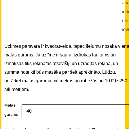
atv
ind
ris
iev
Uzlīmes pārsvarā ir kvadrātveida, tāpēc lielumu nosaka vien
malas garums. Ja uzlīme ir šaura, izdrukas laukums un
izmaksas tiks rēķinātas atsevišķi un uzrādītas rēķinā, un
summa noteikti būs mazāka par šeit aprēķināto. Lūdzu,
norādiet malas garumu milimetros un robežās no 10 līdz 250
milimetriem.
Malas
garums