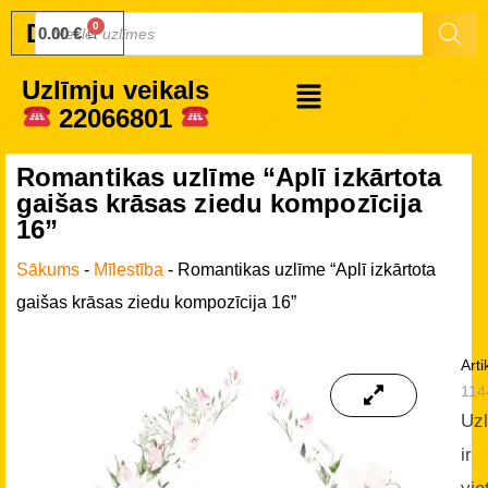
Druku.lv
0.00
€
Uzlīmju veikals
22066801
Romantikas uzlīme “Aplī izkārtota
gaišas krāsas ziedu kompozīcija
16”
Sākums
-
Mīlestība
-
Romantikas uzlīme “Aplī izkārtota
gaišas krāsas ziedu kompozīcija 16”
Arti
114
Uz
ir