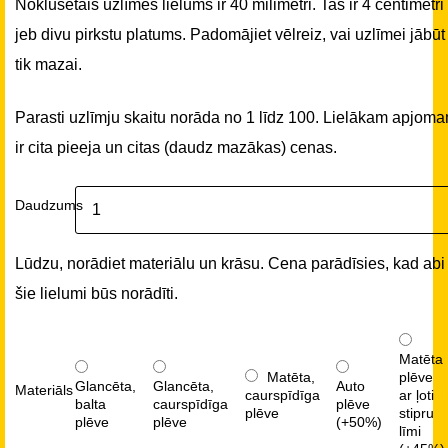
Noklusētais uzlīmes lielums ir 40 milimetri. Tas ir 4 centimetri
jeb divu pirkstu platums. Padomājiet vēlreiz, vai uzlīmei jābūt
tik mazai.
Parasti uzlīmju skaitu norāda no 1 līdz 100. Lielākam apjom
ir cita pieeja un citas (daudz mazākas) cenas.
Daudzums
Lūdzu, norādiet materiālu un krāsu. Cena parādīsies, kad abi
šie lielumi būs norādīti.
Matēta
Matēta,
plēve
Glancēta,
Glancēta,
Auto
Materiāls
caurspīdīga
ar ļoti
balta
caurspīdīga
plēve
plēve
stipru
plēve
plēve
(+50%)
līmi